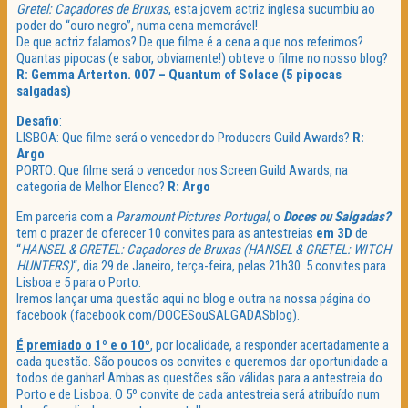
Gretel: Caçadores de Bruxas
, esta jovem actriz inglesa sucumbiu ao
poder do “ouro negro”, numa cena memorável!
De que actriz falamos? De que filme é a cena a que nos referimos?
Quantas pipocas (e sabor, obviamente!) obteve o filme no nosso blog?
R: Gemma Arterton. 007 – Quantum of Solace (5 pipocas
salgadas)
Desafio
:
LISBOA: Que filme será o vencedor do Producers Guild Awards?
R:
Argo
PORTO: Que filme será o vencedor nos Screen Guild Awards, na
categoria de Melhor Elenco?
R: Argo
Em parceria com a
Paramount Pictures Portugal
, o
Doces ou Salgadas?
tem o prazer de oferecer 10 convites para as antestreias
em 3D
de
“
HANSEL & GRETEL: Caçadores de Bruxas (HANSEL & GRETEL: WITCH
HUNTERS)
“, dia 29 de Janeiro, terça-feira, pelas 21h30. 5 convites para
Lisboa e 5 para o Porto.
Iremos lançar uma questão aqui no blog e outra na nossa página do
facebook (facebook.com/DOCESouSALGADASblog).
É premiado o 1º e o 10º
, por localidade, a responder acertadamente a
cada questão. São poucos os convites e queremos dar oportunidade a
todos de ganhar! Ambas as questões são válidas para a antestreia do
Porto e de Lisboa. O 5º convite de cada antestreia será atribuído num