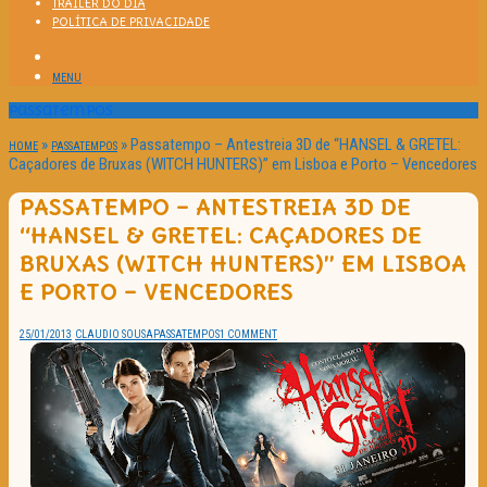
TRAILER DO DIA
POLÍTICA DE PRIVACIDADE
MENU
Passatempos
»
»
Passatempo – Antestreia 3D de “HANSEL & GRETEL:
HOME
PASSATEMPOS
Caçadores de Bruxas (WITCH HUNTERS)” em Lisboa e Porto – Vencedores
PASSATEMPO – ANTESTREIA 3D DE
“HANSEL & GRETEL: CAÇADORES DE
BRUXAS (WITCH HUNTERS)” EM LISBOA
E PORTO – VENCEDORES
25/01/2013
CLAUDIO SOUSA
PASSATEMPOS
1 COMMENT