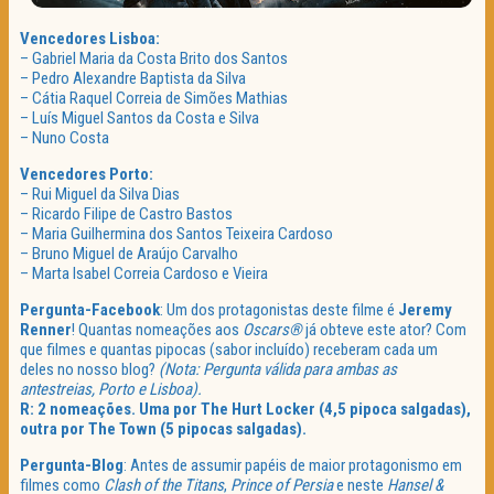
Vencedores Lisboa:
– Gabriel Maria da Costa Brito dos Santos
– Pedro Alexandre Baptista da Silva
– Cátia Raquel Correia de Simões Mathias
– Luís Miguel Santos da Costa e Silva
– Nuno Costa
Vencedores Porto:
– Rui Miguel da Silva Dias
– Ricardo Filipe de Castro Bastos
– Maria Guilhermina dos Santos Teixeira Cardoso
– Bruno Miguel de Araújo Carvalho
– Marta Isabel Correia Cardoso e Vieira
Pergunta-Facebook
: Um dos protagonistas deste filme é
Jeremy
Renner
! Quantas nomeações aos
Oscars®
já obteve este ator? Com
que filmes e quantas pipocas (sabor incluído) receberam cada um
deles no nosso blog?
(Nota: Pergunta válida para ambas as
antestreias, Porto e Lisboa).
R: 2 nomeações. Uma por The Hurt Locker (4,5 pipoca salgadas),
outra por The Town (5 pipocas salgadas).
Pergunta-Blog
: Antes de assumir papéis de maior protagonismo em
filmes como
Clash of the Titans
,
Prince of Persia
e neste
Hansel &