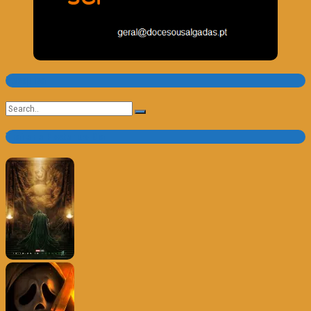
Pesquisa
Search
for:
Trailer e Poster do Dia