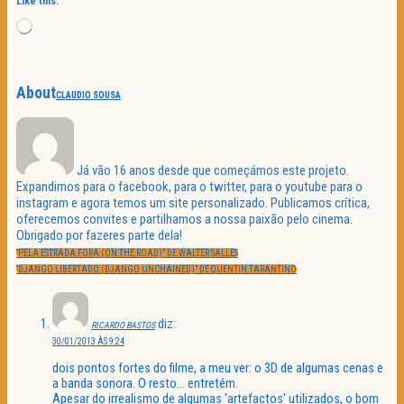
Like this:
Loading…
About
CLAUDIO SOUSA
Já vão 16 anos desde que começámos este projeto.
Expandimos para o facebook, para o twitter, para o youtube para o
instagram e agora temos um site personalizado. Publicamos crítica,
oferecemos convites e partilhamos a nossa paixão pelo cinema.
Obrigado por fazeres parte dela!
Navegação
PREVIOUS
de
“PELA ESTRADA FORA (ON THE ROAD)” DE WALTER SALLES
POST:
artigos
NEXT
“DJANGO LIBERTADO (DJANGO UNCHAINED)” DE QUENTIN TARANTINO
POST:
diz:
RICARDO BASTOS
30/01/2013 ÀS 9:24
dois pontos fortes do filme, a meu ver: o 3D de algumas cenas e
a banda sonora. O resto… entretém.
Apesar do irrealismo de algumas 'artefactos' utilizados, o bom