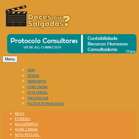
O Cinema? Uma Paixão!!
DOCES OU SALGADAS?
Menu
NEWS
ESTREIAS
PASSATEMPOS
HOME CINEMA
NOTA PESSOAL
TRAILER DO DIA
POLÍTICA DE PRIVACIDADE
NEWS
ESTREIAS
PASSATEMPOS
HOME CINEMA
NOTA PESSOAL