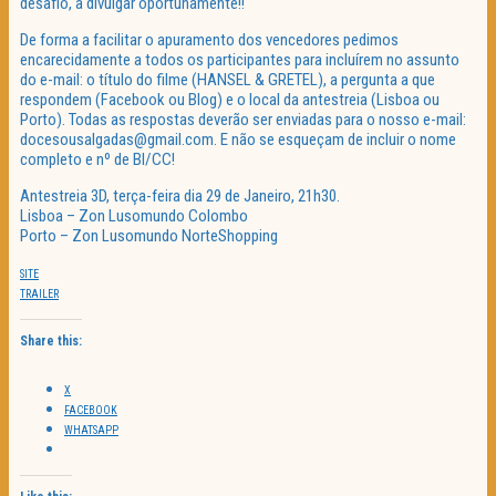
desafio, a divulgar oportunamente!!
De forma a facilitar o apuramento dos vencedores pedimos
encarecidamente a todos os participantes para incluírem no assunto
do e-mail: o título do filme (HANSEL & GRETEL), a pergunta a que
respondem (Facebook ou Blog) e o local da antestreia (Lisboa ou
Porto). Todas as respostas deverão ser enviadas para o nosso e-mail:
docesousalgadas@gmail.com. E não se esqueçam de incluir o nome
completo e nº de BI/CC!
Antestreia 3D, terça-feira dia 29 de Janeiro, 21h30.
Lisboa – Zon Lusomundo Colombo
Porto – Zon Lusomundo NorteShopping
SITE
TRAILER
Share this:
X
FACEBOOK
WHATSAPP