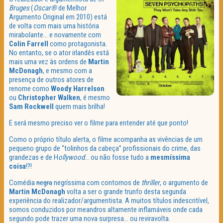
Bruges
(
Oscar®
de Melhor
Argumento Original em 2010) está
de volta com mais uma história
mirabolante… e novamente com
Colin Farrell
como protagonista.
No entanto, se o ator irlandês está
mais uma vez às ordens de
Martin
McDonagh
, e mesmo com a
presença de outros atores de
renome como
Woody Harrelson
ou
Christopher Walken
, é mesmo
Sam Rockwell
quem mais brilha!
E será mesmo preciso ver o filme para entender até que ponto!
Como o próprio título alerta, o filme acompanha as vivências de um
pequeno grupo de “tolinhos da cabeça” profissionais do crime, das
grandezas e de H
ollywood
… ou não fosse tudo a
mesmíssima
coisa
!?!
Comédia
negra
negríssima com contornos de
thriller
, o argumento de
Martin McDonagh
volta a ser o grande trunfo desta segunda
experiência do realizador/argumentista. A muitos títulos indescritível,
somos conduzidos por meandros altamente inflamáveis onde cada
segundo pode trazer uma nova surpresa… ou reviravolta.