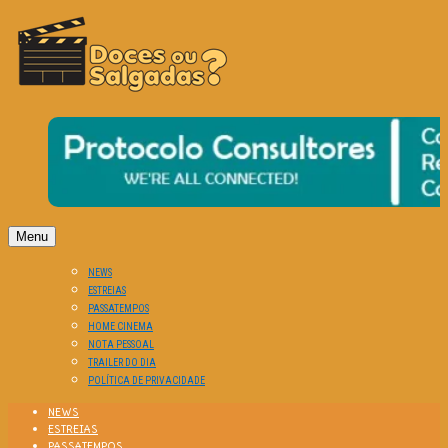
O Cinema? Uma Paixão!!
DOCES OU SALGADAS?
Menu
NEWS
ESTREIAS
PASSATEMPOS
HOME CINEMA
NOTA PESSOAL
TRAILER DO DIA
POLÍTICA DE PRIVACIDADE
NEWS
ESTREIAS
PASSATEMPOS