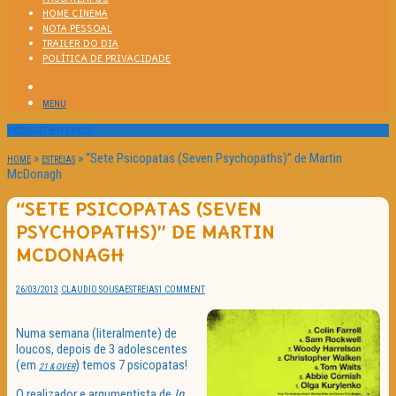
HOME CINEMA
NOTA PESSOAL
TRAILER DO DIA
POLÍTICA DE PRIVACIDADE
MENU
Passatempos
»
»
“Sete Psicopatas (Seven Psychopaths)” de Martin
HOME
ESTREIAS
McDonagh
“SETE PSICOPATAS (SEVEN
PSYCHOPATHS)” DE MARTIN
MCDONAGH
26/03/2013
CLAUDIO SOUSA
ESTREIAS
1 COMMENT
Numa semana (literalmente) de
loucos, depois de 3 adolescentes
(em
) temos 7 psicopatas!
21 & OVER
O realizador e argumentista de
In