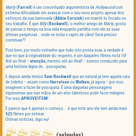
Marty
(
Farrell
) é um conceituado argumentista de
Hollywood
com
extrema dificuldade em avançar com o seu novo projeto apesar dos
esforços da sua namorada (
Abbie Cornish
) em mantê-lo focado no
seu trabalho. É que
Billy
(
Rockwell
), o melhor amigo de
Marty
, gosta
de passar o tempo na boa vida enquanto partilha com ele as suas
últimas peripécias… onde se inclui o rapto de cães! Será preciso
continuar??
Pois bem, por muito estranho que tudo isto possa soar, a verdade é
que no que à originalidade diz respeito, é um daqueles filmes nota 10!
Até ao final –
atenção
, mesmo até ao final! – somos conduzido para
uma história digna de… psicopatas.
E depois ainda temos
Sam Rockwell
que ao natural já tem aquela cara
de tolinho – assim como
Harrelson
ou
Walken
, já agora – por isso
imaginem a fazer de psicopata. É uma daquelas personagens
riquíssimas que nas mãos de um ator talentoso pode fazer milagres.
Por isso
APROVEITEM
!
E parece que é apenas o começo…. é que este ano ele tem ainda mais
5(!)
filmes por estrear.
Ótimas notícias, digo eu!