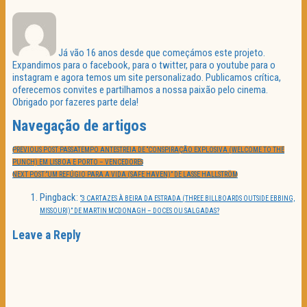
Já vão 16 anos desde que começámos este projeto.
Expandimos para o facebook, para o twitter, para o youtube para o
instagram e agora temos um site personalizado. Publicamos crítica,
oferecemos convites e partilhamos a nossa paixão pelo cinema.
Obrigado por fazeres parte dela!
Navegação de artigos
PREVIOUS POST:
PASSATEMPO ANTESTREIA DE “CONSPIRAÇÃO EXPLOSIVA (WELCOME TO THE
PUNCH) EM LISBOA E PORTO – VENCEDORES
NEXT POST:
“UM REFÚGIO PARA A VIDA (SAFE HAVEN)” DE LASSE HALLSTRÖM
Pingback:
“3 CARTAZES À BEIRA DA ESTRADA (THREE BILLBOARDS OUTSIDE EBBING,
MISSOURI)” DE MARTIN MCDONAGH – DOCES OU SALGADAS?
Leave a Reply