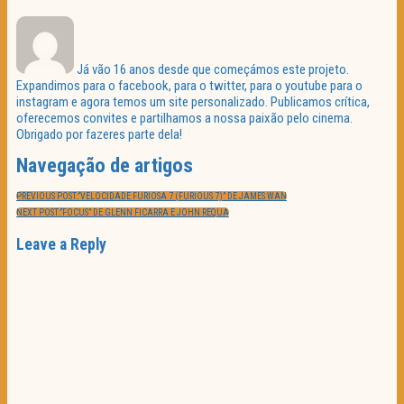
Já vão 16 anos desde que começámos este projeto.
Expandimos para o facebook, para o twitter, para o youtube para o
instagram e agora temos um site personalizado. Publicamos crítica,
oferecemos convites e partilhamos a nossa paixão pelo cinema.
Obrigado por fazeres parte dela!
Navegação de artigos
PREVIOUS POST:
“VELOCIDADE FURIOSA 7 (FURIOUS 7)” DE JAMES WAN
NEXT POST:
“FOCUS” DE GLENN FICARRA E JOHN REQUA
Leave a Reply