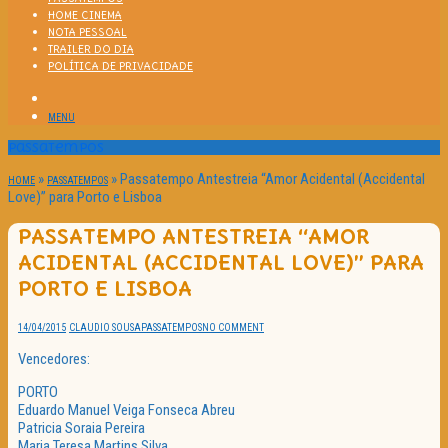
HOME CINEMA
NOTA PESSOAL
TRAILER DO DIA
POLÍTICA DE PRIVACIDADE
MENU
Passatempos
»
»
Passatempo Antestreia “Amor Acidental (Accidental
HOME
PASSATEMPOS
Love)” para Porto e Lisboa
PASSATEMPO ANTESTREIA “AMOR
ACIDENTAL (ACCIDENTAL LOVE)” PARA
PORTO E LISBOA
14/04/2015
CLAUDIO SOUSA
PASSATEMPOS
NO COMMENT
Vencedores:
PORTO
Eduardo Manuel Veiga Fonseca Abreu
Patricia Soraia Pereira
Maria Teresa Martins Silva