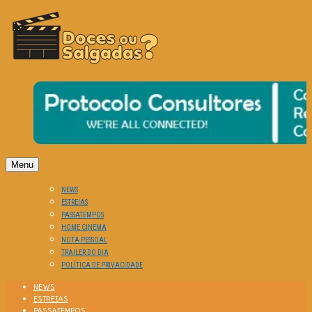
O Cinema? Uma Paixão!!
DOCES OU SALGADAS?
Menu
NEWS
ESTREIAS
PASSATEMPOS
HOME CINEMA
NOTA PESSOAL
TRAILER DO DIA
POLÍTICA DE PRIVACIDADE
NEWS
ESTREIAS
PASSATEMPOS