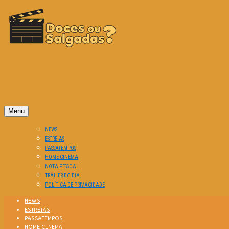
O Cinema? Uma Paixão!!
DOCES OU SALGADAS?
Menu
NEWS
ESTREIAS
PASSATEMPOS
HOME CINEMA
NOTA PESSOAL
TRAILER DO DIA
POLÍTICA DE PRIVACIDADE
NEWS
ESTREIAS
PASSATEMPOS
HOME CINEMA