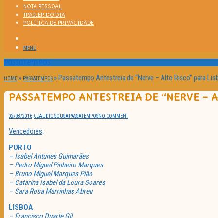
NOTA PESSOAL
TRAILER DO DIA
POLÍTICA DE PRIVACIDADE
MENU
Passatempos
»
»
Passatempo Antestreia de “Nerve – Alto Risco” para Lis
HOME
PASSATEMPOS
PASSATEMPO ANTESTREIA DE “NERVE – A
02/08/2016
CLAUDIO SOUSA
PASSATEMPOS
NO COMMENT
Vencedores
:
PORTO
– Isabel Antunes Guimarães
– Pedro Miguel Pinheiro Marques
– Bruno Miguel Marques Pião
– Catarina Isabel da Loura Soares
– Sara Rosa Marrinhas Abreu
LISBOA
– Francisco Duarte Gil