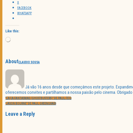
X
FACEBOOK
WHATSAPP
Like this:
Loading…
About
CLAUDIO SOUSA
Já vão 16 anos desde que começámos este projeto. Expandimos 
oferecemos convites e partilhamos a nossa paixão pelo cinema. Obrigado p
Navegação
PREVIOUS
de
“CAÇA-FANTASMAS (GHOSTBUSTERS)” DE PAUL FEIG
POST:
artigos
NEXT
“JASON BOURNE” DE PAUL GREENGRASS
POST:
Leave a Reply