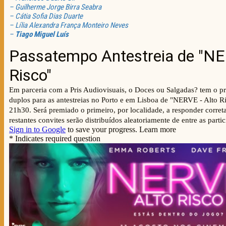
– Guilherme Jorge Birra Seabra
– Cátia Sofia Dias Duarte
– Lília Alexandra França Monteiro Neves
–
Tiago Miguel Luís