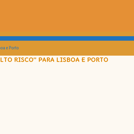
boa e Porto
LTO RISCO” PARA LISBOA E PORTO