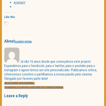
WHATSAPP
Like this:
Loading…
About
CLAUDIO SOUSA
Já vão 16 anos desde que começámos este projeto.
Expandimos para o facebook, para o twitter, para o youtube para o
instagram e agora temos um site personalizado. Publicamos crítica,
oferecemos convites e partilhamos a nossa paixão pelo cinema.
Obrigado por fazeres parte dela!
Navegação
PREVIOUS
de
EM OUTUBRO, NOS CINEMAS…
POST:
artigos
NEXT
“OUSADAS E GOLPISTAS (HUSTLERS)” DE LORENE SCAFARIA
POST:
Leave a Reply