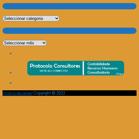
Categorias
Categorias
Por Data
Por
Data
Copyright © 2022
DOCES OU SALGADAS?