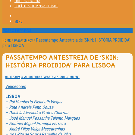
TRAILER DO DIA
POLÍTICA DE PRIVACIDADE
MENU
Passatempos
»
»
Passatempo Antestreia de ‘SKIN: HISTÓRIA PROIBIDA’
HOME
PASSATEMPOS
para LISBOA
PASSATEMPO ANTESTREIA DE ‘SKIN:
HISTÓRIA PROIBIDA’ PARA LISBOA
01/10/2019
CLAUDIO SOUSA
PASSATEMPOS
NO COMMENT
Vencedores
LISBOA
– Rui Humberto Elisabeth Viegas
– Rute Andreia Pinto Sousa
– Daniela Alexandra Prates Charrua
– José Manuel Pessanha Talento Marques
– António Miguel Proença Ferreira
– André Filipe Veiga Mascarenhas
– Ana Rita de Sousa Ramalho da Silva