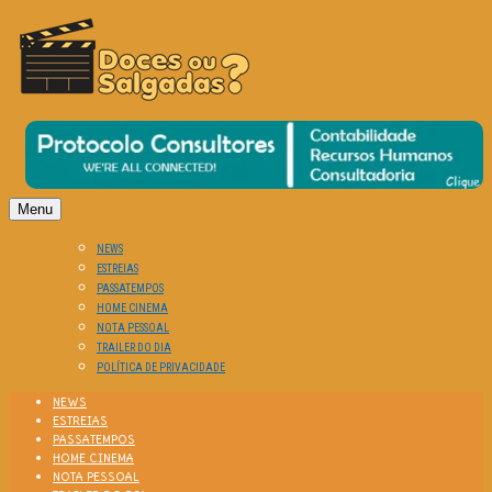
O Cinema? Uma Paixão!!
DOCES OU SALGADAS?
Menu
NEWS
ESTREIAS
PASSATEMPOS
HOME CINEMA
NOTA PESSOAL
TRAILER DO DIA
POLÍTICA DE PRIVACIDADE
NEWS
ESTREIAS
PASSATEMPOS
HOME CINEMA
NOTA PESSOAL