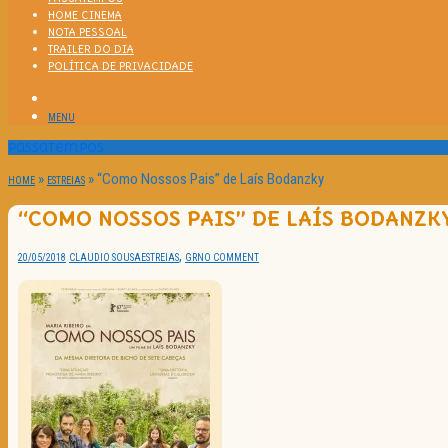
HOME CINEMA
NOTA PESSOAL
TRAILER DO DIA
POLÍTICA DE PRIVACIDADE
MENU
Passatempos
»
»
“Como Nossos Pais” de Laís Bodanzky
HOME
ESTREIAS
“COMO NOSSOS PAIS” DE LAÍS BODANZK
,
20/05/2018
CLAUDIO SOUSA
ESTREIAS
GR
NO COMMENT