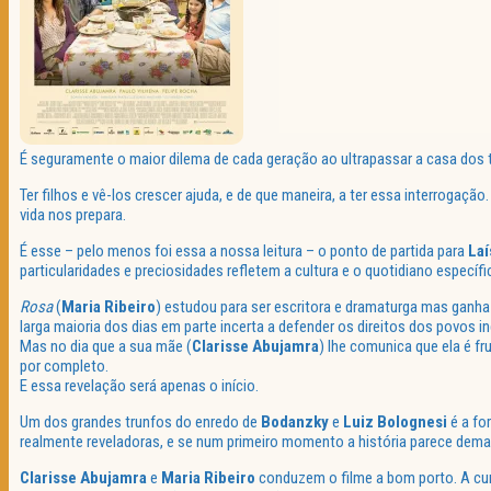
É seguramente o maior dilema de cada geração ao ultrapassar a casa dos t
Ter filhos e vê-los crescer ajuda, e de que maneira, a ter essa interrogaçã
vida nos prepara.
É esse – pelo menos foi essa a nossa leitura – o ponto de partida para
Laí
particularidades e preciosidades refletem a cultura e o quotidiano especí
Rosa
(
Maria Ribeiro
) estudou para ser escritora e dramaturga mas ganha
larga maioria dos dias em parte incerta a defender os direitos dos povos 
Mas no dia que a sua mãe (
Clarisse Abujamra
) lhe comunica que ela é fr
por completo.
E essa revelação será apenas o início.
Um dos grandes trunfos do enredo de
Bodanzky
e
Luiz Bolognesi
é a fo
realmente reveladoras, e se num primeiro momento a história parece demas
Clarisse Abujamra
e
Maria Ribeiro
conduzem o filme a bom porto. A cump