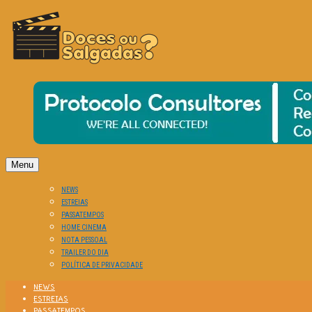
O Cinema? Uma Paixão!!
DOCES OU SALGADAS?
Menu
NEWS
ESTREIAS
PASSATEMPOS
HOME CINEMA
NOTA PESSOAL
TRAILER DO DIA
POLÍTICA DE PRIVACIDADE
NEWS
ESTREIAS
PASSATEMPOS