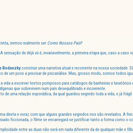
rinta, iremos realmente ser
Como Nossos Pais
?
o. A sensação de déjà vú é, invariavelmente, a primeira etapa que, caso a caso 
s Bodanzky
construir uma narrativa atual e recorrente na nossa sociedade. Sã
fico de um povo a precisar de psicanálise. Mas, grosso modo, somos todos igua
 a vida a escrever textos pomposos para catálogos de banheiras e lavatórios
indígenas que sobrevivem num país desequilibrado e incoerente.
uto de uma relação esporádica, da qual guardou segredo toda a vida, o já frágil 
rma direta e voraz com que alguns grandes segredos nos são revelados. A fri
iado ficcionada, o filme se encarregará se justificar tanto a forma como o c
licidade entre as duas não será em nada diferente da de qualquer mãe e filha