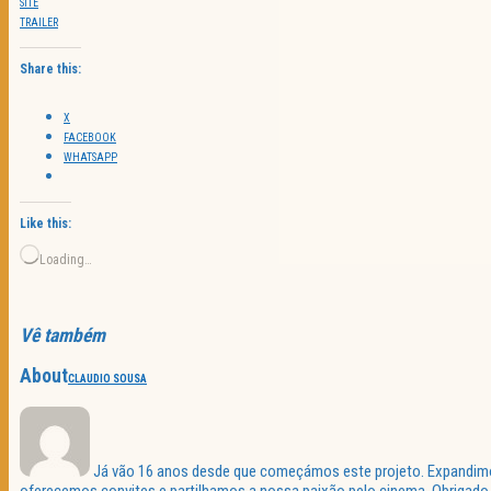
SITE
TRAILER
Share this:
X
FACEBOOK
WHATSAPP
Like this:
Loading…
Vê também
About
CLAUDIO SOUSA
Já vão 16 anos desde que começámos este projeto. Expandimos 
oferecemos convites e partilhamos a nossa paixão pelo cinema. Obrigado p