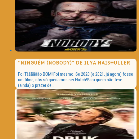
“NINGUÉM (NOBODY)” DE ILYA NAISHULLER
Foi Tãããããão BOM!!Foi mesmo. Se 2020 (e 2021, já agora) fosse
um filme, nós só queríamos ser Hutch!Para quem não teve
(ainda) o prazer de...