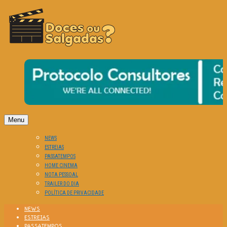
O Cinema? Uma Paixão!!
DOCES OU SALGADAS?
Menu
NEWS
ESTREIAS
PASSATEMPOS
HOME CINEMA
NOTA PESSOAL
TRAILER DO DIA
POLÍTICA DE PRIVACIDADE
NEWS
ESTREIAS
PASSATEMPOS