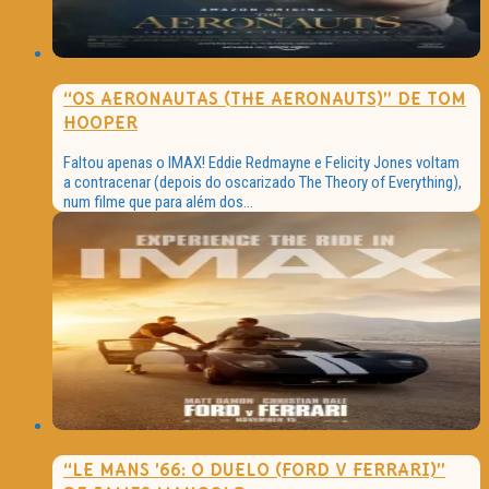
“OS AERONAUTAS (THE AERONAUTS)” DE TOM
HOOPER
Faltou apenas o IMAX! Eddie Redmayne e Felicity Jones voltam
a contracenar (depois do oscarizado The Theory of Everything),
num filme que para além dos...
“LE MANS ’66: O DUELO (FORD V FERRARI)”