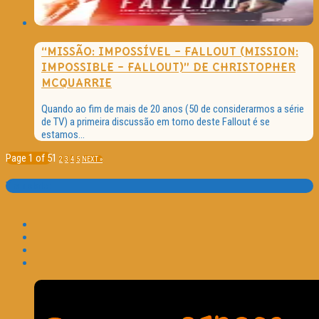
“MISSÃO: IMPOSSÍVEL – FALLOUT (MISSION:
IMPOSSIBLE – FALLOUT)” DE CHRISTOPHER
MCQUARRIE
Quando ao fim de mais de 20 anos (50 de considerarmos a série
de TV) a primeira discussão em torno deste Fallout é se
estamos...
Page 1 of 5
1
2
3
4
5
NEXT »
Translate: