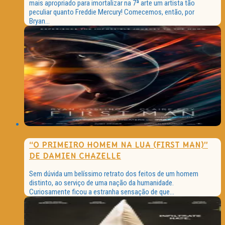
mais apropriado para imortalizar na 7ª arte um artista tão
peculiar quanto Freddie Mercury! Comecemos, então, por
Bryan...
“O PRIMEIRO HOMEM NA LUA (FIRST MAN)”
DE DAMIEN CHAZELLE
Sem dúvida um belíssimo retrato dos feitos de um homem
distinto, ao serviço de uma nação da humanidade.
Curiosamente ficou a estranha sensação de que...