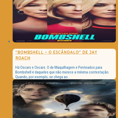
“BOMBSHELL – O ESCÂNDALO” DE JAY
ROACH
Há Oscars e Oscars. O de Maquilhagem e Penteados para
Bombshell é daqueles que não merece a mínima contestação.
Quando, por exemplo, se chega ao...