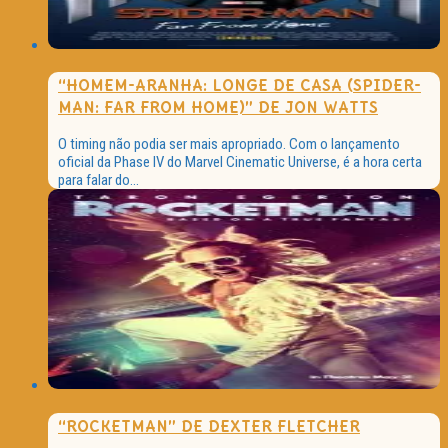
“HOMEM-ARANHA: LONGE DE CASA (SPIDER-
MAN: FAR FROM HOME)” DE JON WATTS
O timing não podia ser mais apropriado. Com o lançamento
oficial da Phase IV do Marvel Cinematic Universe, é a hora certa
para falar do...
“ROCKETMAN” DE DEXTER FLETCHER