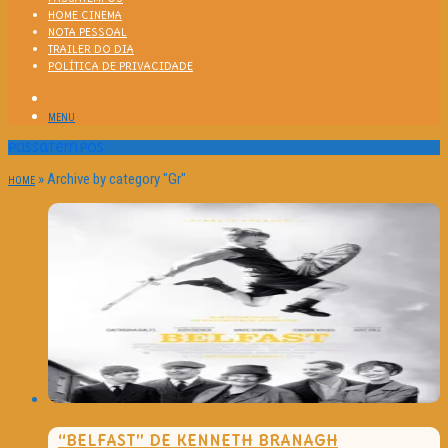
HOME CINEMA
NOTA PESSOAL
TRAILER DO DIA
POLÍTICA DE PRIVACIDADE
MENU
Passatempos
»
Archive by category "Gr"
HOME
“BELFAST” DE KENNETH BRANAGH