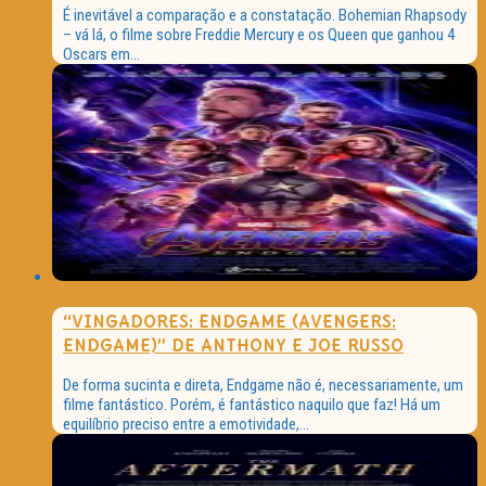
É inevitável a comparação e a constatação. Bohemian Rhapsody
– vá lá, o filme sobre Freddie Mercury e os Queen que ganhou 4
Oscars em...
“VINGADORES: ENDGAME (AVENGERS:
ENDGAME)” DE ANTHONY E JOE RUSSO
De forma sucinta e direta, Endgame não é, necessariamente, um
filme fantástico. Porém, é fantástico naquilo que faz! Há um
equilíbrio preciso entre a emotividade,...