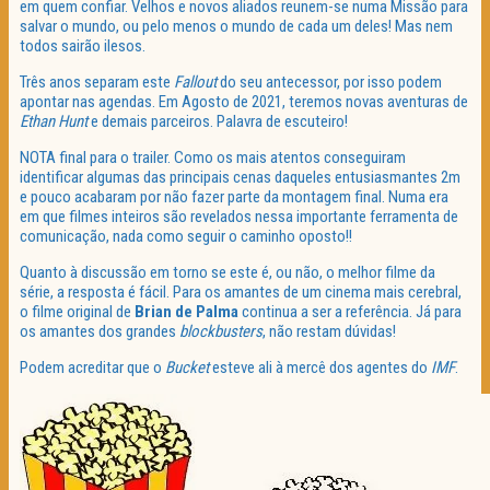
em quem confiar. Velhos e novos aliados reunem-se numa Missão para
salvar o mundo, ou pelo menos o mundo de cada um deles! Mas nem
todos sairão ilesos.
Três anos separam este
Fallout
do seu antecessor, por isso podem
apontar nas agendas. Em Agosto de 2021, teremos novas aventuras de
Ethan Hunt
e demais parceiros. Palavra de escuteiro!
NOTA final para o trailer. Como os mais atentos conseguiram
identificar algumas das principais cenas daqueles entusiasmantes 2m
e pouco acabaram por não fazer parte da montagem final. Numa era
em que filmes inteiros são revelados nessa importante ferramenta de
comunicação, nada como seguir o caminho oposto!!
Quanto à discussão em torno se este é, ou não, o melhor filme da
série, a resposta é fácil. Para os amantes de um cinema mais cerebral,
o filme original de
Brian de Palma
continua a ser a referência. Já para
os amantes dos grandes
blockbusters
, não restam dúvidas!
Podem acreditar que o
Bucket
esteve ali à mercê dos agentes do
IMF
.