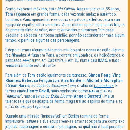
Como expoente máximo, este
M:I Fallout
. Apesar dos seus 55 anos,
Tom
(a)parece em grande forma, cada vez mais audaz e autêntico.
Londres e Paris apresentam-se como os palcos perfeitos para a sua
equipa de espiões ultra-secretos. A história recupera alguns dos traços
do primeiro filme da série, com reviravoltas e surpresas “em cada
esquina” e só peca, na nossa opinião, por não esconder por mais algum
tempo, o perfil de algumas das personagens.
E depois temos algumas das mais mirabolantes cenas de ação alguma
fez filmadas. A fuga em Paris, a correria em Londres, os helicópteros, o
penhasco
na
em Caxemira. E em 3D, numa sala IMAX, é tudo
NORUEGA
verdadeiramente estonteante.
Para além de Tom, estão igualmente de regresso,
Simon Pegg
,
Ving
Rhames
,
Rebecca Fergunson
,
Alec Baldwin
,
Michelle Monaghan
e
Sean Harris
, no papel de
Soloman Lane
, o vilão de
. E
ROGUE NATION
temos ainda
Henry Cavill
, mais conhecido como
ou
MAN OF STEEL
“
hammer
“, nas palavras de
Erika Sloane
(
Angela Bassett
). Malta
talentosa e que se adapta de forma magistral ao espírito do filme e ao
ritmo do seu protagonista.
Quando uma missão (impossível) em Berlim termina de forma
imprevisível,
Ethan
e a sua equipa vêm-se arrastados para um complexo
jogo de espionagem e contra-espionagem, no qual não é fácil perceber