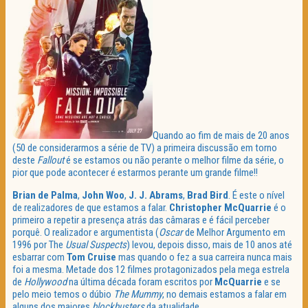
Quando ao fim de mais de 20 anos
(50 de considerarmos a série de TV) a primeira discussão em torno
deste
Fallout
é se estamos ou não perante o melhor filme da série, o
pior que pode acontecer é estarmos perante um grande filme!!
Brian de Palma
,
John Woo
,
J. J. Abrams
,
Brad Bird
. É este o nível
de realizadores de que estamos a falar.
Christopher McQuarrie
é o
primeiro a repetir a presença atrás das câmaras e é fácil perceber
porquê. O realizador e argumentista (
Oscar
de Melhor Argumento em
1996 por The
Usual Suspects
) levou, depois disso, mais de 10 anos até
esbarrar com
Tom Cruise
mas quando o fez a sua carreira nunca mais
foi a mesma. Metade dos 12 filmes protagonizados pela mega estrela
de
Hollywood
na última década foram escritos por
McQuarrie
e se
pelo meio temos o dúbio
The Mummy
, no demais estamos a falar em
alguns dos maiores
blockbusters
da atualidade.