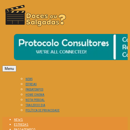
O Cinema? Uma Paixão!!
DOCES OU SALGADAS?
Menu
NEWS
ESTREIAS
PASSATEMPOS
HOME CINEMA
NOTA PESSOAL
TRAILER DO DIA
POLÍTICA DE PRIVACIDADE
NEWS
ESTREIAS
PASSATEMPOS