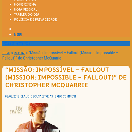
HOME CINEMA
NOTA PESSOAL
TRAILER DO DIA
POLÍTICA DE PRIVACIDADE
MENU
Passatempos
»
»
“Missão: Impossível – Fallout (Mission: Impossible –
HOME
ESTREIAS
Fallout)” de Christopher McQuarrie
“MISSÃO: IMPOSSÍVEL – FALLOUT
(MISSION: IMPOSSIBLE – FALLOUT)” DE
CHRISTOPHER MCQUARRIE
,
08/08/2018
CLAUDIO SOUSA
ESTREIAS
GR
NO COMMENT