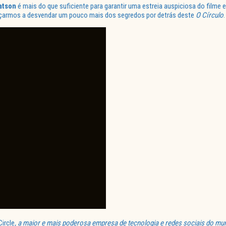
atson
é mais do que suficiente para garantir uma estreia auspiciosa do filme 
omeçarmos a desvendar um pouco mais dos segredos por detrás deste
O Círculo
.
Circle
, a maior e mais poderosa empresa de tecnologia e redes sociais do mu