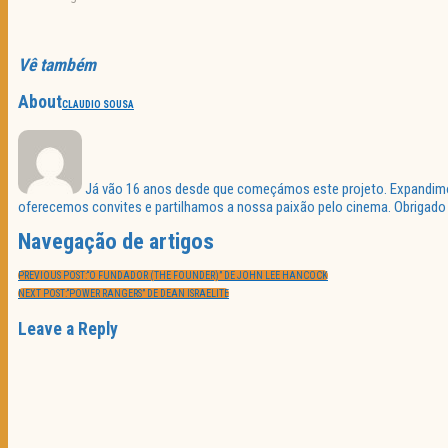
Vê também
About
CLAUDIO SOUSA
Já vão 16 anos desde que começámos este projeto. Expandimos 
oferecemos convites e partilhamos a nossa paixão pelo cinema. Obrigado p
Navegação de artigos
PREVIOUS POST:
“O FUNDADOR (THE FOUNDER)” DE JOHN LEE HANCOCK
NEXT POST:
“POWER RANGERS” DE DEAN ISRAELITE
Leave a Reply