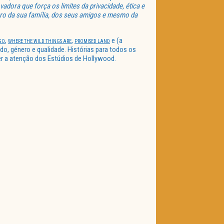
ovadora que força os limites da privacidade, ética e
turo da sua família, dos seus amigos e mesmo da
,
,
e (a
GO
WHERE THE WILD THINGS ARE
PROMISED LAND
o, género e qualidade. Histórias para todos os
cer a atenção dos Estúdios de Hollywood.