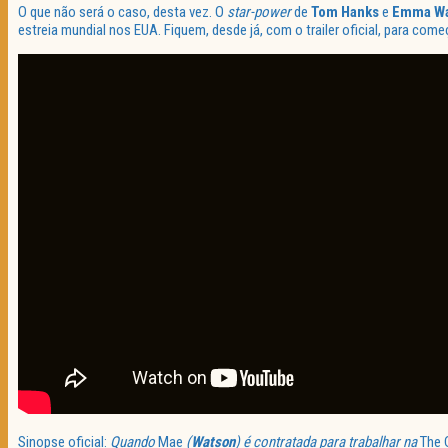
O que não será o caso, desta vez. O
star-power
de
Tom Hanks
e
Emma
W
estreia mundial nos EUA. Fiquem, desde já, com o trailer oficial, para c
Sinopse oficial:
Quando
Mae
(
Watson
) é contratada para trabalhar na
The 