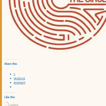
Share this:
X
FACEBOOK
WHATSAPP
Like this:
Loading…