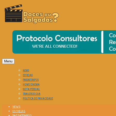
O Cinema? Uma Paixão!!
DOCES OU SALGADAS?
Menu
NEWS
ESTREIAS
PASSATEMPOS
HOME CINEMA
NOTA PESSOAL
TRAILER DO DIA
POLÍTICA DE PRIVACIDADE
NEWS
ESTREIAS
PASSATEMPOS