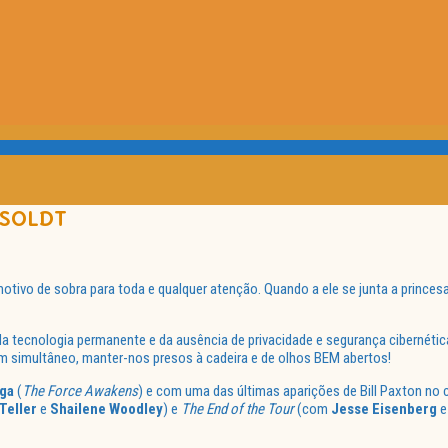
NSOLDT
, motivo de sobra para toda e qualquer atenção. Quando a ele se junta a princ
 da tecnologia permanente e da ausência de privacidade e segurança cibernétic
m simultâneo, manter-nos presos à cadeira e de olhos BEM abertos!
ga
(
The Force Awakens
) e com uma das últimas aparições de Bill Paxton no 
Teller
e
Shailene Woodley
) e
The End of the Tour
(com
Jesse Eisenberg