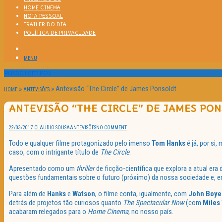
HOME CINEMA
NOTA PESSOAL
TRAILER DO DIA
POLÍTICA DE PRIVACIDADE
MENU
Passatempos
»
»
Antevisão “The Circle” de James Ponsoldt
HOME
ANTEVISÕES
ANTEVISÃO “THE CIRCLE” DE JAMES PO
22/03/2017
CLAUDIO SOUSA
ANTEVISÕES
NO COMMENT
Todo e qualquer filme protagonizado pelo imenso
Tom Hanks
é já, por si
caso, com o intrigante título de
The Circle
.
Apresentado como um
thriller
de ficção-científica que explora a atual era
questões fundamentais sobre o futuro (próximo) da nossa sociedade e, e
Para além de
Hanks
e
Watson
, o filme conta, igualmente, com
John Boye
detrás de projetos tão curiosos quanto
The Spectacular Now
(com
Miles 
acabaram relegados para o
Home Cinema
, no nosso país.