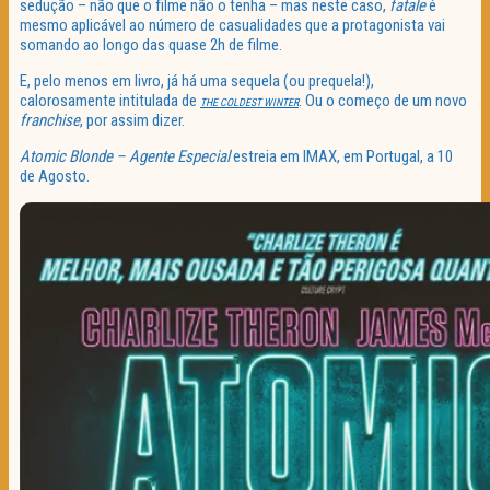
sedução – não que o filme não o tenha – mas neste caso,
fatale
é
mesmo aplicável ao número de casualidades que a protagonista vai
somando ao longo das quase 2h de filme.
E, pelo menos em livro, já há uma sequela (ou prequela!),
calorosamente intitulada de
. Ou o começo de um novo
THE COLDEST WINTER
franchise
, por assim dizer.
Atomic Blonde – Agente Especial
estreia em IMAX, em Portugal, a 10
de Agosto.