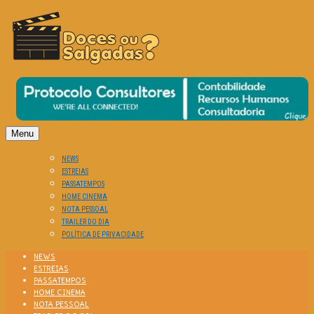
O Cinema? Uma Paixão!!
DOCES OU SALGADAS?
Menu
NEWS
ESTREIAS
PASSATEMPOS
HOME CINEMA
NOTA PESSOAL
TRAILER DO DIA
POLÍTICA DE PRIVACIDADE
NEWS
ESTREIAS
PASSATEMPOS
HOME CINEMA
NOTA PESSOAL