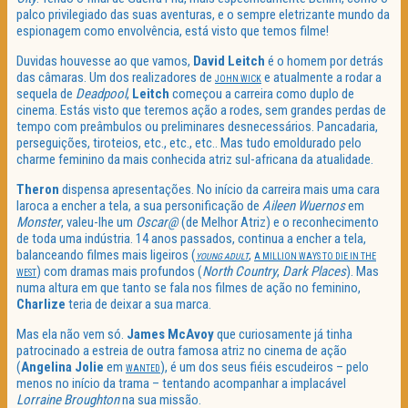
palco privilegiado das suas aventuras, e o sempre eletrizante mundo da
espionagem como envolvência, está visto que temos filme!
Duvidas houvesse ao que vamos,
David Leitch
é o homem por detrás
das câmaras. Um dos realizadores de
e atualmente a rodar a
JOHN WICK
sequela de
Deadpool
,
Leitch
começou a carreira como duplo de
cinema. Estás visto que teremos ação a rodes, sem grandes perdas de
tempo com preâmbulos ou preliminares desnecessários. Pancadaria,
perseguições, tiroteios, etc., etc., etc.. Mas tudo emoldurado pelo
charme feminino da mais conhecida atriz sul-africana da atualidade.
Theron
dispensa apresentações. No início da carreira mais uma cara
laroca a encher a tela, a sua personificação de
Aileen Wuernos
em
Monster
, valeu-lhe um
Oscar@
(de Melhor Atriz) e o reconhecimento
de toda uma indústria. 14 anos passados, continua a encher a tela,
balanceando filmes mais ligeiros (
,
YOUNG ADULT
A MILLION WAYS TO DIE IN THE
) com dramas mais profundos (
North Country
,
Dark Places
). Mas
WEST
numa altura em que tanto se fala nos filmes de ação no feminino,
Charlize
teria de deixar a sua marca.
Mas ela não vem só.
James McAvoy
que curiosamente já tinha
patrocinado a estreia de outra famosa atriz no cinema de ação
(
Angelina Jolie
em
), é um dos seus fiéis escudeiros – pelo
WANTED
menos no início da trama – tentando acompanhar a implacável
Lorraine Broughton
na sua missão.