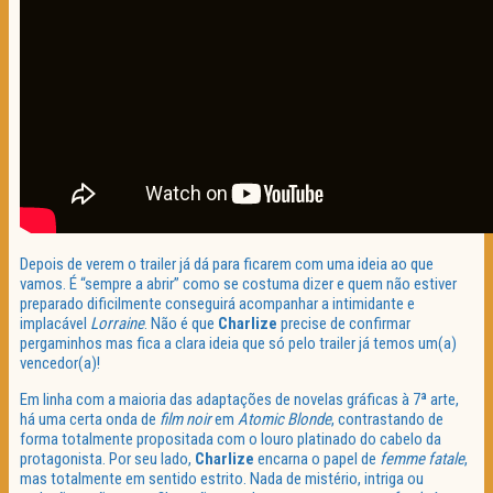
Depois de verem o trailer já dá para ficarem com uma ideia ao que
vamos. É “sempre a abrir” como se costuma dizer e quem não estiver
preparado dificilmente conseguirá acompanhar a intimidante e
implacável
Lorraine
. Não é que
Charlize
precise de confirmar
pergaminhos mas fica a clara ideia que só pelo trailer já temos um(a)
vencedor(a)!
Em linha com a maioria das adaptações de novelas gráficas à 7ª arte,
há uma certa onda de
film noir
em
Atomic Blonde
, contrastando de
forma totalmente propositada com o louro platinado do cabelo da
protagonista. Por seu lado,
Charlize
encarna o papel de
femme fatale
,
mas totalmente em sentido estrito. Nada de mistério, intriga ou