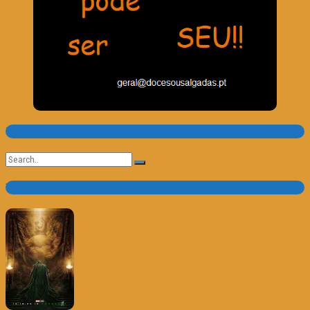
Pesquisa
Search
for:
Trailer e Poster do Dia