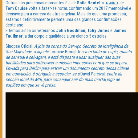
Outras das presenças marcantes é a de
Sofia Boutella
.
de
A MÚMIA
Tom Cruise
volta a fazer-se notar, confirmando um 2017 memorável e
decisivo para a carreira da atriz argelina. Mais do que uma promessa,
estamos definitivamente perante uma das grandes confirmações
deste ano.
E temos ainda os veteranos
John Goodman
,
Toby Jones
e
James
Faulkner
, a dar corpo e qualidade a um elenco 5 estrelas.
Sinopse Oficial:
A jóia da coroa do Serviço Secreto de Inteligência de
Sua Majestade, a agente
Lorraine Broughton
tem tanto de espia, quanto
de sensual e selvagem, e está disposta a usar qualquer das suas
habilidades para sobreviver à missão impossível com que se depara.
Enviada para Berlim para extrair um documento secreto dessa cidade
em convulsão, é obrigada a associar-se a
David Percival
, chefe da
secção local do MI6, para conseguir sair do mais mortal jogo de
espiões em que se vê presa.