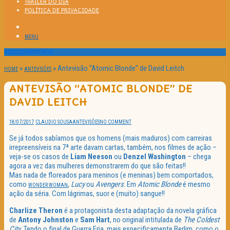
TRAILER DO DIA
POLÍTICA DE PRIVACIDADE
MENU
Passatempos
»
»
Antevisão “Atomic Blonde” de David Leitch
HOME
ANTEVISÕES
ANTEVISÃO “ATOMIC BLONDE” DE
DAVID LEITCH
18/07/2017
CLAUDIO SOUSA
ANTEVISÕES
NO COMMENT
Se já todos sabíamos que os homens (mais maduros) com carreiras
irrepreensíveis na 7ª arte davam cartas, também, nos filmes de ação –
veja-se os casos de
Liam Neeson
ou
Denzel Washington
– chega
agora a vez das mulheres demonstrarem do que são feitas!!
Mas nada de floreados para meninos (e meninas) bem comportados,
como
,
Lucy
ou
Avengers
. Em
Atomic Blonde
é mesmo
WONDER WOMAN
ação da séria. Com lágrimas, suor e (muito) sangue!!
Charlize Theron
é a protagonista desta adaptação da novela gráfica
de
Antony Johnston
e
Sam Hart
, no original intitulada de
The Coldest
City
. Tendo o final de Guerra Fria, mais especificamente Berlim, como o