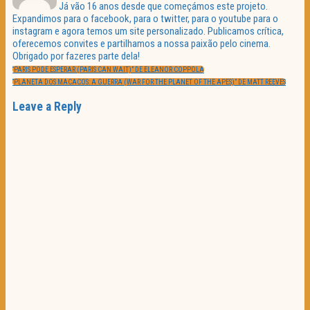
Já vão 16 anos desde que começámos este projeto.
Expandimos para o facebook, para o twitter, para o youtube para o
instagram e agora temos um site personalizado. Publicamos crítica,
oferecemos convites e partilhamos a nossa paixão pelo cinema.
Obrigado por fazeres parte dela!
Navegação
PREVIOUS
de
“PARIS PODE ESPERAR (PARIS CAN WAIT)” DE ELEANOR COPPOLA
POST:
artigos
NEXT
“PLANETA DOS MACACOS: A GUERRA (WAR FOR THE PLANET OF THE APES)” DE MATT REEVES
POST:
Leave a Reply