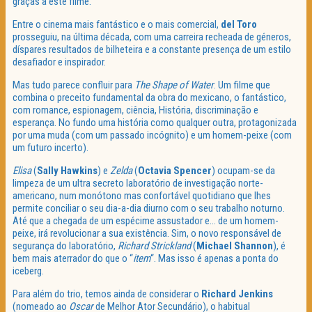
graças a este filme.
Entre o cinema mais fantástico e o mais comercial,
del Toro
prosseguiu, na última década, com uma carreira recheada de géneros,
díspares resultados de bilheteira e a constante presença de um estilo
desafiador e inspirador.
Mas tudo parece confluir para
The Shape of Water
. Um filme que
combina o preceito fundamental da obra do mexicano, o fantástico,
com romance, espionagem, ciência, História, discriminação e
esperança. No fundo uma história como qualquer outra, protagonizada
por uma muda (com um passado incógnito) e um homem-peixe (com
um futuro incerto).
Elisa
(
Sally Hawkins
) e
Zelda
(
Octavia Spencer
) ocupam-se da
limpeza de um ultra secreto laboratório de investigação norte-
americano, num monótono mas confortável quotidiano que lhes
permite conciliar o seu dia-a-dia diurno com o seu trabalho noturno.
Até que a chegada de um espécime assustador e… de um homem-
peixe, irá revolucionar a sua existência. Sim, o novo responsável de
segurança do laboratório,
Richard Strickland
(
Michael Shannon
), é
bem mais aterrador do que o “
item
“. Mas isso é apenas a ponta do
iceberg.
Para além do trio, temos ainda de considerar o
Richard Jenkins
(nomeado ao
Oscar
de Melhor Ator Secundário), o habitual