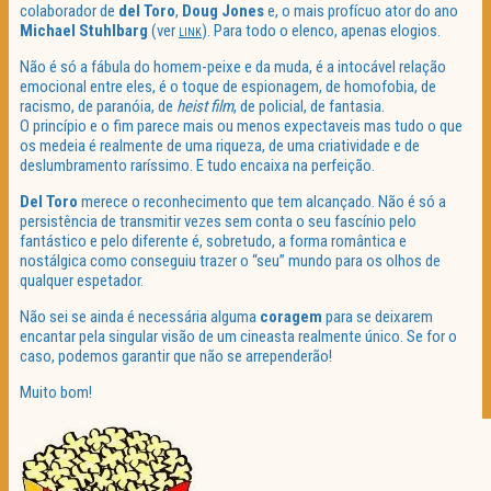
colaborador de
del Toro
,
Doug Jones
e, o mais profícuo ator do ano
Michael Stuhlbarg
(ver
). Para todo o elenco, apenas elogios.
LINK
Não é só a fábula do homem-peixe e da muda, é a intocável relação
emocional entre eles, é o toque de espionagem, de homofobia, de
racismo, de paranóia, de
heist film
, de policial, de fantasia.
O princípio e o fim parece mais ou menos expectaveis mas tudo o que
os medeia é realmente de uma riqueza, de uma criatividade e de
deslumbramento raríssimo. E tudo encaixa na perfeição.
Del Toro
merece o reconhecimento que tem alcançado. Não é só a
persistência de transmitir vezes sem conta o seu fascínio pelo
fantástico e pelo diferente é, sobretudo, a forma romântica e
nostálgica como conseguiu trazer o “seu” mundo para os olhos de
qualquer espetador.
Não sei se ainda é necessária alguma
coragem
para se deixarem
encantar pela singular visão de um cineasta realmente único. Se for o
caso, podemos garantir que não se arrependerão!
Muito bom!