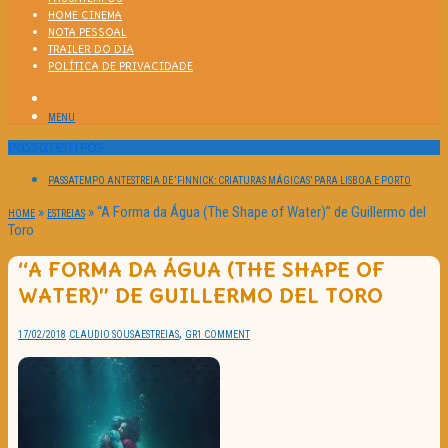
HOME CINEMA
NOTA PESSOAL
TRAILER DO DIA
POLÍTICA DE PRIVACIDADE
MENU
Passatempos
PASSATEMPO ANTESTREIA DE ‘FINNICK: CRIATURAS MÁGICAS’ PARA LISBOA E PORTO
»
»
“A Forma da Água (The Shape of Water)” de Guillermo del
HOME
ESTREIAS
Toro
“A FORMA DA ÁGUA (THE SHAPE OF
WATER)” DE GUILLERMO DEL TORO
,
17/02/2018
CLAUDIO SOUSA
ESTREIAS
GR
1 COMMENT