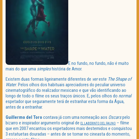
E no fundo, no fundo, não é muito
mais do que uma
simples
história de Amor.
Existem duas formas ligeiramente diferentes de
ver
este
The Shape of
Water
. Pelos olhos dos habituais apreciadores do peculiar universo
cinematográfico do realizador mexicano e que vão identificando ao
longo de todo o filme os seus traços únicos. E, pelos olhos do
normal
espetador que seguramente terá de estranhar esta forma da Água,
antes de a entranhar.
Guillermo del Toro
contava já com uma nomeação aos
Oscars
pelo
bizarro e inspirador argumento original de
– filme
EL LABERINTO DEL FAUNO
que em 2007 encantou os espetadores mais destemidos e conquistou
3 estatuetas douradas – antes de se tornar no cineasta do momento,