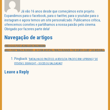
Já vão 16 anos desde que começámos este projeto.
Expandimos para o facebook, para o twitter, para o youtube para o
instagram e agora temos um site personalizado. Publicamos crítica,
oferecemos convites e partilhamos a nossa paixão pelo cinema.
Obrigado por fazeres parte dela!
Navegação de artigos
PREVIOUS POST:
#CINQUENTASOMBRAS
NEXT POST:
“MAZE RUNNER – A CURA MORTAL (MAZE RUNNER: THE DEATH CURE)” DE WES BALL
Pingback:
“BATALHA DO PACÍFICO: A REVOLTA (PACIFIC RIM: UPRISING)” DE
STEVEN S. DEKNIGHT – DOCES OU SALGADAS?
Leave a Reply