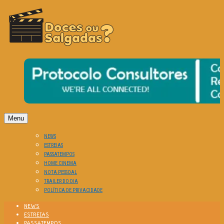
O Cinema? Uma Paixão!!
DOCES OU SALGADAS?
Menu
NEWS
ESTREIAS
PASSATEMPOS
HOME CINEMA
NOTA PESSOAL
TRAILER DO DIA
POLÍTICA DE PRIVACIDADE
NEWS
ESTREIAS
PASSATEMPOS