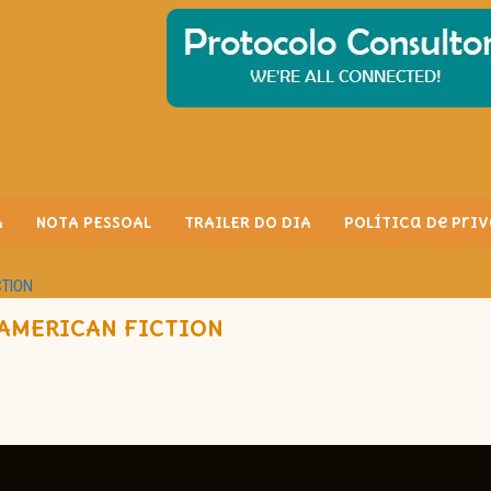
A
NOTA PESSOAL
TRAILER DO DIA
Política de Pri
CTION
 AMERICAN FICTION