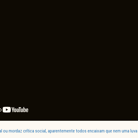
l ou mordaz crítica social, aparentemente todos encaixam que nem uma luva