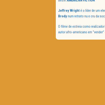
deste
AMERICAN FICTION
.
Jeffrey Wright
é o líder de um 
Brody
num retrato nu e cru da so
O filme de estreia como realizador
autor afro-americano em “vender”