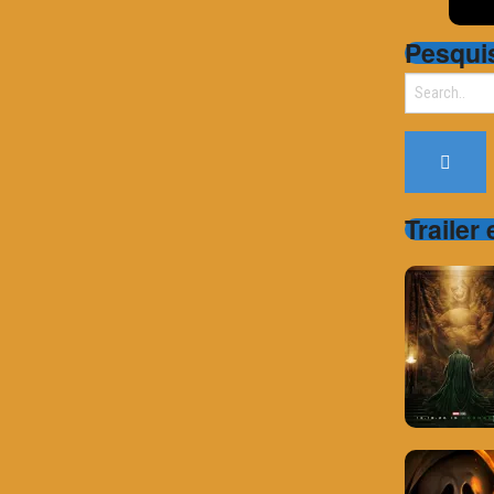
Pesqui
Search
for:
Trailer