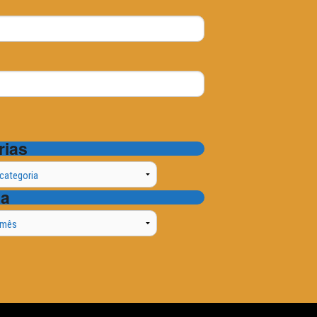
rias
ta