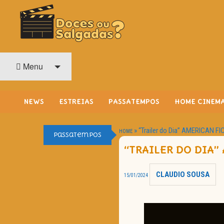
O Cinema? Uma Paixão!!
DOCES OU SALGADAS?
Menu
NEWS
ESTREIAS
PASSATEMPOS
HOME CINEM
»
“Trailer do Dia” AMERICAN FI
HOME
Passatempos
“TRAILER DO DIA”
CLAUDIO SOUSA
15/01/2024