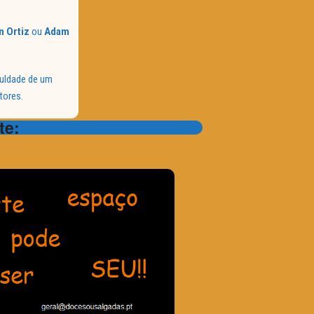
hn Ortiz
ou
Adam
culdade de um
tores.
te: