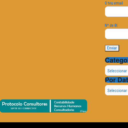
O teu email
Nº de BI
Catego
Categorias
Por Da
Por
Data