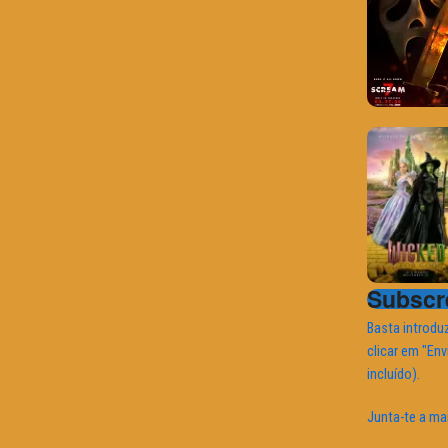
Subscre
Basta introduz
clicar em "Env
incluído).
Junta-te a ma