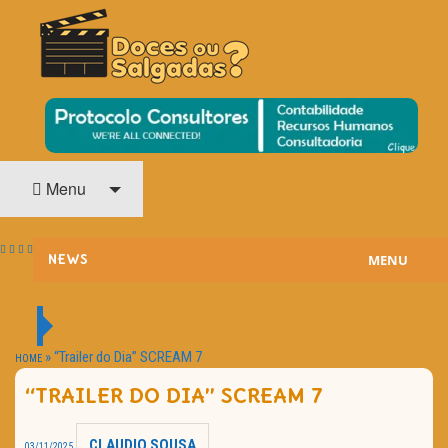
O Cinema? Uma Paixão!!
DOCES OU SALGADAS?
Menu
MENU
NEWS
ESTREIAS
PASSATEMPOS
»
“Trailer do Dia” SCREAM 7
HOME
“TRAILER DO DIA” SCREAM 7
HOME CINEMA
NOTA PESSOAL
CLAUDIO SOUSA
03/11/2025