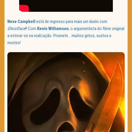
Neve Campbell
está de regresso para mais um duelo com
Ghostface
!! Com
Kevin Williamson
, o argumentista do filme original
a estrear-se na realização. Promete… muitos gritos, sustos e
mortes!