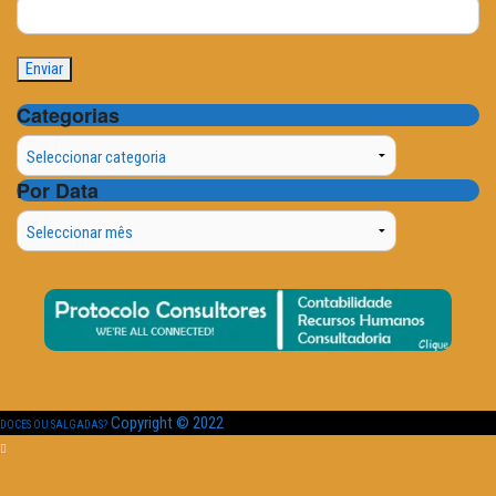
Categorias
Categorias
Por Data
Por
Data
Copyright © 2022
DOCES OU SALGADAS?