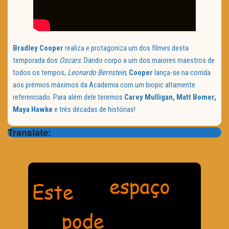
Bradley Cooper
realiza e protagoniza um dos filmes desta
temporada dos
Oscars
. Dando corpo a um dos maiores maestros de
todos os tempos,
Leonardo Bernstein
,
Cooper
lança-se na corrida
aos prémios máximos da Academia com um biopic altamente
referenciado. Para além dele teremos
Carey Mulligan, Matt Bomer,
Maya Hawke
e três décadas de histórias!
Translate: