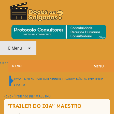
O Cinema? Uma Paixão!!
DOCES OU SALGADAS?
Menu
MENU
NEWS
ESTREIAS
PASSATEMPO ANTESTREIA DE ‘FINNICK: CRIATURAS MÁGICAS’ PARA LISBOA
E PORTO
PASSATEMPOS
»
“Trailer do Dia” MAESTRO
HOME
HOME CINEMA
“TRAILER DO DIA” MAESTRO
NOTA PESSOAL