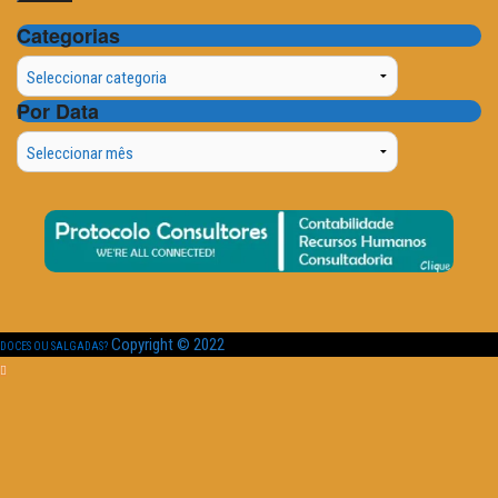
Categorias
Categorias
Por Data
Por
Data
Copyright © 2022
DOCES OU SALGADAS?