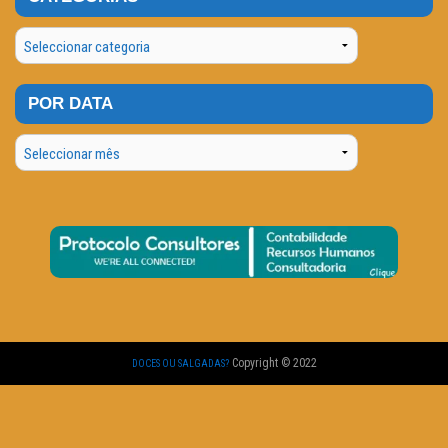
Categorias
POR DATA
Por
Data
Copyright © 2022
DOCES OU SALGADAS?