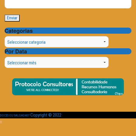
Categorias
Categorias
Por Data
Por
Data
Copyright © 2022
DOCES OU SALGADAS?