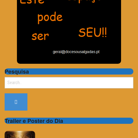
Pesquisa
Search
for:
Trailer e Poster do Dia