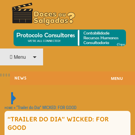
O Cinema? Uma Paixão!!
DOCES OU SALGADAS?
Menu
MENU
NEWS
ESTREIAS
PASSATEMPOS
»
“Trailer do Dia” WICKED: FOR GOOD
HOME
“TRAILER DO DIA” WICKED: FOR
HOME CINEMA
GOOD
NOTA PESSOAL