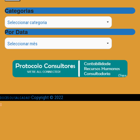
Categorias
Categorias
Por Data
Por
Data
Copyright © 2022
DOCES OU SALGADAS?