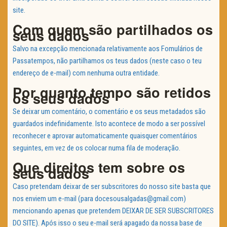
site.
Com quem são partilhados os
seus dados
Salvo na excepção mencionada relativamente aos Fomulários de
Passatempos, não partilhamos os teus dados (neste caso o teu
endereço de e-mail) com nenhuma outra entidade.
Por quanto tempo são retidos
os seus dados
Se deixar um comentário, o comentário e os seus metadados são
guardados indefinidamente. Isto acontece de modo a ser possível
reconhecer e aprovar automaticamente quaisquer comentários
seguintes, em vez de os colocar numa fila de moderação.
Que direitos tem sobre os
seus dados
Caso pretendam deixar de ser subscritores do nosso site basta que
nos enviem um e-mail (para docesousalgadas@gmail.com)
mencionando apenas que pretendem DEIXAR DE SER SUBSCRITORES
DO SITE). Após isso o seu e-mail será apagado da nossa base de