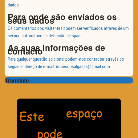
dados.
Para onde são enviados os
seus dados
Os comentários dos visitantes podem ser verificados através de um
serviço automático de detecção de spam.
As suas informações de
contacto
Para qualquer questão adicional podem-nos contactar através do
seguin endereço de e-mail: docesousalgadas@gmail.com
Translate: