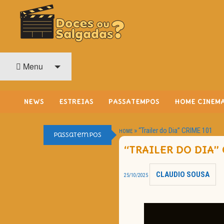
O Cinema? Uma Paixão!!
DOCES OU SALGADAS?
Menu
NEWS
ESTREIAS
PASSATEMPOS
HOME CINEM
»
“Trailer do Dia” CRIME 101
HOME
Passatempos
“TRAILER DO DIA” 
CLAUDIO SOUSA
25/10/2025