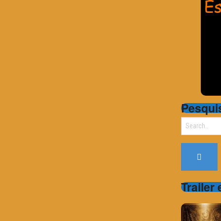
Pesqui
Search
for:
Trailer