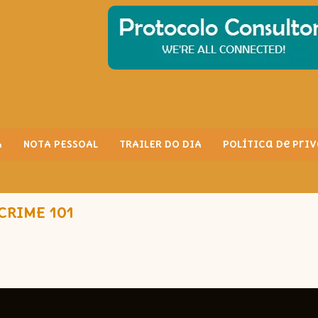
A
NOTA PESSOAL
TRAILER DO DIA
Política de Pri
CRIME 101