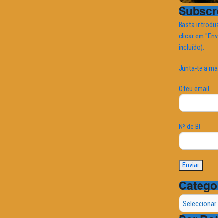
Subscre
Basta introduz
clicar em "Env
incluído).
Junta-te a ma
O teu email
Nº de BI
Catego
Categorias