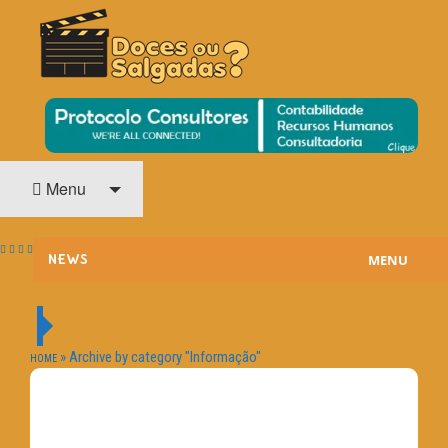
O Cinema? Uma Paixão!!
DOCES OU SALGADAS?
Menu
MENU
NEWS
ESTREIAS
PASSATEMPOS
»
Archive by category "Informação"
HOME
HOME CINEMA
NOTA PESSOAL