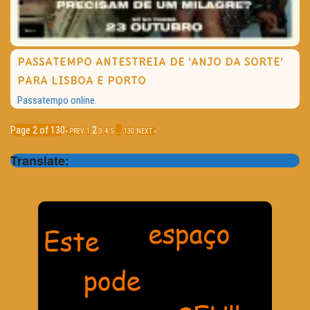
PASSATEMPO ANTESTREIA DE ‘ANJO DA SORTE’
PARA LISBOA E PORTO
Passatempo online.
Page 2 of 130
2
…
« PREV
1
3
4
5
130
NEXT »
Translate: