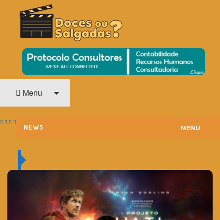
O Cinema? Uma Paixão!!
DOCES OU SALGADAS?
Menu
MENU
NEWS
ESTREIAS
PASSATEMPOS
HOME CINEMA
NOTA PESSOAL