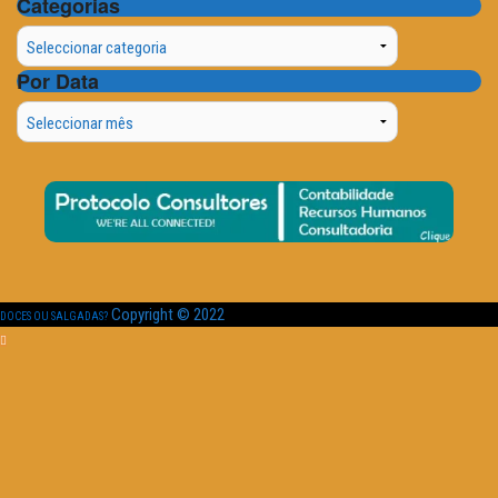
Categorias
Categorias
Por Data
Por
Data
Copyright © 2022
DOCES OU SALGADAS?