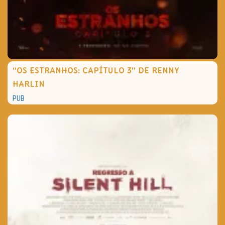
“OS ESTRANHOS: CAPÍTULO 3” DE RENNY
HARLIN
PUB