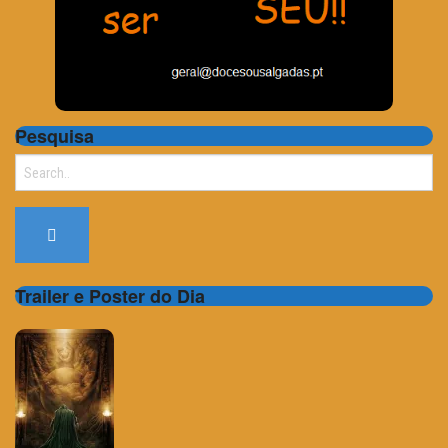
Pesquisa
Search
for:
Trailer e Poster do Dia