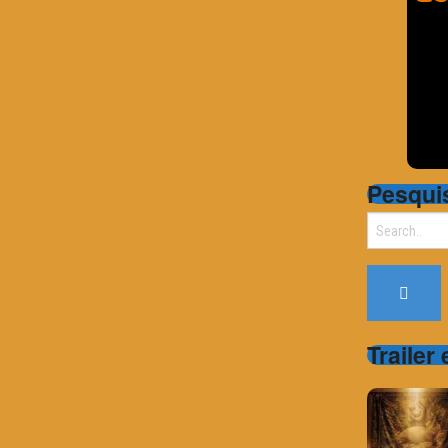
Pesqui
Search
for:
Trailer