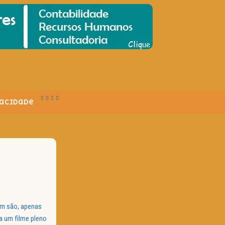
vacidade
em são, apenas
a um filme pleno