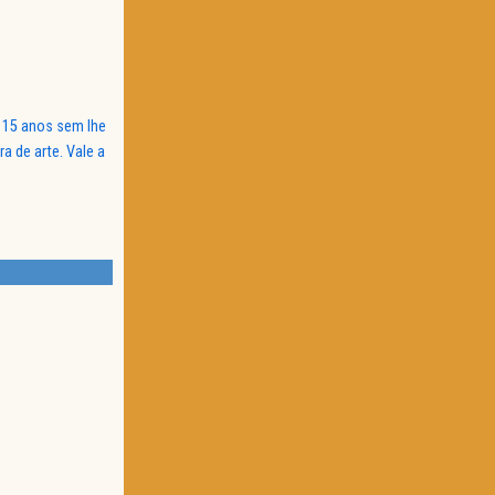
 15 anos sem lhe
a de arte. Vale a