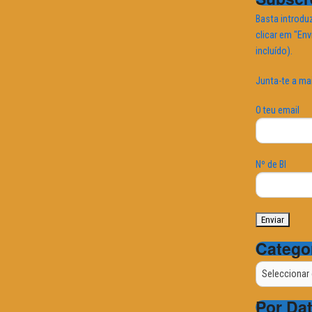
Basta introduz
clicar em "Env
incluído).
Junta-te a ma
O teu email
Nº de BI
Catego
Categorias
Por Da