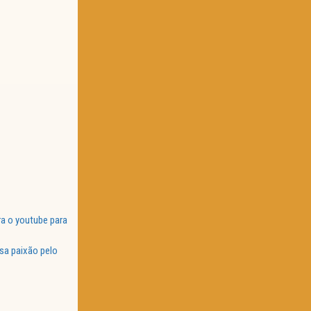
a o youtube para
sa paixão pelo