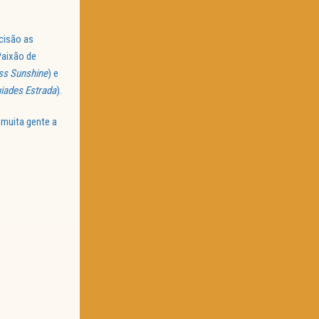
cisão as
Paixão de
iss Sunshine
) e
uiades Estrada
).
 muita gente a