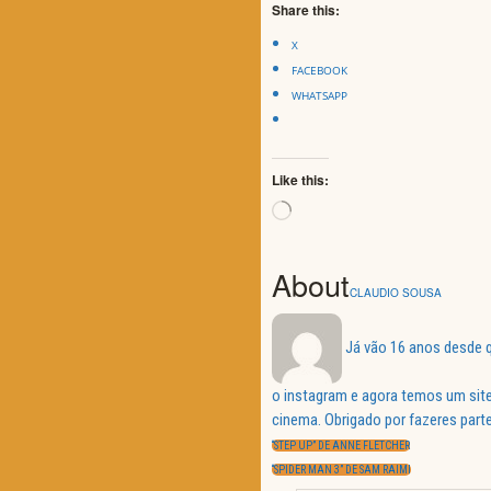
Share this:
X
FACEBOOK
WHATSAPP
Like this:
Loading…
About
CLAUDIO SOUSA
Já vão 16 anos desde q
o instagram e agora temos um site
Navegação
cinema. Obrigado por fazeres parte
de
PREVIOUS
artigos
“STEP UP” DE ANNE FLETCHER
POST:
NEXT
“SPIDER MAN 3” DE SAM RAIMI
POST: