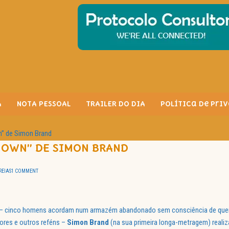
A
NOTA PESSOAL
TRAILER DO DIA
Política de Pri
” de Simon Brand
OWN” DE SIMON BRAND
REIAS
1 COMMENT
al – cinco homens acordam num armazém abandonado sem consciência de qu
ores e outros reféns –
Simon Brand
(na sua primeira longa-metragem) realiz