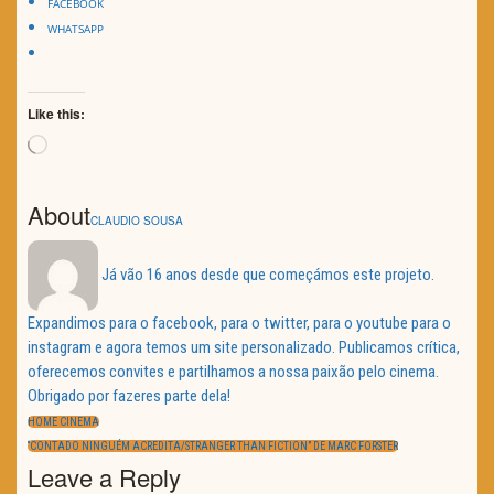
FACEBOOK
WHATSAPP
Like this:
Loading…
About
CLAUDIO SOUSA
Já vão 16 anos desde que começámos este projeto.
Expandimos para o facebook, para o twitter, para o youtube para o
instagram e agora temos um site personalizado. Publicamos crítica,
oferecemos convites e partilhamos a nossa paixão pelo cinema.
Obrigado por fazeres parte dela!
Navegação
de
PREVIOUS
HOME CINEMA
artigos
POST:
NEXT
“CONTADO NINGUÉM ACREDITA/STRANGER THAN FICTION” DE MARC FORSTER
POST:
Leave a Reply