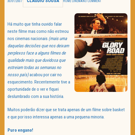
CLAUDIO SOUSA
30/01/2007
HOME CINEMA
NO COMMENT
TRAILER DO DIA
Política de Privacidade
Há muito que tinha ouvido falar
neste filme mas como não estreou
nos cinemas nacionais
(mais uma
daquelas decisões que nos deixam
perplexos face a alguns filmes de
qualidade mais que duvidosa que
estreiam todas as semanas no
nosso país)
acabou por cair no
esquecimento. Recentemente tive a
oportunidade de o ver e fiquei
deslumbrado com a sua história.
Muitos poderão dizer que se trata apenas de um filme sobre basket
e que por isso interessa apenas a uma pequena minoria.
Puro engano!