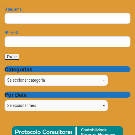
O teu email
Nº de BI
Categorias
Categorias
Por Data
Por
Data