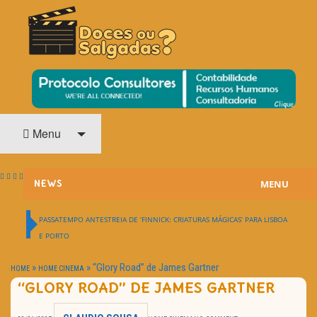
O Cinema? Uma Paixão!!
DOCES OU SALGADAS?
Menu
MENU
NEWS
ESTREIAS
PASSATEMPO ANTESTREIA DE ‘FINNICK: CRIATURAS MÁGICAS’ PARA LISBOA
E PORTO
PASSATEMPOS
»
»
“Glory Road” de James Gartner
HOME
HOME CINEMA
HOME CINEMA
“GLORY ROAD” DE JAMES GARTNER
NOTA PESSOAL