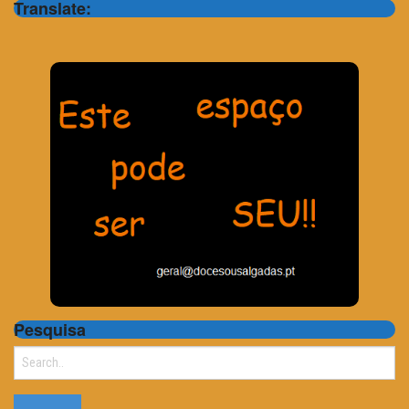
Translate:
Pesquisa
Search
for: