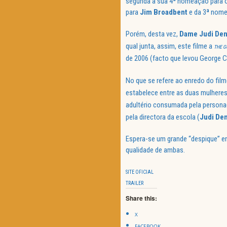
segunda a sua 4ª nomeação para o
para
Jim
Broadbent
e da 3ª nom
Porém, desta vez,
Dame
Judi
De
qual junta, assim, este filme a
THE 
de 2006 (facto que levou George C
No que se refere ao enredo do fil
estabelece entre as duas mulhere
adultério consumada pela person
pela directora da escola (
Judi
De
Espera-se um grande “despique” ent
qualidade de ambas.
SITE OFICIAL
TRAILER
Share this:
X
FACEBOOK