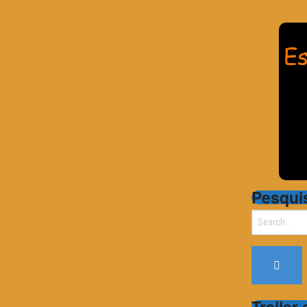
Pesqui
Search
for:
Trailer