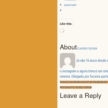
WHATSAPP
Like this:
Loading…
About
CLAUDIO SOUSA
Já vão 16 anos desde q
o instagram e agora temos um site
Navegação
cinema. Obrigado por fazeres parte
de
PREVIOUS
artigos
“À NOITE, NO MUSEU/NIGHT AT THE MUSEUM”
POST:
NEXT
“APOCALYPTO” DE MEL GIBSON
POST:
Leave a Reply