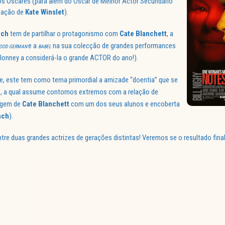
s Óscares (para além do Óscar de Melhor Actor Secundário
eação de
Kate
Winslet
).
nch
tem de partilhar o protagonismo com
Cate
Blanchett
, a
e a
na sua colecção de grandes performances
GOOD GERMAN
BABEL
lonney a considerá-la o grande ACTOR do ano!).
me, este tem como tema primordial a amizade “doentia” que se
s, a qual assume contornos extremos com a relação de
agem de
Cate
Blanchett
com um dos seus alunos e encoberta
nch
).
re duas grandes actrizes de gerações distintas! Veremos se o resultado final