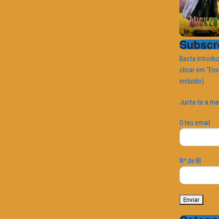
Subscre
Basta introduz
clicar em "Env
incluído).
Junta-te a ma
O teu email
Nº de BI