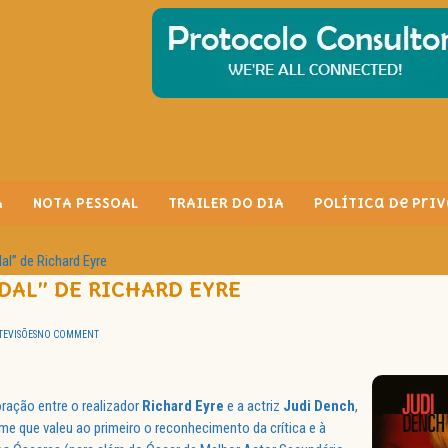
A
NOTA PESSOAL
TRAILER DO DIA
Política de Pri
al” de Richard Eyre
DAL” DE RICHARD EYRE
EVISÕES
NO COMMENT
ração entre o realizador
Richard
Eyre
e a actriz
Judi
Dench
,
me que valeu ao primeiro o reconhecimento da crítica e à