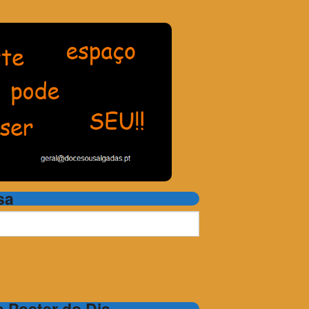
sa
 e Poster do Dia