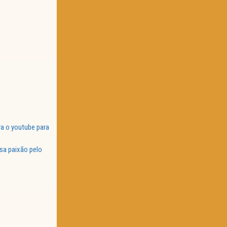
a o youtube para
sa paixão pelo