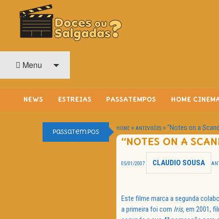
O Cinema? Uma Paixão!!
DOCES OU SALGADAS?
Menu
NEWS
ESTREIAS
PASSATEMPOS
HOME CINEM
»
»
“Notes on a Scand
HOME
ANTEVISÕES
Passatempos
“NOTES ON A SCAN
CLAUDIO SOUSA
05/01/2007
ANT
Este filme marca a segunda colabo
a primeira foi com
Iris,
em 2001, fil