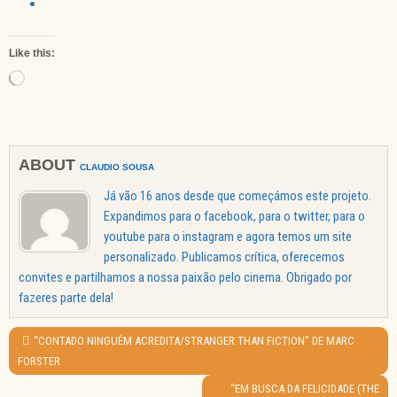
Like this:
Loading…
ABOUT
CLAUDIO SOUSA
Já vão 16 anos desde que começámos este projeto.
Expandimos para o facebook, para o twitter, para o
youtube para o instagram e agora temos um site
personalizado. Publicamos crítica, oferecemos
convites e partilhamos a nossa paixão pelo cinema. Obrigado por
fazeres parte dela!
Navegação
de
PREVIOUS
“CONTADO NINGUÉM ACREDITA/STRANGER THAN FICTION” DE MARC
artigos
POST:
FORSTER
NEXT
“EM BUSCA DA FELICIDADE (THE