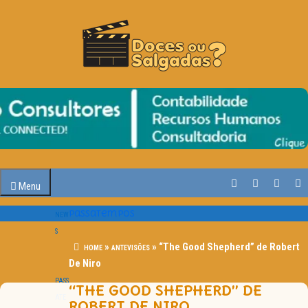
O Cinema? Uma Paixão!!
DOCES OU SALGADAS?
Menu
Passatempos
NEW
S
»
»
“The Good Shepherd” de Robert
ESTR
HOME
ANTEVISÕES
De Niro
EIAS
PASS
“THE GOOD SHEPHERD” DE
ATE
ROBERT DE NIRO