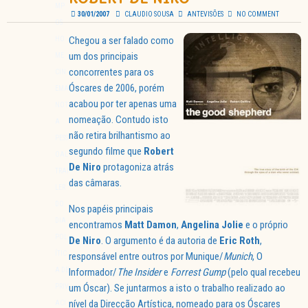
MP
30/01/2007
CLAUDIO SOUSA
ANTEVISÕES
NO COMMENT
OS
Chegou a ser falado como
HO
um dos principais
ME
concorrentes para os
CIN
Óscares de 2006, porém
EMA
acabou por ter apenas uma
NOT
nomeação. Contudo isto
A
não retira brilhantismo ao
PESS
segundo filme que
Robert
OAL
De Niro
protagoniza atrás
TRAI
das câmaras.
LER
DO
Nos papéis principais
DIA
encontramos
Matt Damon
,
Angelina Jolie
e o próprio
POL
De Niro
. O argumento é da autoria de
Eric Roth
,
ÍTIC
responsável entre outros por Munique/
Munich
, O
A DE
Informador/
The Insider
e
Forrest Gump
(pelo qual recebeu
um Óscar). Se juntarmos a isto o trabalho realizado ao
PRIV
nível da Direcção Artística, nomeado para os Óscares
ACI