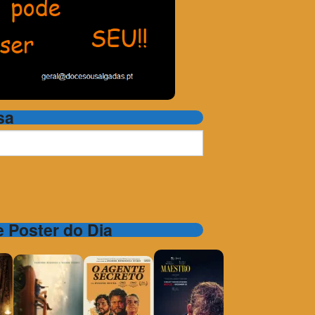
sa
 e Poster do Dia