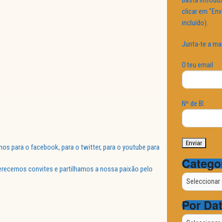
Basta introduz
clicar em "Env
incluído).
Junta-te a ma
O teu email
Nº de BI
 para o facebook, para o twitter, para o youtube para
Catego
ferecemos convites e partilhamos a nossa paixão pelo
Categorias
Por Da
Por