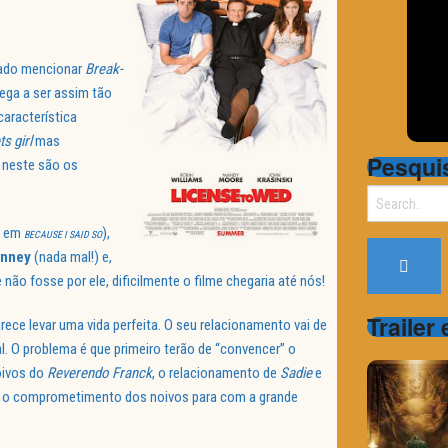
iado mencionar
Break-
ega a ser assim tão
característica
s girl
mas
Pesqui
 neste são os
Search
for:
e em
),
BECAUSE I SAID SO
onney
(nada mal!) e,
e não fosse por ele, dificilmente o filme chegaria até nós!
Trailer
ce levar uma vida perfeita. O seu relacionamento vai de
. O problema é que primeiro terão de “convencer” o
oivos do
Reverendo Franck
, o relacionamento de
Sadie
e
iar o comprometimento dos noivos para com a grande