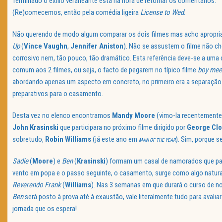
Terminado o exílio veraneante está na hora de retornar os comentários.
(Re)comecemos, então pela comédia ligeira
License to Wed
.
Não querendo de modo algum comparar os dois filmes mas acho apropr
Up
(
Vince Vaughn
,
Jennifer Aniston
). Não se assustem o filme não ch
corrosivo nem, tão pouco, tão dramático. Esta referência deve-se a uma 
comum aos 2 filmes, ou seja, o facto de pegarem no típico filme
boy meet
abordando apenas um aspecto em concreto, no primeiro era a separação
preparativos para o casamento.
Desta vez no elenco encontramos
Mandy Moore
(vimo-la recentement
John Krasinski
que participara no próximo filme dirigido por
George Cl
sobretudo,
Robin Williams
(já este ano em
). Sim, porque s
MAN OF THE YEAR
Sadie
(
Moore
) e
Ben
(
Krasinski
) formam um casal de namorados que pare
vento em popa e o passo seguinte, o casamento, surge como algo natural
Reverendo Frank
(
Williams
). Nas 3 semanas em que durará o curso de n
Ben
será posto à prova até à exaustão, vale literalmente tudo para aval
jornada que os espera!