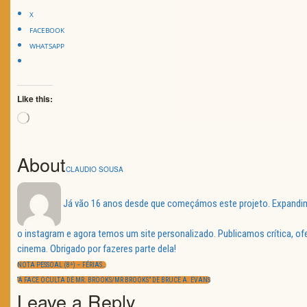
X
FACEBOOK
WHATSAPP
Like this:
Loading…
About
CLAUDIO SOUSA
Já vão 16 anos desde que começámos este projeto. Expandimos
o instagram e agora temos um site personalizado. Publicamos crítica, o
Navegação
cinema. Obrigado por fazeres parte dela!
de
PREVIOUS
artigos
NOTA PESSOAL (8ª) – FÉRIAS…
POST:
NEXT
“A FACE OCULTA DE MR. BROOKS/MR BROOKS” DE BRUCE A. EVANS
POST:
Leave a Reply