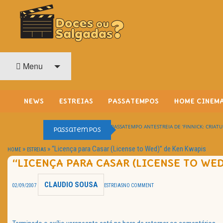
O Cinema? Uma Paixão!!
DOCES OU SALGADAS?
Menu
NEWS
ESTREIAS
PASSATEMPOS
HOME CINEM
PASSATEMPO ANTESTREIA DE ‘FINNICK: CRIATU
Passatempos
»
»
“Licença para Casar (License to Wed)” de Ken Kwapis
HOME
ESTREIAS
“LICENÇA PARA CASAR (LICENSE TO WED
CLAUDIO SOUSA
02/09/2007
ESTREIAS
NO COMMENT