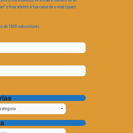
ires o teu endereço de e-mail e número de BI,
iar" e ficar atento à tua caixa de e-mail (spam
is de 1500 subscritores.
rias
ta