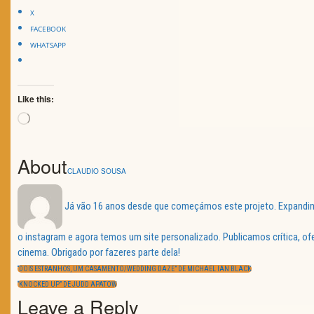
X
FACEBOOK
WHATSAPP
Like this:
Loading…
About
CLAUDIO SOUSA
Já vão 16 anos desde que começámos este projeto. Expandimos
o instagram e agora temos um site personalizado. Publicamos crítica, o
Navegação
cinema. Obrigado por fazeres parte dela!
de
PREVIOUS
artigos
“DOIS ESTRANHOS, UM CASAMENTO/WEDDING DAZE” DE MICHAEL IAN BLACK
POST:
NEXT
“KNOCKED UP” DE JUDD APATOW
POST:
Leave a Reply