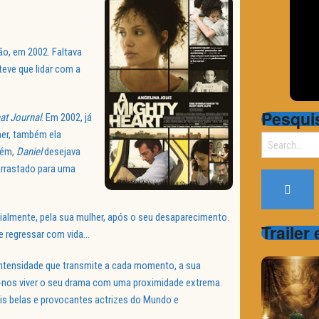
, em 2002. Faltava
teve que lidar com a
Pesqui
eat Journal
. Em 2002, já
her, também ela
Search
rém,
Daniel
desejava
for:
 arrastado para uma
cialmente, pela sua mulher, após o seu desaparecimento.
Trailer
e regressar com vida…
ntensidade que transmite a cada momento, a sua
z-nos viver o seu drama com uma proximidade extrema.
s belas e provocantes actrizes do Mundo e