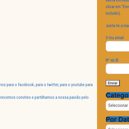
Basta introduz
clicar em "Env
incluído).
Junta-te a ma
O teu email
Nº de BI
 para o facebook, para o twitter, para o youtube para
Catego
ferecemos convites e partilhamos a nossa paixão pelo
Categorias
Por Da
Por