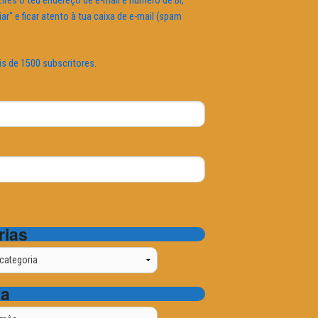
ires o teu endereço de e-mail e número de BI,
iar" e ficar atento à tua caixa de e-mail (spam
is de 1500 subscritores.
rias
ta