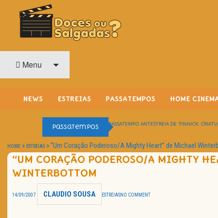
O Cinema? Uma Paixão!!
DOCES OU SALGADAS?
Menu
NEWS
ESTREIAS
PASSATEMPOS
HOME CINEM
PASSATEMPO ANTESTREIA DE ‘FINNICK: CRIATU
Passatempos
»
»
“Um Coração Poderoso/A Mighty Heart” de Michael Winte
HOME
ESTREIAS
“UM CORAÇÃO PODEROSO/A MIGHTY HE
WINTERBOTTOM
CLAUDIO SOUSA
14/09/2007
ESTREIAS
NO COMMENT