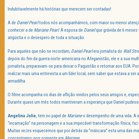
Indubitavelmente há histórias que merecem ser contadas!
A de
Daniel
Pearl
todos nós acompanhámos, com maior ou menor atenção
conhecer a de
Mariane Pearl
. A esposa de
Daniel
que grávida de 6 meses 
angústia e o desespero de toda a situação.
Para aqueles que não se recordam,
Daniel Pearl
era jornalista do
Wall Str
depois do fim da guerra norte-americana no Afeganistão, ele e a sua mul
jornalista, preparavam-se para deixar o Paquistão e retornar aos EUA. Po
realizar mais uma entrevista a um líder local, sem saber que estava a ser
armadilha.
O filme acompanha os dias de aflição vividos pelos seus amigos e, espe
Durante quase um mês todos mantiveram a esperança que Daniel pudess
Angelina Jolie
, tem no papel de
Mariane
o desempenho de uma vida. A i
“incarnação” na personagem e a sua impecável transformação física, fa
Muitas vezes esquecemos que por detrás da “máscara” esta uma das mai
concentramo-nos somente em
Mariane
.