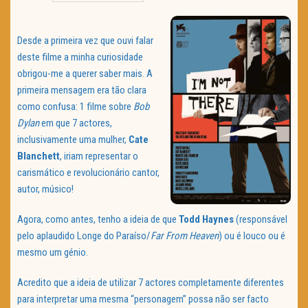
TRAILER DO DIA
Desde a primeira vez que ouvi falar
Política de Privacidade
deste filme a minha curiosidade
obrigou-me a querer saber mais. A
primeira mensagem era tão clara
como confusa: 1 filme sobre
Bob
Dylan
em que 7 actores,
inclusivamente uma mulher,
Cate
Blanchett
, iriam representar o
carismático e revolucionário cantor,
autor, músico!
Agora, como antes, tenho a ideia de que
Todd Haynes
(responsável
pelo aplaudido Longe do Paraíso/
Far From Heaven
) ou é louco ou é
mesmo um génio.
Acredito que a ideia de utilizar 7 actores completamente diferentes
para interpretar uma mesma “personagem” possa não ser facto