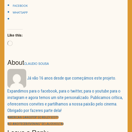
FACEBOOK
WHATSAPP
Like this:
Loading…
About
CLAUDIO SOUSA
Já vão 16 anos desde que começámos este projeto.
Expandimos para o facebook, para o twitter, para o youtube para o
instagram e agora temos um site personalizado. Publicamos crítica,
oferecemos convites e partilhamos a nossa paixão pelo cinema.
Obrigado por fazeres parte dela!
Navegação
de
PREVIOUS
“AMERICAN GANGSTER” DE RIDLEY SCOTT
artigos
POST:
NEXT
“AO ANOITECER/EVENING” DE LAJOS KOLTAI
POST: