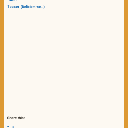
TRAILER
Teaser
(Deliciem-se…)
Share this:
X