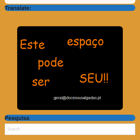
Translate:
Pesquisa
Search
for: