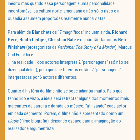
inédito mas quando essa personagem é uma personalidade
incontornável da cultura norte-americana e não só, o risco e a
ousadia assumem proporções realmente nunca vistas.
Para além de
Blanchett
os “7 magníficos” incluem ainda,
Richard
Gere
,
Heath Ledger
,
Christian Bale
e os não tão famosos
Ben
Whishaw
(protagonista de
Perfume: The Story of a Murder
), Marcus
Carl Franklin e …
… na realidade 1 dos actores interpreta 2 “personagens” (só não sei
dizer qual deles), pelo que que teremos então, 7 “personagens”
interpretadas por 6 actores diferentes.
Quanto à história do filme não se pode adiantar muito. Pelo que
tenho lido e visto, a ideia será retractar alguns dos momentos mais
marcantes da carreira e da vida do músico, “utilizando” cada actor
em cada segmento. Porém, o filme não é apresentado como um
biopic
(filme biografia), deixando espaço para a imaginação do
realizador e argumentista.