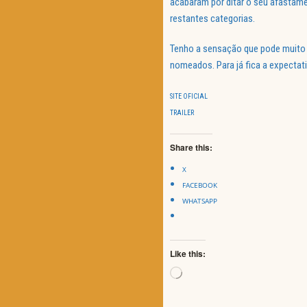
acabaram por ditar o seu afastame
restantes categorias.
Tenho a sensação que pode muito 
nomeados. Para já fica a expectativ
SITE OFICIAL
TRAILER
Share this:
X
FACEBOOK
WHATSAPP
Like this:
Loading…