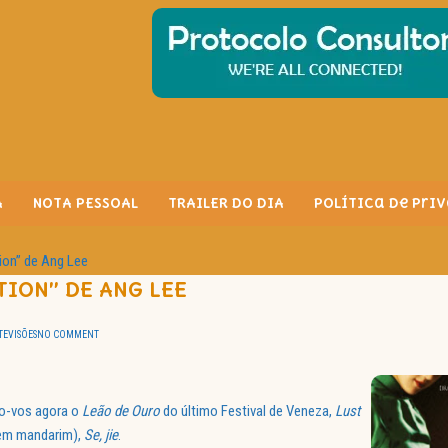
A
NOTA PESSOAL
TRAILER DO DIA
Política de Pri
tion” de Ang Lee
UTION” DE ANG LEE
EVISÕES
NO COMMENT
to-vos agora o
Leão de Ouro
do último Festival de Veneza,
Lust
 (em mandarim),
Se, jie
.