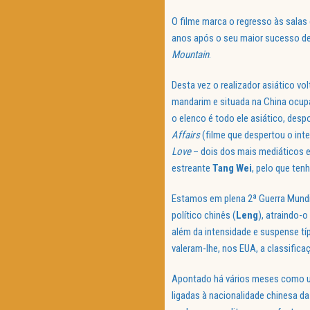
O filme marca o regresso às salas
anos após o seu maior sucesso de 
Mountain
.
Desta vez o realizador asiático v
mandarim e situada na China ocupa
o elenco é todo ele asiático, des
Affairs
(filme que despertou o int
Love
– dois dos mais mediáticos e 
estreante
Tang
Wei
, pelo que te
Estamos em plena 2ª Guerra Mundi
político chinês (
Leng
), atraindo-
além da intensidade e suspense típ
valeram-lhe, nos EUA, a classifica
Apontado há vários meses como u
ligadas à nacionalidade chinesa d