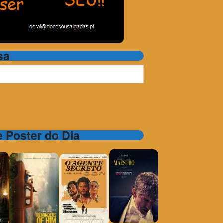
sa
 e Poster do Dia