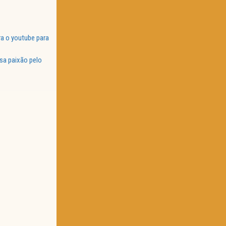
a o youtube para
sa paixão pelo