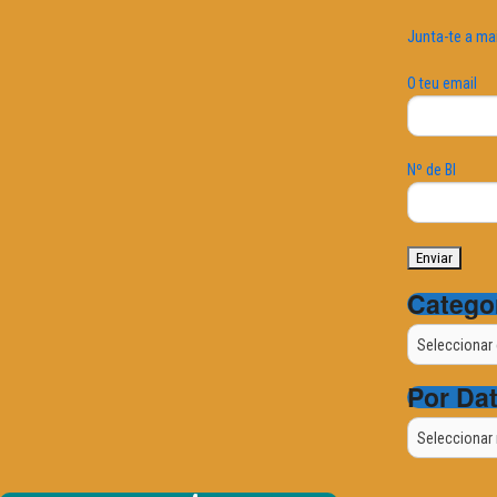
Junta-te a ma
O teu email
Nº de BI
Catego
Categorias
Por Da
Por
Data