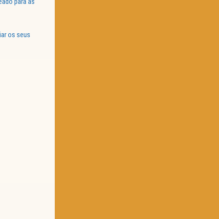
eado para as
iar os seus