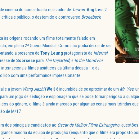
 de cinema do conceituado realizador de
Taiwan
,
Ang
Lee
, 2
crítica e público, o destemido e controverso
Brokeback
olta às origens rodando um filme totalmente falado em
da, em plena 2ª Guerra Mundial. Como não podia deixar de ser
pontando a presença de
Tony Leung
protagonista de
Infernal
eresse de
Scorsese
para
The Departed
) e
In the Mood For
internacionais filmes asiáticos da última década – e da
nho lido com uma performance impressionante.
al e a jovem
Wang Jiazhi
(
Wei
) é incumbida de se aproximar de um
Mr. Yee
, u
o para um jogo de sedução e espionagem que se pode tornar perigoso a qualq
icos do género, o filme é ainda marcado por algumas cenas mais tórridas que 
ção de M/17.
m dos principais candidatos ao
Oscar
de Melhor Filme Estrangeiro,
questões 
a grande maioria da equipa de produção (enquanto que o filme era proposto po