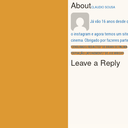
About
CLAUDIO SOUSA
Já vão 16 anos desde q
o instagram e agora temos um site
Navegação
cinema. Obrigado por fazeres parte
de
PREVIOUS
artigos
“CENSURADO/REDACTED” DE BRIAN DE PALMA
POST:
NEXT
“EXPIAÇÃO (ATONEMENT)” DE JOE WRIGHT
POST:
Leave a Reply