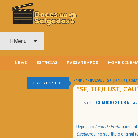
O Cinema? Uma Paixão!!
DOCES OU SALGADAS?
Menu
NEWS
ESTREIAS
PASSATEMPOS
HOME CINEM
»
»
“Se, jie/Lust, Cau
HOME
ANTEVISÕES
Passatempos
“SE, JIE/LUST, CA
CLAUDIO SOUSA
17/01/2008
ANT
Depois do
Leão de Prata
, apresen
Caution
ou, no seu título original