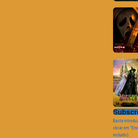
Subscre
Basta introduz
clicar em "Env
incluído).