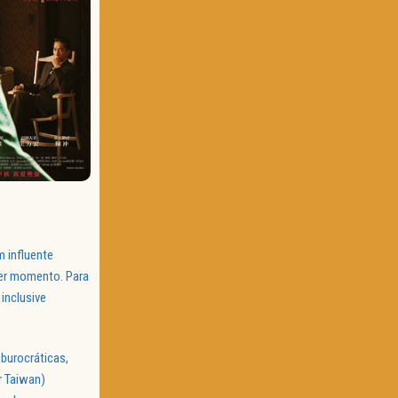
m influente
uer momento. Para
inclusive
burocráticas,
r Taiwan)