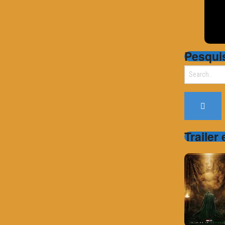
Pesqui
Search
for:
Trailer