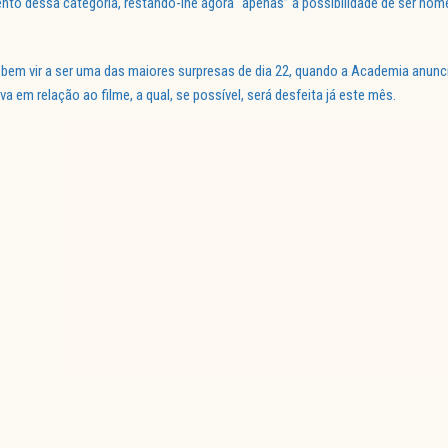
nto dessa categoria, restando-lhe agora “apenas” a possibilidade de ser nom
bem vir a ser uma das maiores surpresas de dia 22, quando a Academia anunc
a em relação ao filme, a qual, se possível, será desfeita já este mês.