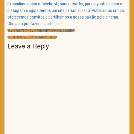
Expandimos para o facebook, para o twitter, para o youtube para o
instagram e agora temos um site personalizado. Publicamos crítica,
oferecemos convites e partilhamos a nossa paixão pelo cinema.
Obrigado por fazeres parte dela!
Navegação
de
PREVIOUS
“O VISITANTE (THE VISITOR)” DE THOMAS MCCARTHY
artigos
POST:
NEXT
“SE EU FOSSE VOCÊ 2” DE DANIEL FILHO
POST:
Leave a Reply