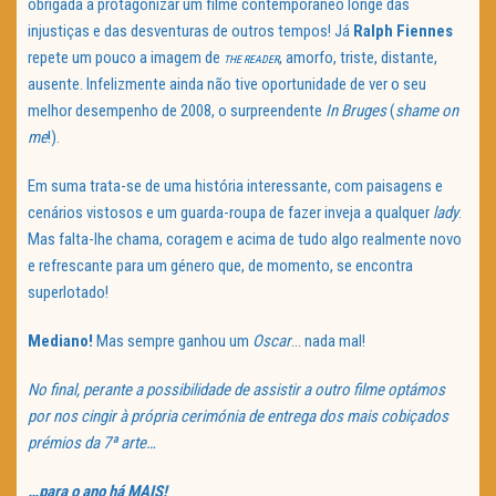
obrigada a protagonizar um filme contemporâneo longe das
injustiças e das desventuras de outros tempos! Já
Ralph Fiennes
repete um pouco a imagem de
, amorfo, triste, distante,
THE READER
ausente. Infelizmente ainda não tive oportunidade de ver o seu
melhor desempenho de 2008, o surpreendente
In Bruges
(
shame on
me
!).
Em suma trata-se de uma história interessante, com paisagens e
cenários vistosos e um guarda-roupa de fazer inveja a qualquer
lady
.
Mas falta-lhe chama, coragem e acima de tudo algo realmente novo
e refrescante para um género que, de momento, se encontra
superlotado!
Mediano!
Mas sempre ganhou um
Oscar
… nada mal!
No final, perante a possibilidade de assistir a outro filme optámos
por nos cingir à própria cerimónia de entrega dos mais cobiçados
prémios da 7ª arte…
…para o ano há MAIS!