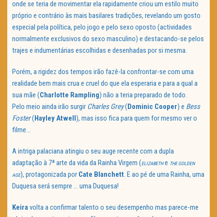
onde se teria de movimentar ela rapidamente criou um estilo muito
próprio e contrário às mais basilares tradições, revelando um gosto
especial pela política, pelo jogo e pelo sexo oposto (actividades
normalmente exclusivos do sexo masculino) e destacando-se pelos
trajes e indumentárias escolhidas e desenhadas por si mesma.
Porém, a rigidez dos tempos irão fazê-la confrontar-se com uma
realidade bem mais crua e cruel do que ela esperaria e para a qual a
sua mãe (
Charlotte Rampling
) não a teria preparado de todo.
Pelo meio ainda irão surgir
Charles Grey
(
Dominic Cooper
) e
Bess
Foster
(
Hayley Atwell
), mas isso fica para quem for mesmo ver o
filme…
A intriga palaciana atingiu o seu auge recente com a dupla
adaptação à 7ª arte da vida da Rainha Virgem (
e
ELIZABETH
THE GOLDEN
), protagonizada por
Cate Blanchett
. E ao pé de uma Rainha, uma
AGE
Duquesa será sempre … uma Duquesa!
Keira
volta a confirmar talento o seu desempenho mas parece-me