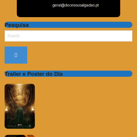
Pesquisa
Search
for:
Trailer e Poster do Dia