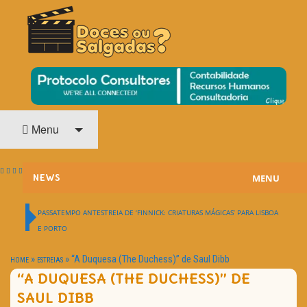
O Cinema? Uma Paixão!!
DOCES OU SALGADAS?
Menu
MENU
NEWS
ESTREIAS
PASSATEMPO ANTESTREIA DE ‘FINNICK: CRIATURAS MÁGICAS’ PARA LISBOA
E PORTO
PASSATEMPOS
»
»
“A Duquesa (The Duchess)” de Saul Dibb
HOME
ESTREIAS
HOME CINEMA
“A DUQUESA (THE DUCHESS)” DE
SAUL DIBB
NOTA PESSOAL