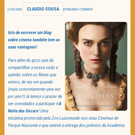
CLAUDIO SOUSA
TRAILER DO DIA
27/02/2009
ESTREIAS
NO COMMENT
Política de Privacidade
Isto de escrever um blog
sobre cinema também tem as
suas vantagens!
Para além do gozo que dá
compartilhar a nossa visão e
opinião sobre os filmes que
vemos, de vez em quando
(mais concretamente uma vez
por ano!!) lá temos o prazer de
ser convidados a participar n’
A
Noite dos Oscars
! Uma
iniciativa promovida pela Zon Lusomundo nos seus Cinemas do
Parque Nascente e que antevê a entrega dos prémios da Academia.