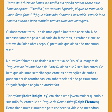
Cerca de 1 dúzia de filmes à escolha e a opção recaiu sobre este
filme de época. “Escolha”, em sentido figurado, já que se tratava do
único filme (das 21h) que ainda não tínhamos assistido. Isto de ir ao
cinema a toda a hora também tem as suas desvantagens!
Curiosamente tratou-se de uma opção bastante acertada! Não
necessariamente pela qualidade do filme mas, a verdade é que se
tratava da única obra (depois) premiada que ainda não tínhamos
visto!
No
trailer
tínhamos assistido à tentativa de “colar” a imagem da
Duquesa de Devonshire
à da
Lady Di
, ainda que 2 séculos antes. Se
bem que algumas semelhanças entre as convicções de ambas
possam ser descortinadas, em substancia tal não passou duma
forçada/forjada acção de
marketing
.
Georgiana
(
Keira Knightley
) era ainda uma jovem mulher quando a
sua mão foi entregue ao
Duque de Devonshire
(
Ralph Fiennes
).
Demasiado nova e inocente para conhecer a vida e os meandros