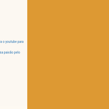
a o youtube para
sa paixão pelo