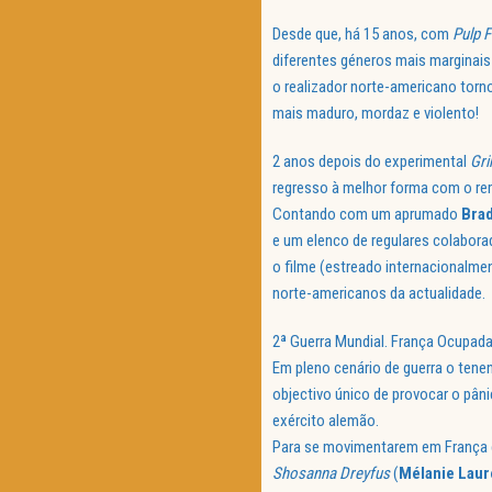
Desde que, há 15 anos, com
Pulp F
diferentes géneros mais marginais
o realizador norte-americano tor
mais maduro, mordaz e violento!
2 anos depois do experimental
Gr
regresso à melhor forma com o rem
Contando com um aprumado
Brad
e um elenco de regulares colabor
o filme (estreado internacionalme
norte-americanos da actualidade.
2ª Guerra Mundial. França Ocupada
Em pleno cenário de guerra o ten
objectivo único de provocar o pân
exército alemão.
Para se movimentarem em França el
Shosanna Dreyfus
(
Mélanie Laur