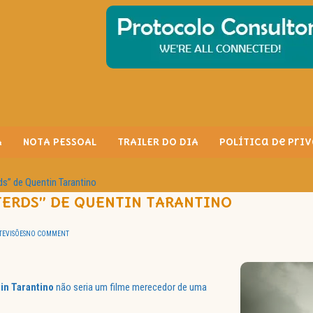
A
NOTA PESSOAL
TRAILER DO DIA
Política de Pri
ds” de Quentin Tarantino
TERDS” DE QUENTIN TARANTINO
EVISÕES
NO COMMENT
in Tarantino
não seria um filme merecedor de uma