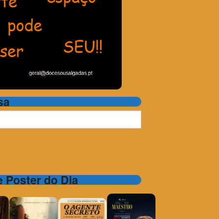
sa
 e Poster do Dia