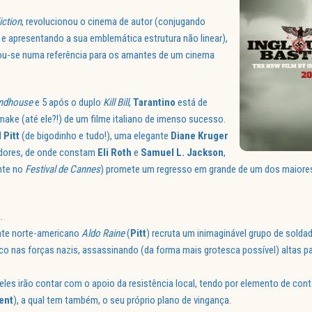
iction
, revolucionou o cinema de autor (conjugando
 e apresentando a sua emblemática estrutura não linear),
nou-se numa referência para os amantes de um cinema
indhouse
e 5 após o duplo
Kill Bill
,
Tarantino
está de
ake (até ele?!) de um filme italiano de imenso sucesso.
 Pitt
(de bigodinho e tudo!), uma elegante
Diane Kruger
adores, de onde constam
Eli Roth
e
Samuel L. Jackson
,
nte no
Festival de Cannes
) promete um regresso em grande de um dos maiore
.
ente norte-americano
Aldo Raine
(
Pitt
) recruta um inimaginável grupo de sold
ico nas forças nazis, assassinando (da forma mais grotesca possível) altas p
es irão contar com o apoio da resistência local, tendo por elemento de con
ent
), a qual tem também, o seu próprio plano de vingança.