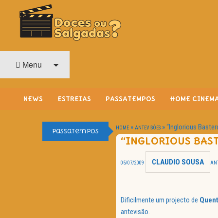
O Cinema? Uma Paixão!!
DOCES OU SALGADAS?
Menu
NEWS
ESTREIAS
PASSATEMPOS
HOME CINEM
»
»
“Inglorious Baster
HOME
ANTEVISÕES
Passatempos
“INGLORIOUS BAS
CLAUDIO SOUSA
05/07/2009
ANT
Dificilmente um projecto de
Quent
antevisão.