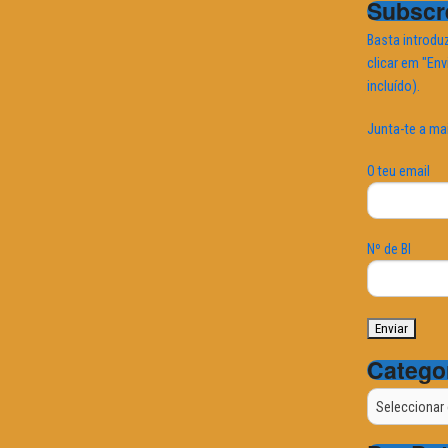
Subscre
Basta introduz
clicar em "Env
incluído).
Junta-te a ma
O teu email
Nº de BI
Catego
Categorias