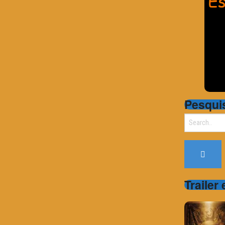
Pesqui
Search
for:
Trailer