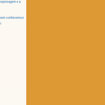
 espionagem e a
 Se bem conhecemos
o.