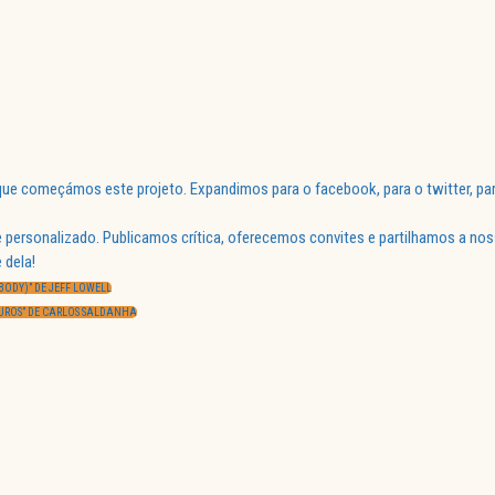
ue começámos este projeto. Expandimos para o facebook, para o twitter, par
 personalizado. Publicamos crítica, oferecemos convites e partilhamos a nos
 dela!
ODY)” DE JEFF LOWELL
AUROS” DE CARLOS SALDANHA