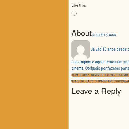
Like this:
Loading…
About
CLAUDIO SOUSA
Já vão 16 anos desde q
o instagram e agora temos um site
Navegação
cinema. Obrigado por fazeres parte
de
PREVIOUS
artigos
“COM OUTRA?… NEM MORTA (OVER HER DEAD B
POST:
NEXT
“IDADE DO GELO 3: O DESPERTAR DOS DINOSS
POST:
Leave a Reply