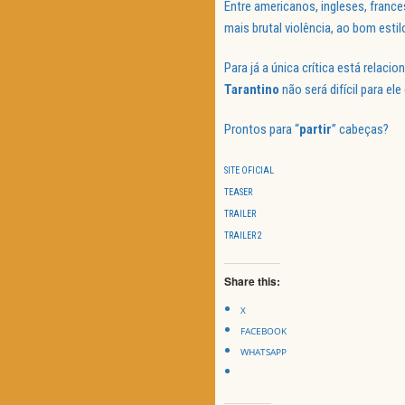
Entre americanos, ingleses, franc
mais brutal violência, ao bom estil
Para já a única crítica está relac
Tarantino
não será difícil para e
Prontos para “
partir
” cabeças?
SITE OFICIAL
TEASER
TRAILER
TRAILER 2
Share this:
X
FACEBOOK
WHATSAPP