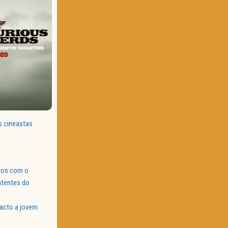
s cineastas
ados com o
atentes do
tacto a jovem