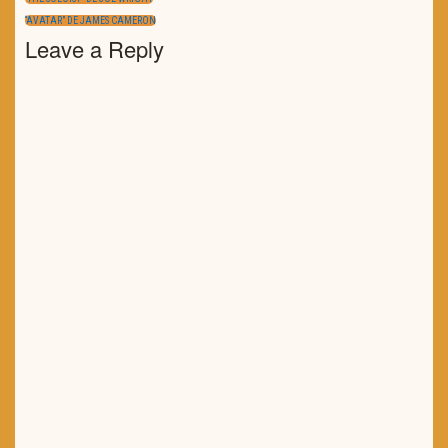
de
artigos
POST:
NEXT
“AVATAR” DE JAMES CAMERON
POST:
Leave a Reply