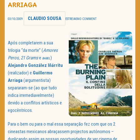
ARRIAGA
TRAILER DO DIA
CLAUDIO SOUSA
03/10/2009
ESTREIAS
NO COMMENT
Política de Privacidade
Após completarem a sua
trilogia “da morte” (
Amores
Peros, 21 Grams
e
)
BABEL
Alejandro
González Iñárritu
(realizador) e
Guillermo
Arriaga
(argumentista)
separaram-se (ao que tudo
indica irremediavelmente)
devido a conflitos artísticos e
egocêntricos.
Para o bem ou para o mal essa separação fez com que os 2
cineastas mexicanos abraçassem projectos autónomos –
duplicando assim as nossas oportunidades de ver cinema de