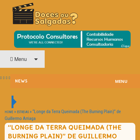
O Cinema? Uma Paixão!!
DOCES OU SALGADAS?
Menu
MENU
NEWS
ESTREIAS
PASSATEMPOS
»
»
“Longe da Terra Queimada (The Burning Plain)” de
HOME
ESTREIAS
Guillermo Arriaga
HOME CINEMA
“LONGE DA TERRA QUEIMADA (THE
BURNING PLAIN)” DE GUILLERMO
NOTA PESSOAL