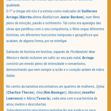
qualidade.
O 1º a chegar até nós é a estreia como realizador de
Guillermo
Arriaga
(
Iñárritu
ultima
Biutiful
com
Javier Bardem
), num filme
pleno de emoção, paixão e sofrimento. Tal como era apanágio das
obras que partilhou com o seu compatriota, o filme segue diferentes
histórias, em diferentes horizontes temporais e geográficos que
acabam, de alguma forma, por se interligar.
Saltando de história em história, viajando de
Portland
até
New
Mexico
e dando inclusive um salto ao seu país natal,
Arriaga
constrói um enredo pleno de intensidade e romantismo,
demonstrando que nem sempre a razão e o coração andam de mãos
dadas.
No centro da narrativa encontramos um quarteto de mulheres,
Sylvia
(
Charlize Theron
),
Gina
(
Kim Basinger
),
Mariana
(
Jennifer
Lawrence
) e
Maria
(
Tessa Ia
), cada uma com a sua história de
amor, medos e descobertas.
Sylvia
demonstra uma imensa perturbação que explica os seus