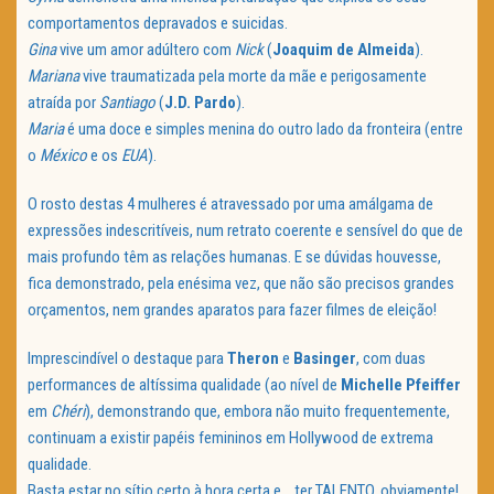
comportamentos depravados e suicidas.
Gina
vive um amor adúltero com
Nick
(
Joaquim de Almeida
).
Mariana
vive traumatizada pela morte da mãe e perigosamente
atraída por
Santiago
(
J.D. Pardo
).
Maria
é uma doce e simples menina do outro lado da fronteira (entre
o
México
e os
EUA
).
O rosto destas 4 mulheres é atravessado por uma amálgama de
expressões indescritíveis, num retrato coerente e sensível do que de
mais profundo têm as relações humanas. E se dúvidas houvesse,
fica demonstrado, pela enésima vez, que não são precisos grandes
orçamentos, nem grandes aparatos para fazer filmes de eleição!
Imprescindível o destaque para
Theron
e
Basinger
, com duas
performances de altíssima qualidade (ao nível de
Michelle Pfeiffer
em
Chéri
), demonstrando que, embora não muito frequentemente,
continuam a existir papéis femininos em Hollywood de extrema
qualidade.
Basta estar no sítio certo à hora certa e… ter TALENTO, obviamente!