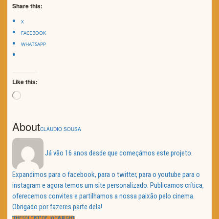
Share this:
X
FACEBOOK
WHATSAPP
Like this:
Loading…
About
CLAUDIO SOUSA
Já vão 16 anos desde que começámos este projeto.
Expandimos para o facebook, para o twitter, para o youtube para o
instagram e agora temos um site personalizado. Publicamos crítica,
oferecemos convites e partilhamos a nossa paixão pelo cinema.
Obrigado por fazeres parte dela!
Navegação
PREVIOUS
“THE SOLOIST” DE JOE WRIGHT