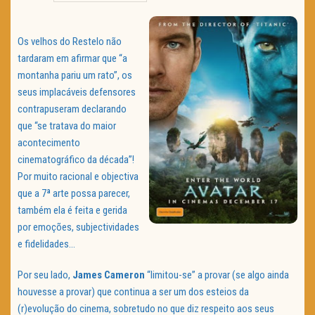
TRAILER DO DIA
Os velhos do Restelo não
Política de Privacidade
tardaram em afirmar que “a
montanha pariu um rato”, os
seus implacáveis defensores
contrapuseram declarando
que “se tratava do maior
acontecimento
cinematográfico da década”!
Por muito racional e objectiva
que a 7ª arte possa parecer,
também ela é feita e gerida
por emoções, subjectividades
e fidelidades…
Por seu lado,
James Cameron
“limitou-se” a provar (se algo ainda
houvesse a provar) que continua a ser um dos esteios da
(r)evolução do cinema, sobretudo no que diz respeito aos seus