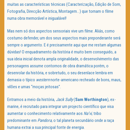
muitas as características técnicas (Caracterização, Edição de Som,
Fotografia, Direcção Artística, Montagem…) que tornam o filme
numa obra memorável e inigualável!
Mas nem só dos aspectos sensoriais vive um filme. Aliás, como
costumo defender, um dos seus aspectos mais preponderante será
sempre o argumento. E é precisamente aqui que me restam algumas
dúvidas! O enquadramento da história é muito bem conseguido, a
sua ideia inicial denota ampla originalidade, o desenvolvimento das
personagens assume contornos de obra dramática porém, o
desenrolar da história, e sobretudo, o seu desenlace lembra em
demasia o típico
western
norte-americano recheado de bons, maus,
vilões e umas “moças jeitosas”.
Entramos a meio da história,
Jack Sully
(
Sam Worthington
), ex-
marine, é recrutado para integrar um projecto científico que visa
aumentar o conhecimento relativamente aos
Na’vi
, tribo
predominante em
Pandora
, o tal planeta secundário onde a raça
humana extrai a sua principal fonte de energia.