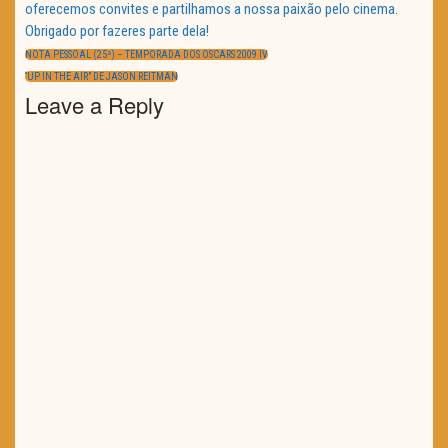
oferecemos convites e partilhamos a nossa paixão pelo cinema.
Obrigado por fazeres parte dela!
Navegação
de
PREVIOUS
NOTA PESSOAL (25ª) – TEMPORADA DOS OSCARS 2009 IV
artigos
POST:
NEXT
“UP IN THE AIR” DE JASON REITMAN
POST:
Leave a Reply