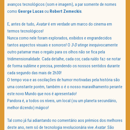
avanços tecnológicos (som e imagem), a par somente de nomes
como
George Lucas
ou
Robert
Zemeckis
.
E, antes de tudo,
Avatar
é em verdade um marco do cinema em
termos tecnológicos!
Nunca como nele foram explorados, exibidos e engrandecidos
tantos aspectos visuais e sonoros! O
3-D
atinge inequivocamente
outro patamar mas o regalo para os olhos não se fica pela
tridimensionalidade. Cada detalhe, cada cor, cada ruído faz-se notar
de forma sublime e precisa, prendendo os nossos sentidos durante
cada segundo das mais de 2h30!
O tempo voa e as oscilações de humor motivadas pela história são
uma constante porém, também o é o nosso maravilhamento perante
este novo Mundo que nos é apresentado!
Pandora é, a todos os níveis, um local (ou um planeta secundário,
melhor dizendo) mágico!
Tal como já fui adiantando no comentário aos prémios dos melhores
deste ano, nem só de tecnologia revolucionária vive
Avatar
. São