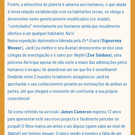
Porém, a atmosfera do planeta é adversa aos humanos, o que aliada
à tensa relação estabelecida com os habitantes locais, os obriga a
desenvolver seres geneticamente modificados (os
Avatar
),
“controlados” remotamente por humanos ainda que visualmente
idêntico a um qualquer habitante
Na’vi
.
Numa expedição diplomática liderada pela
Drª Grace
(
Sigourney
Weaver
),
Jack
(ou melhor o seu Avatar) desencontra-se dos seus
colegas de investigação e é salvo por
Neytiri
(
Zoe Saldana
), uma
princesa
Na’vi
que apesar de não nutrir a maior das admirações pelos
humanos é incapaz de abandonar um ser que lhe é semelhante!
Dividindo entre 2 mundos totalmente antagónicos
Jack
irá
aprofundar o seu conhecimento perante as motivações de ambas as
partes, até que chegará o momento de confrontar a sua própria
consciência!
Tal como referido na
James Cameron
esperou 12 anos
ANTEVISÃO
para apresentar este seu novo projecto e facilmente percebe-se
porquê! O filme marca um antes e um depois (quem sabe ao nível de
Matrix
!) em termos visuais. O único senão é mesmo a falta de um