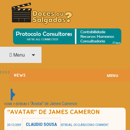
O Cinema? Uma Paixão!!
DOCES OU SALGADAS?
Menu
MENU
NEWS
ESTREIAS
PASSATEMPOS
»
»
“Avatar” de James Cameron
HOME
ESTREIAS
“AVATAR” DE JAMES CAMERON
HOME CINEMA
CLAUDIO SOUSA
,
20/12/2009
ESTREIAS
OS CLÁSSICOS
NO COMMENT
NOTA PESSOAL