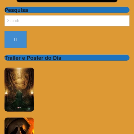
Pesquisa
Search
for:
Trailer e Poster do Dia