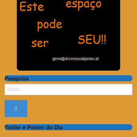
Pesquisa
Search
for:
Trailer e Poster do Dia