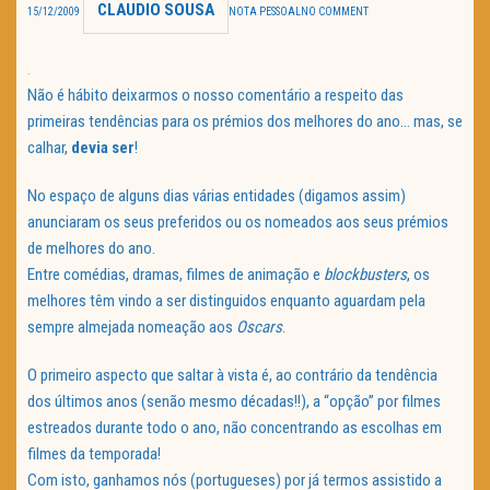
CLAUDIO SOUSA
15/12/2009
NOTA PESSOAL
NO COMMENT
TRAILER DO DIA
.
Política de Privacidade
Não é hábito deixarmos o nosso comentário a respeito das
primeiras tendências para os prémios dos melhores do ano… mas, se
calhar,
devia ser
!
No espaço de alguns dias várias entidades (digamos assim)
anunciaram os seus preferidos ou os nomeados aos seus prémios
de melhores do ano.
Entre comédias, dramas, filmes de animação e
blockbusters
, os
melhores têm vindo a ser distinguidos enquanto aguardam pela
sempre almejada nomeação aos
Oscars
.
O primeiro aspecto que saltar à vista é, ao contrário da tendência
dos últimos anos (senão mesmo décadas!!), a “opção” por filmes
estreados durante todo o ano, não concentrando as escolhas em
filmes da temporada!
Com isto, ganhamos nós (portugueses) por já termos assistido a