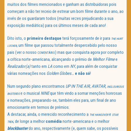
muitos dos filmes mencionados e ganham as distribuidoras pois
começam a não ter receio de estrear um bom filme durante o ano, ao
invés de os guardaram todos (muitas vezes prejudicando a sua
exposição mediática) para os últimos meses de cada ano!
Dito isto, o
primeiro destaque
terá forçosamente de ir para
THE HURT
, um filme que passou totalmente despercebido pelo nosso
LOCKER
pais (ver o nosso
) mas que conquista agora por completo
COMENTÁRIO
a crítica norte-americana, alcançando o prémio de
Melhor Filme
e
Realizador(a)
tanto em
LA
como em
NY
, para além de conquistar
várias nomeações nos
Golden Globes…
e não só
!
Num segundo plano encontramos
UP IN THE AIR, AVATAR,
INGLOURIOUS
e o musical
NINE
que têm vindo a somar menções honrosas
BASTERDS
e nomeações, preparando-se, também eles para, um final de ano
emocionante em termos de prémios.
A destacar, ainda, o merecido reconhecimento a
e
THE HANGOVER
STAR
, de longe a melhor
comédia
norte-americana e o melhor
TREK
blockbuster
do ano, respectivamente (e, quem sabe, os possíveis