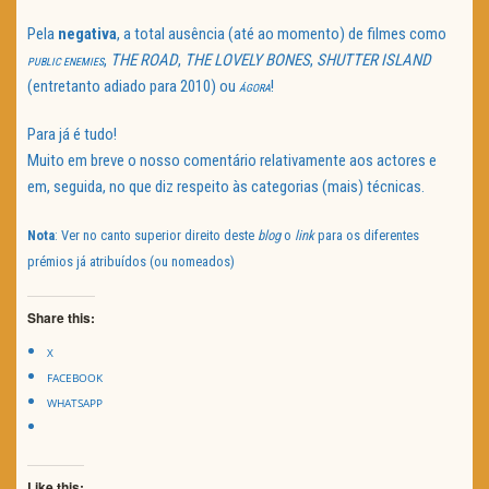
Pela
negativa
, a total ausência (até ao momento) de filmes como
,
THE ROAD
,
THE
LOVELY BONES
,
SHUTTER ISLAND
PUBLIC ENEMIES
(entretanto adiado para 2010) ou
!
ÁGORA
Para já é tudo!
Muito em breve o nosso comentário relativamente aos actores e
em, seguida, no que diz respeito às categorias (mais) técnicas.
Nota
: Ver no canto superior direito deste
blog
o
link
para os diferentes
prémios já atribuídos (ou nomeados)
Share this:
X
FACEBOOK
WHATSAPP
Like this: