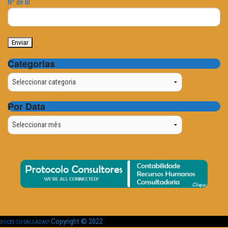
Nº de BI
Categorias
Categorias
Por Data
Por
Data
Copyright © 2022
DOCES OU SALGADAS?