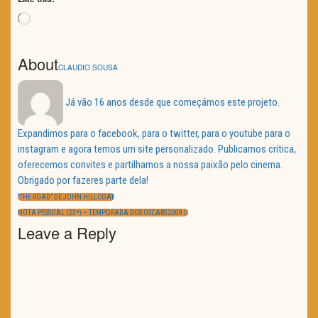
Loading…
About
CLAUDIO SOUSA
Já vão 16 anos desde que começámos este projeto.
Expandimos para o facebook, para o twitter, para o youtube para o
instagram e agora temos um site personalizado. Publicamos crítica,
oferecemos convites e partilhamos a nossa paixão pelo cinema.
Obrigado por fazeres parte dela!
Navegação
de
PREVIOUS
“THE ROAD” DE JOHN HILLCOAT
artigos
POST:
NEXT
NOTA PESSOAL (23ª) – TEMPORADA DOS OSCARS 2009 II
POST:
Leave a Reply