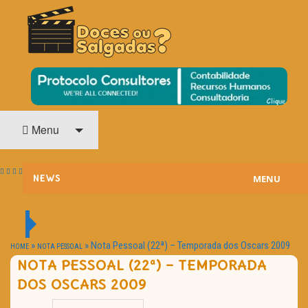
O Cinema? Uma Paixão!!
DOCES OU SALGADAS?
Menu
MENU
NEWS
ESTREIAS
PASSATEMPOS
»
»
Nota Pessoal (22ª) – Temporada dos Oscars 2009
HOME
NOTA PESSOAL
NOTA PESSOAL (22ª) – TEMPORADA
HOME CINEMA
DOS OSCARS 2009
NOTA PESSOAL