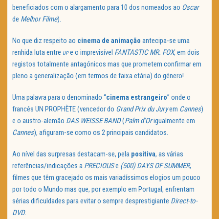
beneficiados com o alargamento para 10 dos nomeados ao
Oscar
de
Melhor Filme
).
No que diz respeito ao
cinema de animação
antecipa-se uma
renhida luta entre
e o imprevisível
FANTASTIC MR. FOX
, em dois
UP
registos totalmente antagónicos mas que prometem confirmar em
pleno a generalização (em termos de faixa etária) do género!
Uma palavra para o denominado “
cinema estrangeiro
” onde o
francês UN PROPHÈTE (vencedor do
Grand Prix du Jury
em
Cannes
)
e o austro-alemão
DAS WEISSE BAND
(
Palm d’Or
igualmente em
Cannes
), afiguram-se como os 2 principais candidatos.
Ao nível das surpresas destacam-se, pela
positiva
, as várias
referências/indicações a
PRECIOUS
e
(500) DAYS OF SUMMER
,
filmes que têm gracejado os mais variadíssimos elogios um pouco
por todo o Mundo mas que, por exemplo em Portugal, enfrentam
sérias dificuldades para evitar o sempre desprestigiante
Direct-to-
DVD
.