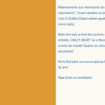
Relativamente aos vencedores da n
importantes”, foram também os ún
Com 2
Golden Globes
saíram igua
nosso país).
Aliás terá sido a nível dos actore
referido,
CRAZY HEART
. Se o film
o resto do mundo! Quanto ao veíc
anonimato!
Nota final para
que ao 
THE HANGOVER
do ano!
Aqui ficam os resultados: