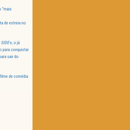
s “mais
ta de estreia no
 SIDE
e, o já
o para conquistar
para sair do
filme de comédia