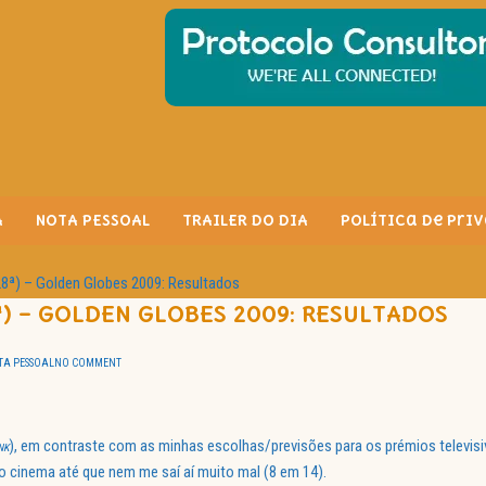
A
NOTA PESSOAL
TRAILER DO DIA
Política de Pri
8ª) – Golden Globes 2009: Resultados
ª) – GOLDEN GLOBES 2009: RESULTADOS
TA PESSOAL
NO COMMENT
), em contraste com as minhas escolhas/previsões para os prémios televisi
NK
ao cinema até que nem me saí aí muito mal (8 em 14).