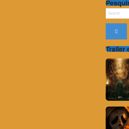
Pesqui
Search
for:
Trailer