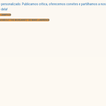
 personalizado. Publicamos crítica, oferecemos convites e partilhamos a nos
 dela!
NE CAMPION
EAR ABOUT THE MORGANS?)” DE MARC LAWRENCE