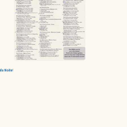
da Noite
!