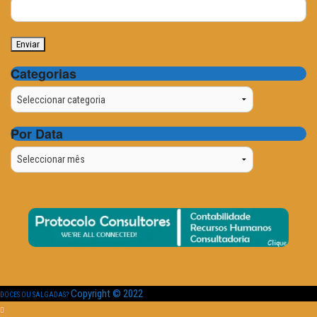
Categorias
Categorias
Por Data
Por
Data
Copyright © 2022
DOCES OU SALGADAS?