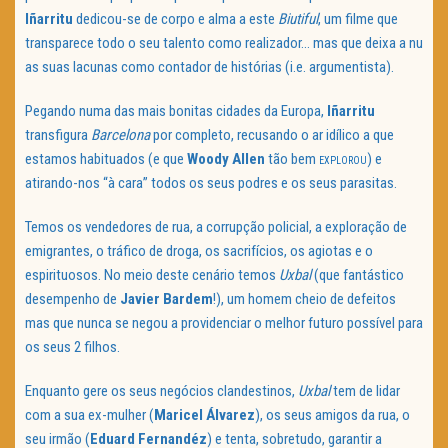
Iñarritu
dedicou-se de corpo e alma a este
Biutiful
, um filme que
transparece todo o seu talento como realizador… mas que deixa a nu
as suas lacunas como contador de histórias (i.e. argumentista).
Pegando numa das mais bonitas cidades da Europa,
Iñarritu
transfigura
Barcelona
por completo, recusando o ar idílico a que
estamos habituados (e que
Woody Allen
tão bem
) e
EXPLOROU
atirando-nos “à cara” todos os seus podres e os seus parasitas.
Temos os vendedores de rua, a corrupção policial, a exploração de
emigrantes, o tráfico de droga, os sacrifícios, os agiotas e o
espirituosos. No meio deste cenário temos
Uxbal
(que fantástico
desempenho de
Javier Bardem
!), um homem cheio de defeitos
mas que nunca se negou a providenciar o melhor futuro possível para
os seus 2 filhos.
Enquanto gere os seus negócios clandestinos,
Uxbal
tem de lidar
com a sua ex-mulher (
Maricel
Álvarez
), os seus amigos da rua, o
seu irmão (
Eduard Fernandéz
) e tenta, sobretudo, garantir a