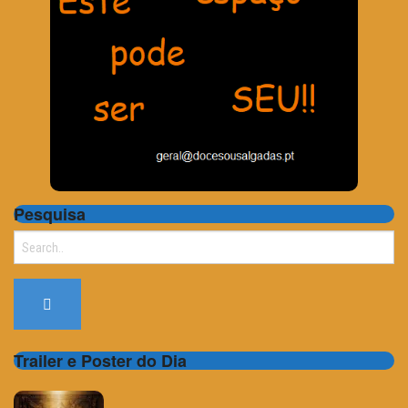
Pesquisa
Search
for:
Trailer e Poster do Dia