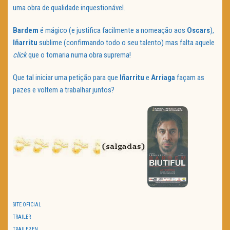
uma obra de qualidade inquestionável.
Bardem
é mágico (e justifica facilmente a nomeação aos
Oscars
),
Iñarritu
sublime (confirmando todo o seu talento) mas falta aquele
click
que o tornaria numa obra suprema!
Que tal iniciar uma petição para que
Iñarritu
e
Arriaga
façam as
pazes e voltem a trabalhar juntos?
SITE OFICIAL
TRAILER
TRAILER EN