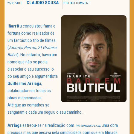
CLAUDIO SOUSA
25/01/2011
ESTREIAS
1 COMMENT
TRAILER DO DIA
Política de Privacidade
Iñarritu
conquistou fama e
fortuna como realizador de
um fantástico trio de filmes
(
Amores Perros
,
21 Grams
e
Babel
). No entanto, havia um
nome que não se podia
dissociar o seu sucesso, o
do seu amigo e argumentista
Guillermo Arriaga
,
colaborador em todas as
obras mencionadas.
Até que as comadres se
zangaram e cada um seguiu o seu caminho…
Arriaga
estreou-se na realização com
, uma obra
THE BURNING PLAIN
preciosa mas que pecava pela simplicidade com que era filmada.