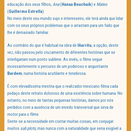
educação dos seus filhos,
Ana
(
Hanaa Bouchaib
) e
Mateo
(
Guillermo Estrella
).
No meio deste seu mundo sujo e interesseiro, ele terá ainda que lidar
com os seus próprios problemas que o arrastam para um fado que
lhe é demasiado familiar.
Ao contrário do que é habitual na obra de
Iñarritu
, a opção, deste
vez, não passou pelo cruzamento de diferentes histórias que se
interligariam num ponto sublime. Ao invés, o filme segue
incessantemente o percurso de um poderoso e angustiante
Bardem
, numa história acutilante e tenebrosa.
É com elevadíssima mestria que o realizador mexicano filma cada
pedaço deste retrato doloroso de uma existência sobre humana. No
entanto, no meio de tantas pequenas histórias, damos por nós
perdidos com a ausência de um enredo transversal que sirva de
motor para o filme.
Sente-se a necessidade em contar muitas coisas, em conjugar
muitos
sub plots
, mas nunca com a naturalidade que seria exigível a