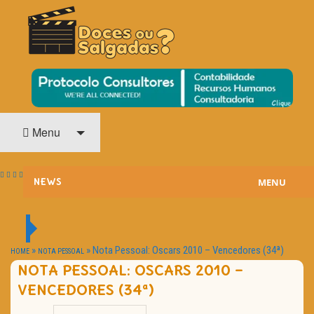
O Cinema? Uma Paixão!!
DOCES OU SALGADAS?
Menu
MENU
NEWS
ESTREIAS
PASSATEMPOS
»
»
Nota Pessoal: Oscars 2010 – Vencedores (34ª)
HOME
NOTA PESSOAL
NOTA PESSOAL: OSCARS 2010 –
HOME CINEMA
VENCEDORES (34ª)
NOTA PESSOAL