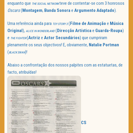
enquanto que
teve de contentar-se com 3 honrosos
THE SOCIAL NETWORK
Oscars
(
Montagem
,
Banda Sonora
e
Argumento Adaptado
).
Uma referência ainda para
(
Filme de Animação
e
Música
TOY STORY 3
Original
),
(
Direcção Artística
e
Guarda-Roupa
)
ALICE IN WONDERLAND
e
(
Actriz
e
Actor Secundários
) que cumpriram
THE FIGHTER
plenamente os seus objectivos! E, obviamente,
Natalie
Portman
(
)!
BLACK SWAN
Abaixo a confrontação dos nossos palpites com as estatuetas, de
facto, atribuídas!
CS