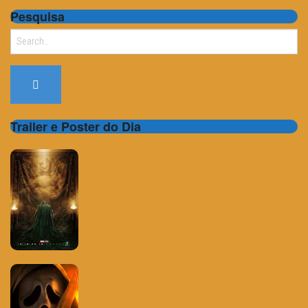
Pesquisa
Search
for:
Trailer e Poster do Dia