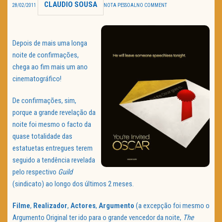
CLAUDIO SOUSA
28/02/2011
NOTA PESSOAL
NO COMMENT
TRAILER DO DIA
Política de Privacidade
Depois de mais uma longa
noite de confirmações,
chega ao fim mais um ano
cinematográfico!
De confirmações, sim,
porque a grande revelação da
noite foi mesmo o facto da
quase totalidade das
estatuetas entregues terem
seguido a tendência revelada
pelo respectivo
Guild
(sindicato) ao longo dos últimos 2 meses.
Filme
,
Realizador
,
Actores
,
Argumento
(a excepção foi mesmo o
Argumento Original ter ido para o grande vencedor da noite,
The