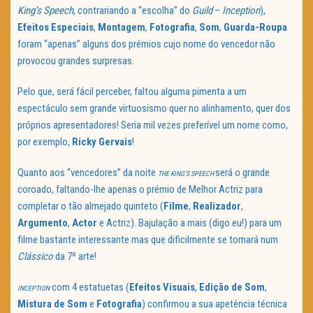
King’s Speech
, contrariando a “escolha” do
Guild
–
Inception
),
Efeitos Especiais
,
Montagem
,
Fotografia
,
Som
,
Guarda-Roupa
foram “apenas” alguns dos prémios cujo nome do vencedor não
provocou grandes surpresas.
Pelo que, será fácil perceber, faltou alguma pimenta a um
espectáculo sem grande virtuosismo quer no alinhamento, quer dos
próprios apresentadores! Seria mil vezes preferível um nome como,
por exemplo,
Ricky Gervais
!
Quanto aos “vencedores” da noite
será o grande
THE KING’S SPEECH
coroado, faltando-lhe apenas o prémio de Melhor Actriz para
completar o tão almejado quinteto (
Filme
,
Realizador
,
Argumento
,
Actor
e Actriz). Bajulação a mais (digo eu!) para um
filme bastante interessante mas que dificilmente se tornará num
Clássico
da 7º arte!
com 4 estatuetas (
Efeitos Visuais
,
Edição de Som
,
INCEPTION
Mistura de Som
e
Fotografia
) confirmou a sua apetência técnica