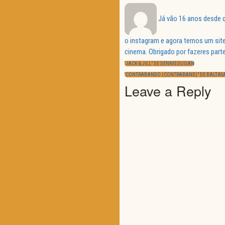
Já vão 16 anos desde q
o instagram e agora temos um site
Navegação
cinema. Obrigado por fazeres parte
de
PREVIOUS
artigos
“JACK & JILL” DE DENNIS DUGAN
POST:
NEXT
“CONTRABANDO (CONTRABAND)” DE BALTAS
POST:
Leave a Reply