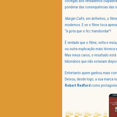
cócegas aos verdadeiros culpado
ponderar das consequências das s
Margin Call
é, em definitivo, o fi
modernos. E se o filme toca apenas
“à gota que o fez transbordar”!
É verdade que o filme, volta e mei
ou outra explicação mais técnica 
Mas meus caros, o resultado está à
bilionários que não estavam dispos
Entretanto quem ganhou mais com
Deixou, desde logo, a sua marca na
Robert
Redford
como protagonis