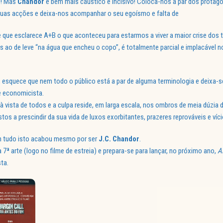
s! Mas
Chandor
é bem mais cáustico e incisivo! Coloca-nos a par dos protago
uas acções e deixa-nos acompanhar o seu egoísmo e falta de
lme que esclarece A+B o que aconteceu para estarmos a viver a maior crise dos
 ao de leve “na água que encheu o copo”, é totalmente parcial e implacável no
a, esquece que nem todo o público está a par de alguma terminologia e deixa-s
e economicista.
 vista de todos e a culpa reside, em larga escala, nos ombros de meia dúzia d
tos a prescindir da sua vida de luxos exorbitantes, prazeres reprováveis e víc
 tudo isto acabou mesmo por ser
J.C. Chandor
.
 7ª arte (logo no filme de estreia) e prepara-se para lançar, no próximo ano,
Al
ta.