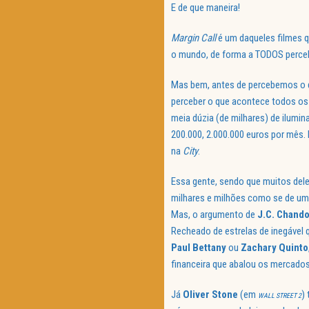
E de que maneira!
Margin
Call
é um daqueles filmes q
o mundo, de forma a TODOS perceb
Mas bem, antes de percebemos o q
perceber o que acontece todos os 
meia dúzia (de milhares) de ilumin
200.000, 2.000.000 euros por mês
na
City
.
Essa gente, sendo que muitos deles
milhares e milhões como se de um
Mas, o argumento de
J.C. Chand
Recheado de estrelas de inegável
Paul
Bettany
ou
Zachary
Quinto
financeira que abalou os mercados
Já
Oliver
Stone
(em
)
WALL STREET 2