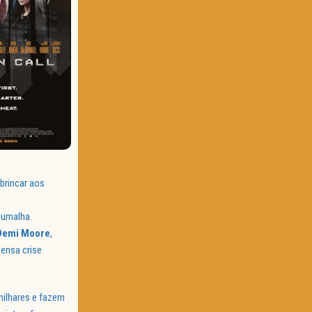
brincar aos
cumalha.
Demi
Moore
,
mensa crise
 milhares e fazem