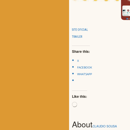
SITE OFICIAL
TRAILER
Share this:
X
FACEBOOK
WHATSAPP
Like this:
Loading…
About
CLAUDIO SOUSA