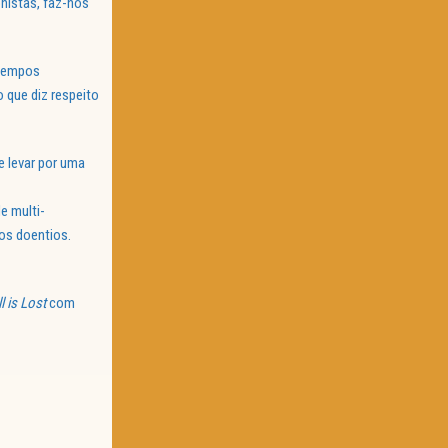
nistas, faz-nos
 tempos
 que diz respeito
e levar por uma
e multi-
ios doentios.
l is Lost
com