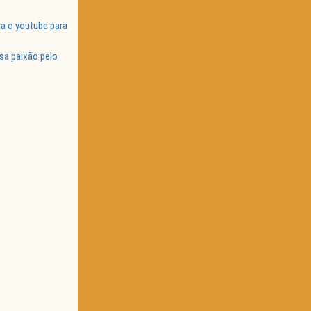
a o youtube para
sa paixão pelo