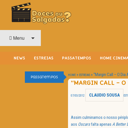
O Cinema? Uma Paixão!!
DOCES OU SALGADAS?
Menu
NEWS
ESTREIAS
PASSATEMPOS
HOME CINEM
»
»
“Margin Call – O Dia
HOME
ESTREIAS
Passatempos
“MARGIN CALL – O
CLAUDIO SOUSA
07/03/2012
EST
Assim culminamos o nosso péripl
aos
Oscars
falta apenas
A Better 