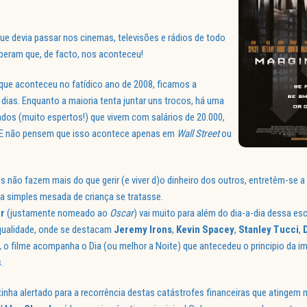
ue devia passar nos cinemas, televisões e rádios de todo
eram que, de facto, nos aconteceu!
ue aconteceu no fatídico ano de 2008, ficamos a
dias. Enquanto a maioria tenta juntar uns trocos, há uma
ados (muito espertos!) que vivem com salários de 20.000,
. E não pensem que isso acontece apenas em
Wall
Street
ou
 não fazem mais do que gerir (e viver d)o dinheiro dos outros, entretêm-se a 
a simples mesada de criança se tratasse.
or
(justamente nomeado ao
Oscar
) vai muito para além do dia-a-dia dessa es
 qualidade, onde se destacam
Jeremy
Irons
,
Kevin
Spacey
,
Stanley
Tucci
,
, o filme acompanha o Dia (ou melhor a Noite) que antecedeu o principio da i
.
 tinha alertado para a recorrência destas catástrofes financeiras que atingem