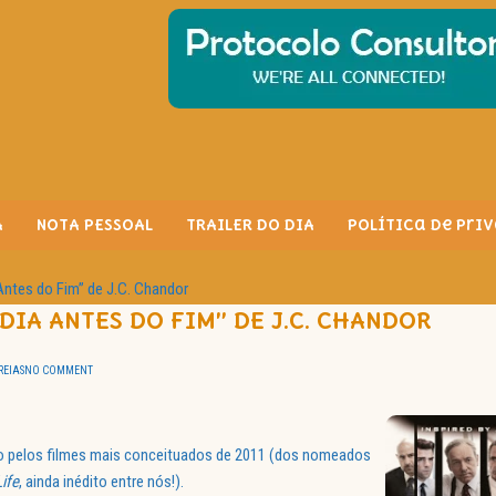
A
NOTA PESSOAL
TRAILER DO DIA
Política de Pri
 Antes do Fim” de J.C. Chandor
 DIA ANTES DO FIM” DE J.C. CHANDOR
REIAS
NO COMMENT
o pelos filmes mais conceituados de 2011 (dos nomeados
Life
, ainda inédito entre nós!).