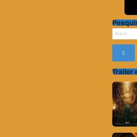
Pesqui
Search
for:
Trailer