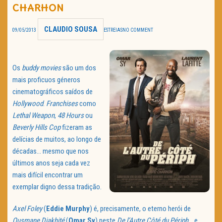
CHARHON
TRAILER DO DIA
CLAUDIO SOUSA
09/05/2013
ESTREIAS
NO COMMENT
Política de Privacidade
Os
buddy movies
são um dos
mais proficuos géneros
cinematográficos saídos de
Hollywood
.
Franchises
como
Lethal Weapon
,
48 Hours
ou
Beverly Hills Cop
fizeram as
delícias de muitos, ao longo de
décadas… mesmo que nos
últimos anos seja cada vez
mais difícil encontrar um
exemplar digno dessa tradição.
Axel Foley
(
Eddie Murphy
) é, precisamente, o eterno herói de
Ousmane Diakhité
(
Omar Sy
) neste
De l’Autre Côté du Périph
… e