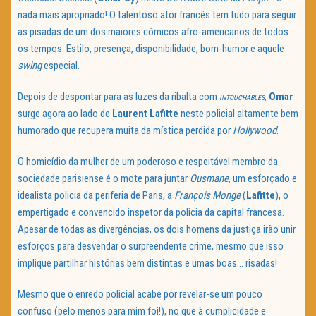
nada mais apropriado! O talentoso ator francês tem tudo para seguir
as pisadas de um dos maiores cómicos afro-americanos de todos
os tempos. Estilo, presença, disponibilidade, bom-humor e aquele
swing
especial.
Depois de despontar para as luzes da ribalta com
,
Omar
INTOUCHABLES
surge agora ao lado de
Laurent Lafitte
neste policial altamente bem
humorado que recupera muita da mística perdida por
Hollywood
.
O homicídio da mulher de um poderoso e respeitável membro da
sociedade parisiense é o mote para juntar
Ousmane
, um esforçado e
idealista policia da periferia de Paris, a
François Monge
(
Lafitte
), o
empertigado e convencido inspetor da policia da capital francesa.
Apesar de todas as divergências, os dois homens da justiça irão unir
esforços para desvendar o surpreendente crime, mesmo que isso
implique partilhar histórias bem distintas e umas boas… risadas!
Mesmo que o enredo policial acabe por revelar-se um pouco
confuso (pelo menos para mim foi!), no que à cumplicidade e