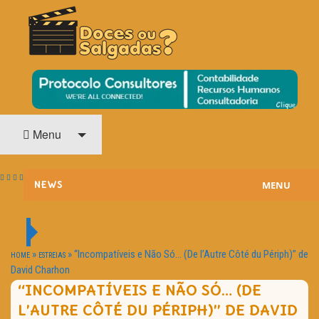
O Cinema? Uma Paixão!!
DOCES OU SALGADAS?
Menu
MENU
NEWS
ESTREIAS
PASSATEMPOS
»
»
“Incompatíveis e Não Só… (De l’Autre Côté du Périph)” de
HOME
ESTREIAS
David Charhon
HOME CINEMA
“INCOMPATÍVEIS E NÃO SÓ… (DE
L’AUTRE CÔTÉ DU PÉRIPH)” DE DAVID
NOTA PESSOAL