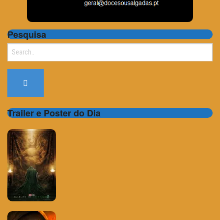
Pesquisa
Search
for:
Trailer e Poster do Dia