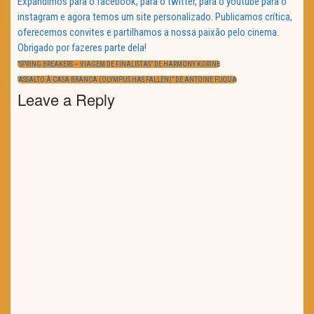
Expandimos para o facebook, para o twitter, para o youtube para o
instagram e agora temos um site personalizado. Publicamos crítica,
oferecemos convites e partilhamos a nossa paixão pelo cinema.
Obrigado por fazeres parte dela!
Navegação
de
PREVIOUS
“SPRING BREAKERS – VIAGEM DE FINALISTAS” DE HARMONY KORINE
artigos
POST:
NEXT
“ASSALTO À CASA BRANCA (OLYMPUS HAS FALLEN)” DE ANTOINE FUQUA
POST:
Leave a Reply