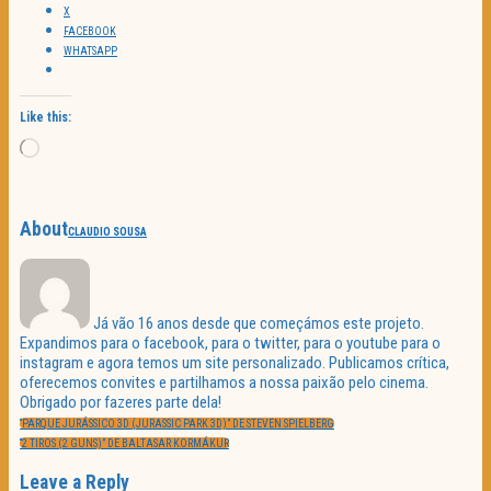
X
FACEBOOK
WHATSAPP
Like this:
Loading…
About
CLAUDIO SOUSA
Já vão 16 anos desde que começámos este projeto.
Expandimos para o facebook, para o twitter, para o youtube para o
instagram e agora temos um site personalizado. Publicamos crítica,
oferecemos convites e partilhamos a nossa paixão pelo cinema.
Obrigado por fazeres parte dela!
Navegação
PREVIOUS
de
“PARQUE JURÁSSICO 3D (JURASSIC PARK 3D)” DE STEVEN SPIELBERG
POST:
artigos
NEXT
“2 TIROS (2 GUNS)” DE BALTASAR KORMÁKUR
POST:
Leave a Reply