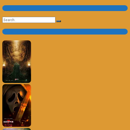
Pesquisa
Search
for:
Trailer e Poster do Dia