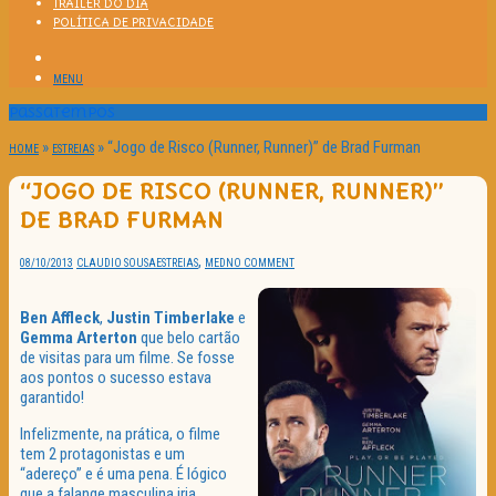
TRAILER DO DIA
POLÍTICA DE PRIVACIDADE
MENU
Passatempos
»
»
“Jogo de Risco (Runner, Runner)” de Brad Furman
HOME
ESTREIAS
“JOGO DE RISCO (RUNNER, RUNNER)”
DE BRAD FURMAN
,
08/10/2013
CLAUDIO SOUSA
ESTREIAS
MED
NO COMMENT
Ben Affleck
,
Justin Timberlake
e
Gemma Arterton
que belo cartão
de visitas para um filme. Se fosse
aos pontos o sucesso estava
garantido!
Infelizmente, na prática, o filme
tem 2 protagonistas e um
“adereço” e é uma pena. É lógico
que a falange masculina iria