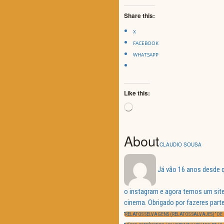
Share this:
X
FACEBOOK
WHATSAPP
Like this:
Loading…
About
CLAUDIO SOUSA
Já vão 16 anos desde q
o instagram e agora temos um site
Navegação
cinema. Obrigado por fazeres parte
de
PREVIOUS
artigos
“RELATOS SELVAGENS (RELATOS SALVAJES)” D
POST:
NEXT