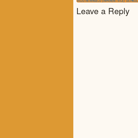
“VÍCIO INTRÍNSECO (INHERENT VICE)” DE PA
POST:
Leave a Reply