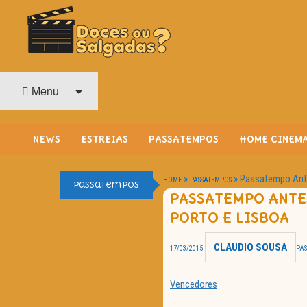
O Cinema? Uma Paixão!!
DOCES OU SALGADAS?
Menu
NEWS
ESTREIAS
PASSATEMPOS
HOME CINEM
»
»
Passatempo Antes
HOME
PASSATEMPOS
Passatempos
PASSATEMPO ANTES
PORTO E LISBOA
CLAUDIO SOUSA
17/03/2015
PA
Vencedores