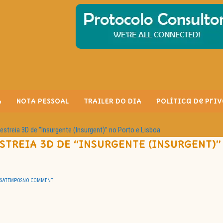
A
NOTA PESSOAL
TRAILER DO DIA
Política de Pri
treia 3D de “Insurgente (Insurgent)” no Porto e Lisboa
TREIA 3D DE “INSURGENTE (INSURGENT)”
SSATEMPOS
NO COMMENT