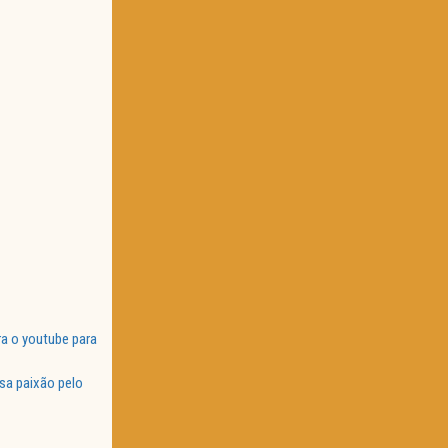
a o youtube para
sa paixão pelo