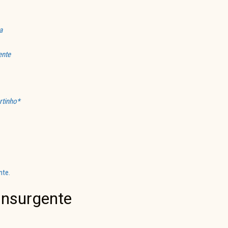
a
ente
rtinho*
nte.