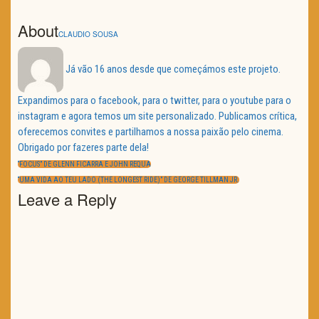
About
CLAUDIO SOUSA
Já vão 16 anos desde que começámos este projeto.
Expandimos para o facebook, para o twitter, para o youtube para o
instagram e agora temos um site personalizado. Publicamos crítica,
oferecemos convites e partilhamos a nossa paixão pelo cinema.
Obrigado por fazeres parte dela!
Navegação
de
PREVIOUS
“FOCUS” DE GLENN FICARRA E JOHN REQUA
artigos
POST:
NEXT
“UMA VIDA AO TEU LADO (THE LONGEST RIDE)” DE GEORGE TILLMAN JR.
POST:
Leave a Reply