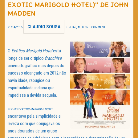
EXOTIC MARIGOLD HOTEL)” DE JOHN
TRAILER DO DIA
MADDEN
Política de Privacidade
CLAUDIO SOUSA
,
21/04/2015
ESTREIAS
MED D
NO COMMENT
O
Exótico Marigold Hotel
está
longe de ser o típico
franchise
cinematográfico mas depois do
sucesso alcançado em 2012 não
havia idade, rabugice ou
espiritualidade indiana que
impedisse a devida sequela.
THE BEST EXOTIC MARIGOLD HOTEL
encantava pela simplicidade e
leveza com que conjugava os
anos dourados de um grupo