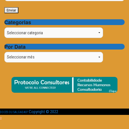
Categorias
Categorias
Por Data
Por
Data
Copyright © 2022
DOCES OU SALGADAS?