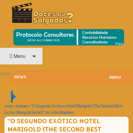
O Cinema? Uma Paixão!!
DOCES OU SALGADAS?
Menu
MENU
NEWS
ESTREIAS
PASSATEMPOS
»
»
“O Segundo Exótico Hotel Marigold (The Second Best
HOME
ESTREIAS
Exotic Marigold Hotel)” de John Madden
HOME CINEMA
“O SEGUNDO EXÓTICO HOTEL
MARIGOLD (THE SECOND BEST
NOTA PESSOAL