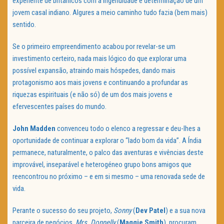
experiente de britânicos com a ingenuidade e determinação de um
jovem casal indiano. Algures a meio caminho tudo fazia (bem mais)
sentido.
Se o primeiro empreendimento acabou por revelar-se um
investimento certeiro, nada mais lógico do que explorar uma
possível expansão, atraindo mais hóspedes, dando mais
protagonismo aos mais jovens e continuando a profundar as
riquezas espirituais (e não só) de um dos mais jovens e
efervescentes países do mundo.
John Madden
convenceu todo o elenco a regressar e deu-lhes a
oportunidade de continuar a explorar o “lado bom da vida”. A Índia
permanece, naturalmente, o palco das aventuras e vivências deste
improvável, inseparável e heterogéneo grupo bons amigos que
reencontrou no próximo – e em si mesmo – uma renovada sede de
vida.
Perante o sucesso do seu projeto,
Sonny
(
Dev Patel
) e a sua nova
parceira de negócios,
Mrs. Donnelly
(
Maggie Smith
), procuram