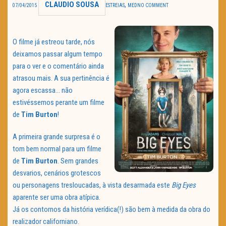
CLAUDIO SOUSA
,
07/04/2015
ESTREIAS
MED
NO COMMENT
TRAILER DO DIA
Política de Privacidade
O filme já estreou tarde, nós
deixamos passar algum tempo
para o ver e o comentário ainda
atrasou mais. A sua pertinência é
agora escassa… não
estivéssemos perante um filme
de
Tim Burton
!
A primeira grande surpresa é o
tom bem normal para um filme
de
Tim Burton
. Sem grandes
desvarios, cenários grotescos
ou personagens tresloucadas, à vista desarmada este
Big Eyes
aparente ser uma obra atípica.
Já os contornos da história verídica(!) são bem à medida da obra do
realizador californiano.