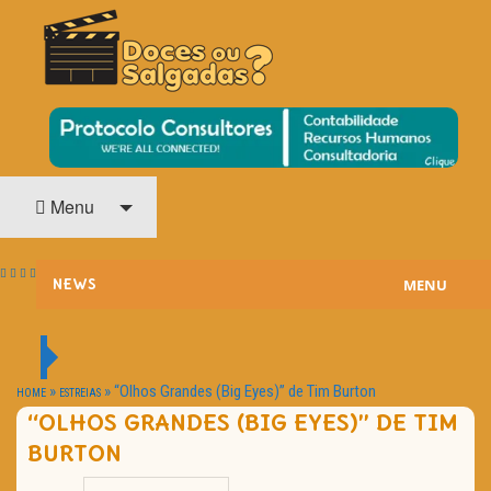
O Cinema? Uma Paixão!!
DOCES OU SALGADAS?
Menu
MENU
NEWS
ESTREIAS
PASSATEMPOS
»
»
“Olhos Grandes (Big Eyes)” de Tim Burton
HOME
ESTREIAS
“OLHOS GRANDES (BIG EYES)” DE TIM
HOME CINEMA
BURTON
NOTA PESSOAL