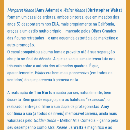
Margaret Keane
(
Amy Adams
) e
Walter Keane
(
Christopher Waltz
)
formam um casal de artistas, ambos pintores, que em meados dos
anos 50 despontarem nos EUA, mais propriamente na Califórnia,
graças a um estilo muito próprio – marcado pelos Olhos Grandes
das figuras retratadas – e uma aguerrida estratégia de marketing e
auto-promoção.
O casal conquistou alguma fama e proveito até à sua separação
abrupta no final da década. A que se seguiu uma intensa luta nos
tribunais sobre a autoria dos afamados quadros. É que,
aparentemente,
Walter
era bem mais possessivo (em todos os
sentidos) do que pareceria à primeira vista…
A realização de
Tim Burton
acaba por ser, naturalmente, bem
discreta. Sem grande espaço para os habituais “excessos”, o
realizador entrega o filme à sua dupla de protagonistas.
Amy
continua a sua (a todos os níveis) memorável carreira, ainda mais
valorizada pelo
Golden Globe
– Melhor Atiz Comédia – ganho pelo
seu desempenho como
Mrs. Keane
. Já
Waltz
é magnífico e ao