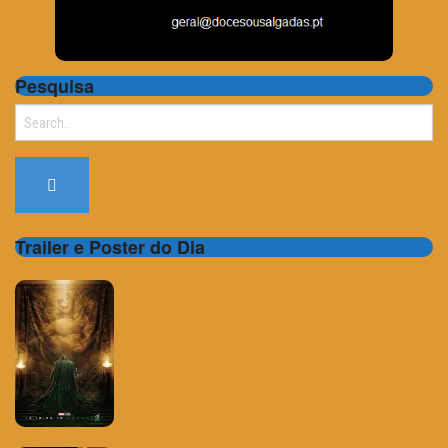
Pesquisa
Search
for:
Trailer e Poster do Dia