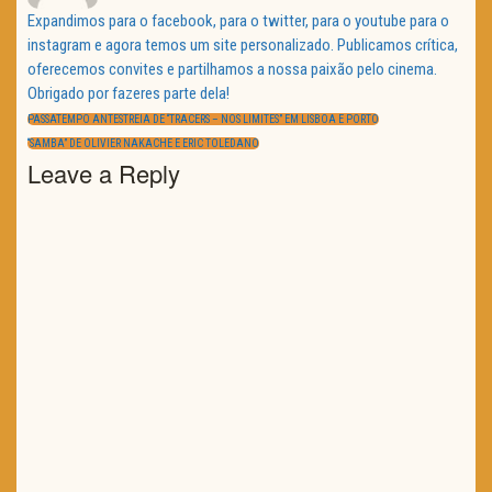
Expandimos para o facebook, para o twitter, para o youtube para o
instagram e agora temos um site personalizado. Publicamos crítica,
oferecemos convites e partilhamos a nossa paixão pelo cinema.
Obrigado por fazeres parte dela!
Navegação
de
PREVIOUS
PASSATEMPO ANTESTREIA DE “TRACERS – NOS LIMITES” EM LISBOA E PORTO
artigos
POST:
NEXT
“SAMBA” DE OLIVIER NAKACHE E ERIC TOLEDANO
POST:
Leave a Reply