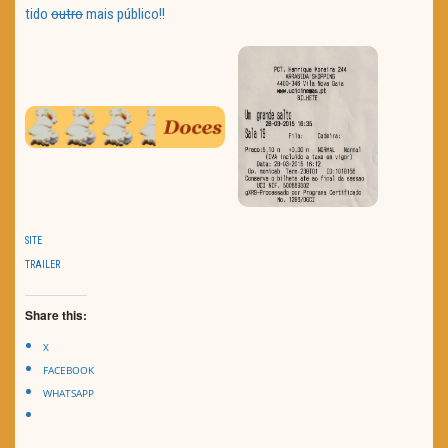
tido
outro
mais público!!
SITE
TRAILER
Share this:
X
FACEBOOK
WHATSAPP