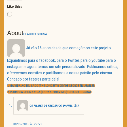
Like this:
Loading…
About
CLAUDIO SOUSA
Já vão 16 anos desde que começámos este projeto.
Expandimos para o facebook, para o twitter, para o youtube para o
instagram e agora temos um site personalizado. Publicamos crítica,
oferecemos convites e partilhamos a nossa paixão pelo cinema.
Obrigado por fazeres parte dela!
Navegação
de
PREVIOUS
“UMA VIDA AO TEU LADO (THE LONGEST RIDE)” DE GEORGE TILLMAN JR.
artigos
POST:
NEXT
“A PROMESSA DE UMA VIDA (THE WATER DIVINER)” DE RUSSELL CROWE
POST:
diz:
OS FILMES DE FREDERICO DANIEL
08/09/2015 ÀS 22:53