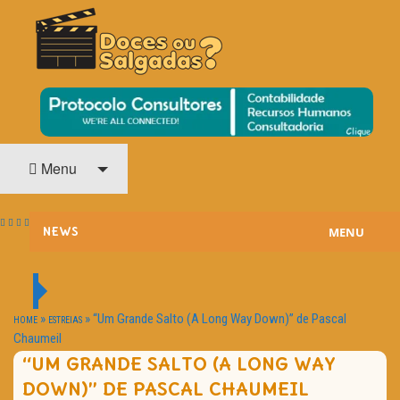
O Cinema? Uma Paixão!!
DOCES OU SALGADAS?
Menu
MENU
NEWS
ESTREIAS
PASSATEMPOS
»
»
“Um Grande Salto (A Long Way Down)” de Pascal
HOME
ESTREIAS
Chaumeil
HOME CINEMA
“UM GRANDE SALTO (A LONG WAY
DOWN)” DE PASCAL CHAUMEIL
NOTA PESSOAL