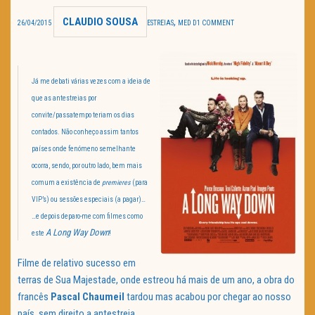
CLAUDIO SOUSA
,
TRAILER DO DIA
26/04/2015
ESTREIAS
MED D
1 COMMENT
Política de Privacidade
Já me debati várias vezes com a ideia de
que as antestreias por
convite/passatempo teriam os dias
contados. Não conheço assim tantos
países onde fenómeno semelhante
ocorra, sendo, por outro lado, bem mais
comum a existência de
premieres
(para
VIP’s) ou sessões especiais (a pagar)…
…
e depois deparo-me com filmes como
A Long Way Down
este
!
Filme de relativo sucesso em
terras de Sua Majestade, onde estreou há mais de um ano, a obra do
francês
Pascal Chaumeil
tardou mas acabou por chegar ao nosso
país, sem direito a antestreia.