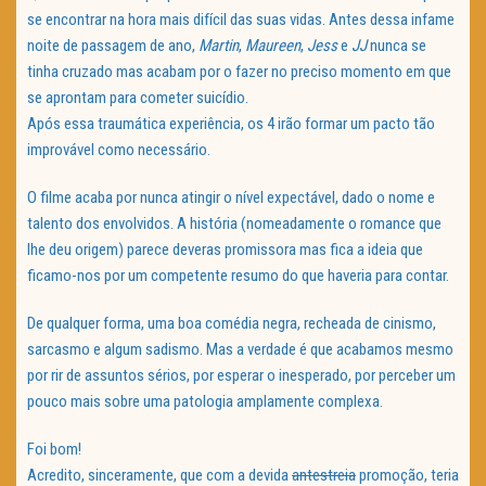
se encontrar na hora mais difícil das suas vidas. Antes dessa infame
noite de passagem de ano,
Martin
,
Maureen
,
Jess
e
JJ
nunca se
tinha cruzado mas acabam por o fazer no preciso momento em que
se aprontam para cometer suicídio.
Após essa traumática experiência, os 4 irão formar um pacto tão
improvável como necessário.
O filme acaba por nunca atingir o nível expectável, dado o nome e
talento dos envolvidos. A história (nomeadamente o romance que
lhe deu origem) parece deveras promissora mas fica a ideia que
ficamo-nos por um competente resumo do que haveria para contar.
De qualquer forma, uma boa comédia negra, recheada de cinismo,
sarcasmo e algum sadismo. Mas a verdade é que acabamos mesmo
por rir de assuntos sérios, por esperar o inesperado, por perceber um
pouco mais sobre uma patologia amplamente complexa.
Foi bom!
Acredito, sinceramente, que com a devida
antestreia
promoção, teria