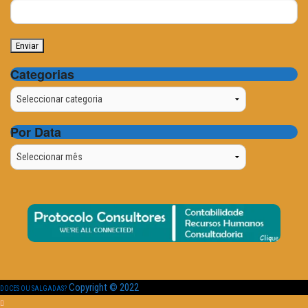
Categorias
Categorias
Por Data
Por
Data
Copyright © 2022
DOCES OU SALGADAS?