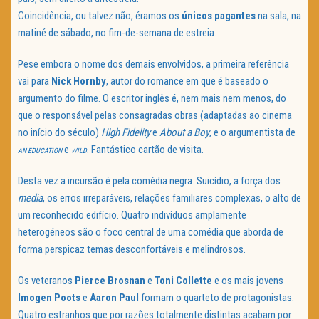
Coincidência, ou talvez não, éramos os
únicos pagantes
na sala, na
matiné de sábado, no fim-de-semana de estreia.
Pese embora o nome dos demais envolvidos, a primeira referência
vai para
Nick Hornby
, autor do romance em que é baseado o
argumento do filme. O escritor inglês é, nem mais nem menos, do
que o responsável pelas consagradas obras (adaptadas ao cinema
no início do século)
High Fidelity
e
About a Boy
, e o argumentista de
e
. Fantástico cartão de visita.
AN EDUCATION
WILD
Desta vez a incursão é pela comédia negra. Suicídio, a força dos
media
, os erros irreparáveis, relações familiares complexas, o alto de
um reconhecido edifício. Quatro indivíduos amplamente
heterogéneos são o foco central de uma comédia que aborda de
forma perspicaz temas desconfortáveis e melindrosos.
Os veteranos
Pierce Brosnan
e
Toni Collette
e os mais jovens
Imogen Poots
e
Aaron Paul
formam o quarteto de protagonistas.
Quatro estranhos que por razões totalmente distintas acabam por