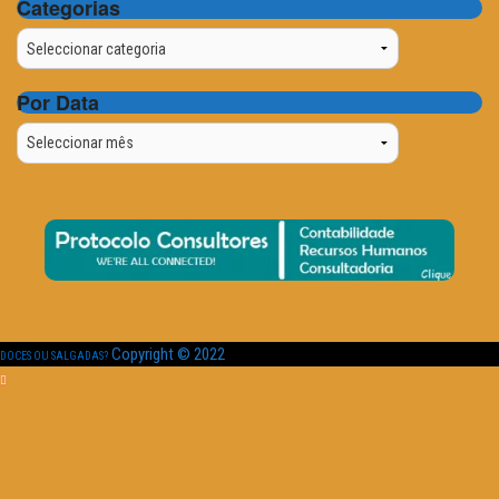
Categorias
Categorias
Por Data
Por
Data
Copyright © 2022
DOCES OU SALGADAS?