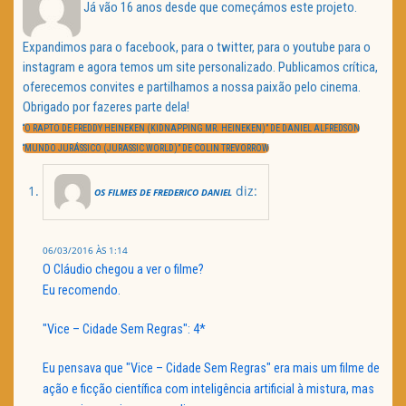
Já vão 16 anos desde que começámos este projeto.
Expandimos para o facebook, para o twitter, para o youtube para o
instagram e agora temos um site personalizado. Publicamos crítica,
oferecemos convites e partilhamos a nossa paixão pelo cinema.
Obrigado por fazeres parte dela!
Navegação
de
PREVIOUS
“O RAPTO DE FREDDY HEINEKEN (KIDNAPPING MR. HEINEKEN)” DE DANIEL ALFREDSON
artigos
POST:
NEXT
“MUNDO JURÁSSICO (JURASSIC WORLD)” DE COLIN TREVORROW
POST:
diz:
OS FILMES DE FREDERICO DANIEL
06/03/2016 ÀS 1:14
O Cláudio chegou a ver o filme?
Eu recomendo.
"Vice – Cidade Sem Regras": 4*
Eu pensava que "Vice – Cidade Sem Regras" era mais um filme de
ação e ficção científica com inteligência artificial à mistura, mas