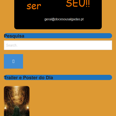
Pesquisa
Search
for:
Trailer e Poster do Dia