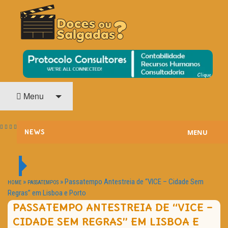
O Cinema? Uma Paixão!!
DOCES OU SALGADAS?
Menu
MENU
NEWS
ESTREIAS
PASSATEMPOS
»
»
Passatempo Antestreia de “VICE – Cidade Sem
HOME
PASSATEMPOS
Regras” em Lisboa e Porto
HOME CINEMA
PASSATEMPO ANTESTREIA DE “VICE –
CIDADE SEM REGRAS” EM LISBOA E
NOTA PESSOAL