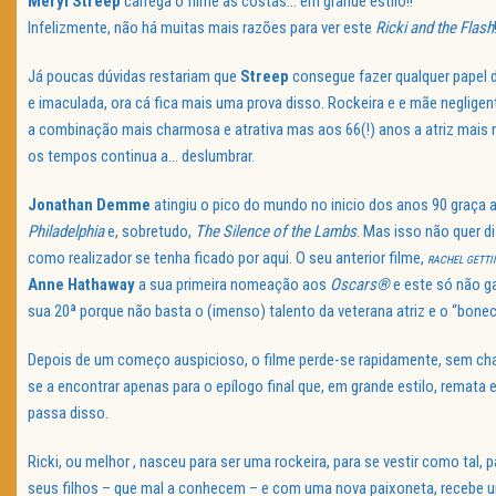
Meryl Streep
carrega o filme às costas… em grande estilo!!
Infelizmente, não há muitas mais razões para ver este
Ricki and the Flash
Já poucas dúvidas restariam que
Streep
consegue fazer qualquer papel 
e imaculada, ora cá fica mais uma prova disso. Rockeira e e mãe neglige
a combinação mais charmosa e atrativa mas aos 66(!) anos a atriz mai
os tempos continua a… deslumbrar.
Jonathan Demme
atingiu o pico do mundo no inicio dos anos 90 graça a
Philadelphia
e, sobretudo,
The Silence of the Lambs
. Mas isso não quer di
como realizador se tenha ficado por aqui. O seu anterior filme,
RACHEL GETTI
Anne Hathaway
a sua primeira nomeação aos
Oscars®
e este só não ga
sua 20ª porque não basta o (imenso) talento da veterana atriz e o “bone
Depois de um começo auspicioso, o filme perde-se rapidamente, sem cha
se a encontrar apenas para o epílogo final que, em grande estilo, remat
passa disso.
Ricki, ou melhor , nasceu para ser uma rockeira, para se vestir como tal,
seus filhos – que mal a conhecem – e com uma nova paixoneta, recebe u