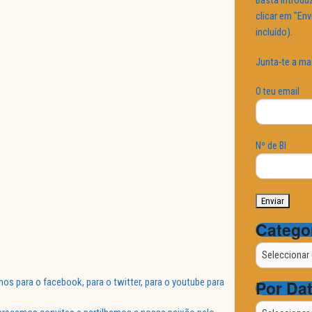
Basta introduz
clicar em "Env
incluído).
Junta-te a ma
O teu email
Nº de BI
Catego
Categorias
 para o facebook, para o twitter, para o youtube para
Por Da
Por