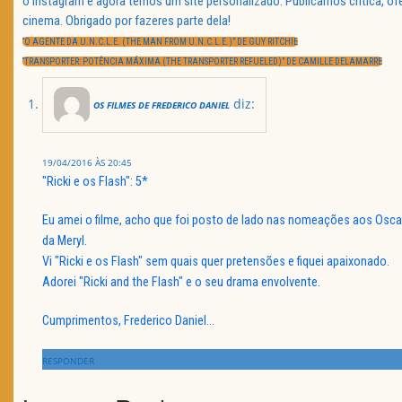
o instagram e agora temos um site personalizado. Publicamos crítica, o
Navegação
cinema. Obrigado por fazeres parte dela!
de
PREVIOUS
artigos
“O AGENTE DA U.N.C.L.E. (THE MAN FROM U.N.C.L.E.)” DE GUY RITCHIE
POST:
NEXT
“TRANSPORTER: POTÊNCIA MÁXIMA (THE TRANSPORTER REFUELED)” DE CAMILLE DELAMARRE
POST:
diz:
OS FILMES DE FREDERICO DANIEL
19/04/2016 ÀS 20:45
"Ricki e os Flash": 5*
Eu amei o filme, acho que foi posto de lado nas nomeações aos Osca
da Meryl.
Vi "Ricki e os Flash" sem quais quer pretensões e fiquei apaixonado.
Adorei "Ricki and the Flash" e o seu drama envolvente.
Cumprimentos, Frederico Daniel…
RESPONDER