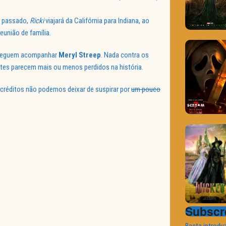
u passado,
Ricki
viajará da Califórnia para Indiana, ao
união de família.
onseguem acompanhar
Meryl Streep
. Nada contra os
ntes parecem mais ou menos perdidos na história.
créditos não podemos deixar de suspirar por
um pouco
Subscre