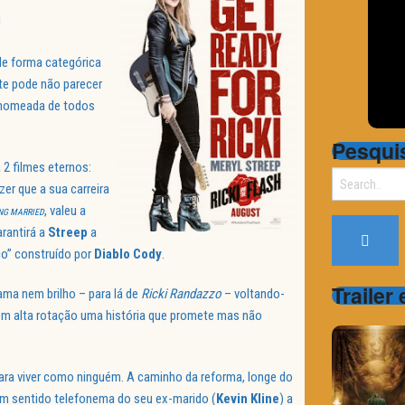
!
de forma categórica
nte pode não parecer
s nomeada de todos
Pesqui
 2 filmes eternos:
Search
zer que a sua carreira
for:
, valeu a
NG MARRIED
rantirá a
Streep
a
co” construído por
Diablo Cody
.
Trailer
ma nem brilho – para lá de
Ricki Randazzo
– voltando-
a em alta rotação uma história que promete mas não
 para viver como ninguém. A caminho da reforma, longe do
m sentido telefonema do seu ex-marido (
Kevin Kline
) a