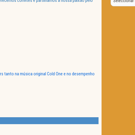
ferecemos convites e partilhamos a nossa paixão pelo
Data
rs tanto na música original Cold One e no desempenho