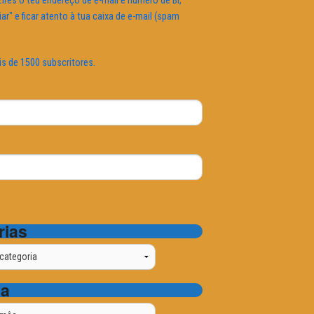
ires o teu endereço de e-mail e número de BI,
iar" e ficar atento à tua caixa de e-mail (spam
is de 1500 subscritores.
rias
ta