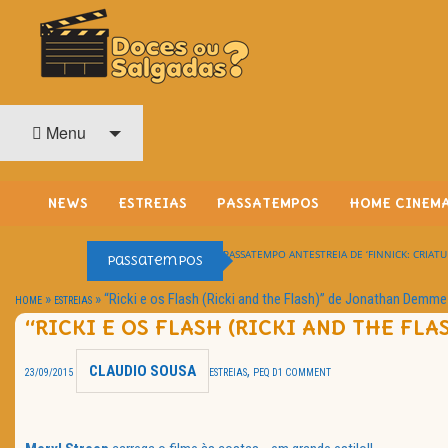
O Cinema? Uma Paixão!!
DOCES OU SALGADAS?
Menu
NEWS
ESTREIAS
PASSATEMPOS
HOME CINEM
PASSATEMPO ANTESTREIA DE ‘FINNICK: CRIATU
Passatempos
»
»
“Ricki e os Flash (Ricki and the Flash)” de Jonathan Demme
HOME
ESTREIAS
“RICKI E OS FLASH (RICKI AND THE FL
CLAUDIO SOUSA
,
23/09/2015
ESTREIAS
PEQ D
1 COMMENT