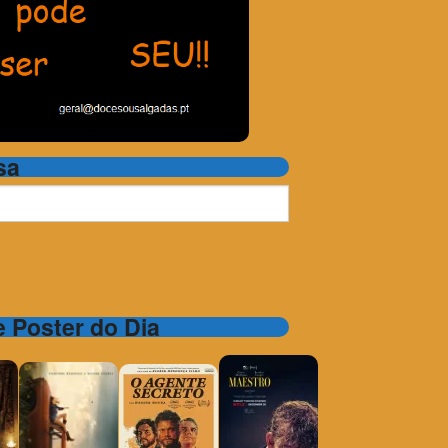
sa
 e Poster do Dia