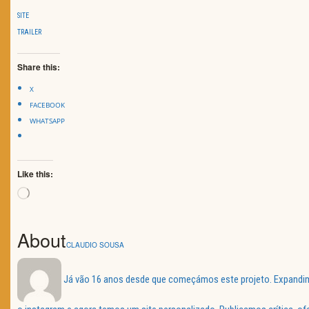
SITE
TRAILER
Share this:
X
FACEBOOK
WHATSAPP
Like this:
Loading…
About
CLAUDIO SOUSA
Já vão 16 anos desde que começámos este projeto. Expandimos