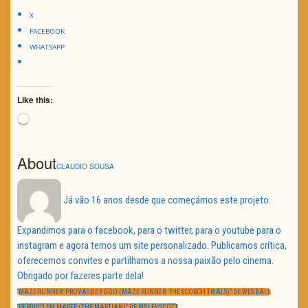
X
FACEBOOK
WHATSAPP
Like this:
Loading…
About
CLAUDIO SOUSA
Já vão 16 anos desde que começámos este projeto.
Expandimos para o facebook, para o twitter, para o youtube para o
instagram e agora temos um site personalizado. Publicamos crítica,
oferecemos convites e partilhamos a nossa paixão pelo cinema.
Obrigado por fazeres parte dela!
Navegação
de
PREVIOUS
“MAZE RUNNER: PROVAS DE FOGO (MAZE RUNNER: THE SCORCH TRIALS)” DE WES BALL
artigos
POST:
NEXT
“PERDIDO EM MARTE (THE MARTIAN)” DE RIDLEY SCOTT