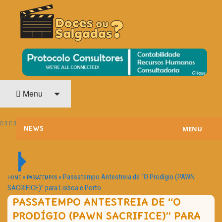
O Cinema? Uma Paixão!!
DOCES OU SALGADAS?
Menu
MENU
NEWS
ESTREIAS
PASSATEMPOS
»
»
Passatempo Antestreia de “O Prodígio (PAWN
HOME
PASSATEMPOS
SACRIFICE)” para Lisboa e Porto
HOME CINEMA
PASSATEMPO ANTESTREIA DE “O
PRODÍGIO (PAWN SACRIFICE)” PARA
NOTA PESSOAL