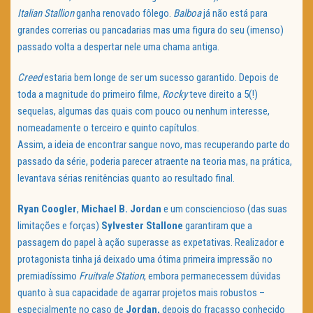
Italian Stallion
ganha renovado fôlego.
Balboa
já não está para
grandes correrias ou pancadarias mas uma figura do seu (imenso)
passado volta a despertar nele uma chama antiga.
Creed
estaria bem longe de ser um sucesso garantido. Depois de
toda a magnitude do primeiro filme,
Rocky
teve direito a 5(!)
sequelas, algumas das quais com pouco ou nenhum interesse,
nomeadamente o terceiro e quinto capítulos.
Assim, a ideia de encontrar sangue novo, mas recuperando parte do
passado da série, poderia parecer atraente na teoria mas, na prática,
levantava sérias renitências quanto ao resultado final.
Ryan Coogler
,
Michael B. Jordan
e um consciencioso (das suas
limitações e forças)
Sylvester Stallone
garantiram que a
passagem do papel à ação superasse as expetativas. Realizador e
protagonista tinha já deixado uma ótima primeira impressão no
premiadíssimo
Fruitvale Station
, embora permanecessem dúvidas
quanto à sua capacidade de agarrar projetos mais robustos –
especialmente no caso de
Jordan,
depois do fracasso conhecido