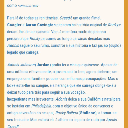
como
.
FANTASTIC FOUR
Para lá de todas as renitências,
Creed
é um grande filme!.
Coogler
e
Aaron Covington
pegaram na história original de
Rocky
e
deram-lhe alma e carisma. Vem à memória muito do penoso
percurso que
Rocky
percorreu ao longo de várias décadas mas
Adonis
segue o seu rumo, constrói a sua história e faz jus ao (duplo)
legado que carrega.
Adonis Johnson
(
Jordan
) podia ter a vida que quisesse. Apesar de
uma infância efervescente, o jovem adulto tem, agora, dinheiro, um
emprego, uma família e poucas ou nenhumas preocupações. Mas o
boxe está-lhe no sangue, e a herança que ele carrega obrigá-lo-à a
deixar tudo para trás para seguir a sua vocação.
Inexperiente mas irreverente,
Adonis
deixa a sua Califórnia natal para
se instalar em
Philadelphia
, com o objetivo único de convencer o
antigo adversário do seu pai,
Rocky Balboa
(
Stallone
), a tornar-se
seu treinador. Mas estará ele à altura do legado deixado por
Apollo
Creed
?