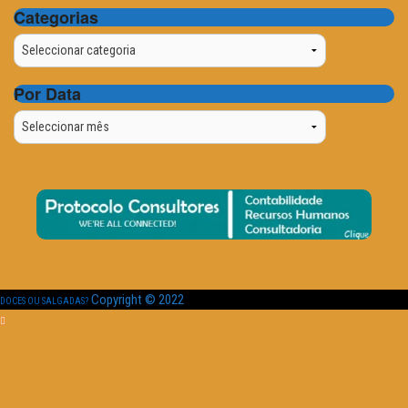
Categorias
Categorias
Por Data
Por
Data
Copyright © 2022
DOCES OU SALGADAS?