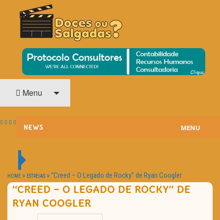
O Cinema? Uma Paixão!!
DOCES OU SALGADAS?
Menu
MENU
NEWS
ESTREIAS
PASSATEMPOS
»
»
“Creed – O Legado de Rocky” de Ryan Coogler
HOME
ESTREIAS
“CREED – O LEGADO DE ROCKY” DE
HOME CINEMA
RYAN COOGLER
NOTA PESSOAL