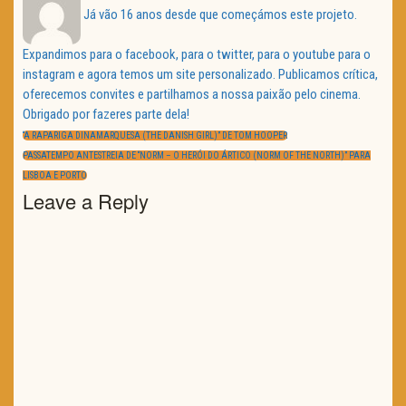
Já vão 16 anos desde que começámos este projeto.
Expandimos para o facebook, para o twitter, para o youtube para o
instagram e agora temos um site personalizado. Publicamos crítica,
oferecemos convites e partilhamos a nossa paixão pelo cinema.
Obrigado por fazeres parte dela!
Navegação
de
PREVIOUS
“A RAPARIGA DINAMARQUESA (THE DANISH GIRL)” DE TOM HOOPER
artigos
POST:
NEXT
PASSATEMPO ANTESTREIA DE “NORM – O HERÓI DO ÁRTICO (NORM OF THE NORTH)” PARA
POST:
LISBOA E PORTO
Leave a Reply