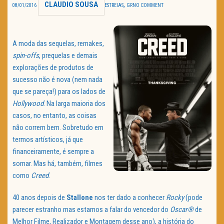
CLAUDIO SOUSA
,
08/01/2016
ESTREIAS
GR
NO COMMENT
TRAILER DO DIA
Política de Privacidade
A moda das sequelas, remakes,
spin-offs
, prequelas e demais
explorações de produtos de
sucesso não é nova (nem nada
que se pareça!) para os lados de
Hollywood
. Na larga maioria dos
casos, no entanto, as coisas
não correm bem. Sobretudo em
termos artísticos, já que
financeiramente, é sempre a
somar. Mas há, também, filmes
como
Creed
.
40 anos depois de
Stallone
nos ter dado a conhecer
Rocky
(pode
parecer estranho mas estamos a falar do vencedor do
Oscar®
de
Melhor Filme, Realizador e Montagem desse ano), a história do