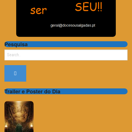
Pesquisa
Search
for:
Trailer e Poster do Dia