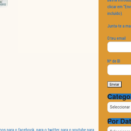
Basta introduz
clicar em "Env
incluído).
Junta-te a ma
O teu email
Nº de BI
Catego
Categorias
Por Da
Por
 para o facebook, para o twitter, para o youtube para