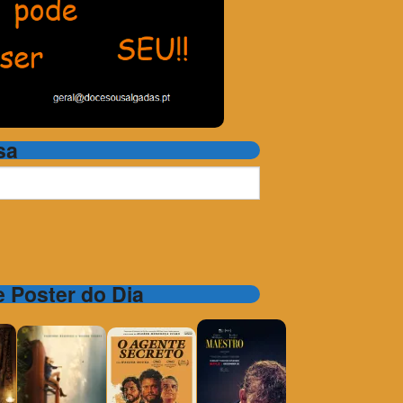
sa
 e Poster do Dia