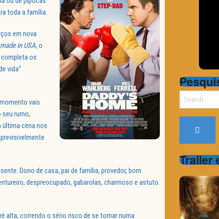
ha ou de pipocas
ra toda a família.
orços em nova
made in USA
, o
, completa os
de vida”
Pesqui
Search
r momento vais
for:
o seu rumo,
a última cena nos
mprevisivelmente
Trailer
ausente. Dono de casa, pai de família, provedor, bom
aventureiro, despreocupado, gabarolas, charmoso e astuto.
é alta, correndo o sério risco de se tornar numa