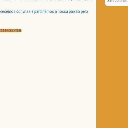
Data
ferecemos convites e partilhamos a nossa paixão pelo
 DE ZACK SNYDER