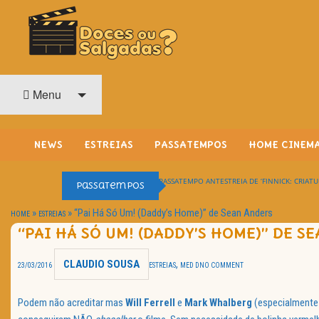
O Cinema? Uma Paixão!!
DOCES OU SALGADAS?
Menu
NEWS
ESTREIAS
PASSATEMPOS
HOME CINEM
PASSATEMPO ANTESTREIA DE ‘FINNICK: CRIATU
Passatempos
»
»
“Pai Há Só Um! (Daddy’s Home)” de Sean Anders
HOME
ESTREIAS
“PAI HÁ SÓ UM! (DADDY’S HOME)” DE S
CLAUDIO SOUSA
,
23/03/2016
ESTREIAS
MED D
NO COMMENT
Podem não acreditar mas
Will Ferrell
e
Mark Whalberg
(especialmente 