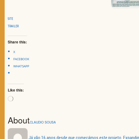
SITE
TRAILER
Share this:
X
FACEBOOK
WHATSAPP
Like this:
Loading…
About
CLAUDIO SOUSA
Já vão 16 anos desde que começámos este projeto. Expandimos