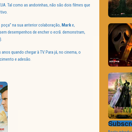
EUA. Tal como as andorinhas, não são dois filmes que
tivo.
a poça” na sua anterior colaboração,
Mark
e,
 sem desempenhos de encher o ecrã. demonstram,
).
s anos quando chegar à TV. Para já, no cinema, o
ecimento e adesão.
Subscre