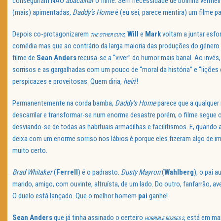
conseguiram NÃO
abacalhar
o filme. Sem necessidade de bolinha vermel
(mais) apimentadas,
Daddy’s Home
é (eu sei, parece mentira) um filme pa
Depois co-protagonizarem
,
Will
e
Mark
voltam a juntar esf
THE OTHER GUYS
comédia mas que ao contrário da larga maioria das produções do género
filme de
Sean Anders
recusa-se a “viver” do humor mais banal. Ao invés
sorrisos e as gargalhadas com um pouco de “moral da história” e “lições 
perspicazes e proveitosas. Quem diria,
hein
!!
Permanentemente na corda bamba,
Daddy’s Home
parece que a qualque
descarrilar e transformar-se num enorme desastre porém, o filme segue 
desviando-se de todas as habituais armadilhas e facilitismos. E, quando 
deixa com um enorme sorriso nos lábios é porque eles fizeram algo de i
muito certo.
Brad Whitaker
(
Ferrell
) é o padrasto.
Dusty Mayron
(
Wahlberg
), o pai 
marido, amigo, com ouvinte, altruísta, de um lado. Do outro, fanfarrão, 
O duelo está lançado. Que o melhor
homem
pai
ganhe!
Sean Anders
que já tinha assinado o certeiro
, está em mar
HORRIBLE BOSSES 2