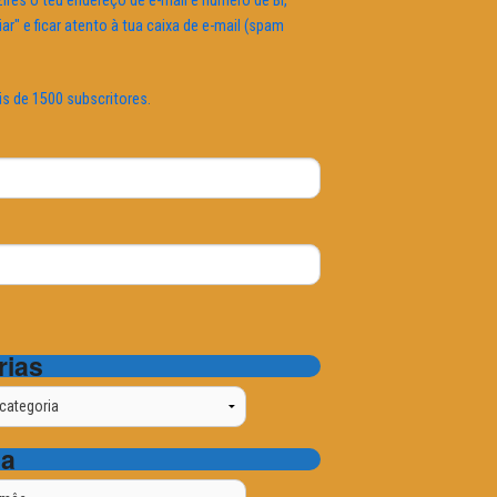
ires o teu endereço de e-mail e número de BI,
iar" e ficar atento à tua caixa de e-mail (spam
is de 1500 subscritores.
rias
ta