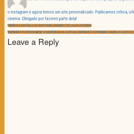
o instagram e agora temos um site personalizado. Publicamos crítica, o
Navegação
cinema. Obrigado por fazeres parte dela!
de
PREVIOUS
artigos
“IRMÃOS E ESPIÕES (THE BROTHERS GRIMSBY)” DE LOUIS LETERRIER
POST:
NEXT
“BATMAN V SUPER-HOMEM: O DESPERTAR DA JUSTIÇA (BATMAN V SUPERMAN: DAWN OF JUSTICE)”
POST:
Leave a Reply