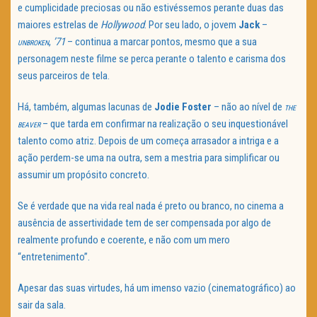
e cumplicidade preciosas ou não estivéssemos perante duas das
maiores estrelas de
Hollywood
. Por seu lado, o jovem
Jack
–
,
’71
– continua a marcar pontos, mesmo que a sua
UNBROKEN
personagem neste filme se perca perante o talento e carisma dos
seus parceiros de tela.
Há, também, algumas lacunas de
Jodie Foster
– não ao nível de
THE
– que tarda em confirmar na realização o seu inquestionável
BEAVER
talento como atriz. Depois de um começa arrasador a intriga e a
ação perdem-se uma na outra, sem a mestria para simplificar ou
assumir um propósito concreto.
Se é verdade que na vida real nada é preto ou branco, no cinema a
ausência de assertividade tem de ser compensada por algo de
realmente profundo e coerente, e não com um mero
“entretenimento”.
Apesar das suas virtudes, há um imenso vazio (cinematográfico) ao
sair da sala.