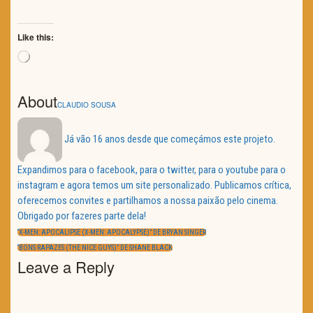
Like this:
Loading…
About
CLAUDIO SOUSA
Já vão 16 anos desde que começámos este projeto.
Expandimos para o facebook, para o twitter, para o youtube para o
instagram e agora temos um site personalizado. Publicamos crítica,
oferecemos convites e partilhamos a nossa paixão pelo cinema.
Obrigado por fazeres parte dela!
Navegação
de
PREVIOUS
“X-MEN: APOCALIPSE (X-MEN: APOCALYPSE)” DE BRYAN SINGER
artigos
POST:
NEXT
“BONS RAPAZES (THE NICE GUYS)” DE SHANE BLACK
POST:
Leave a Reply