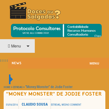
O Cinema? Uma Paixão!!
DOCES OU SALGADAS?
Menu
MENU
NEWS
ESTREIAS
PASSATEMPOS
»
»
“Money Monster” de Jodie Foster
HOME
ESTREIAS
“MONEY MONSTER” DE JODIE FOSTER
HOME CINEMA
CLAUDIO SOUSA
,
05/06/2016
ESTREIAS
MED
NO COMMENT
NOTA PESSOAL