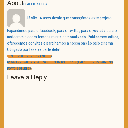
About
CLAUDIO SOUSA
Já vão 16 anos desde que começámos este projeto.
Expandimos para o facebook, para o twitter, para o youtube para o
instagram e agora temos um site personalizado. Publicamos crítica,
oferecemos convites e partilhamos a nossa paixão pelo cinema.
Obrigado por fazeres parte dela!
Navegação
de
PREVIOUS
“BEN-HUR” DE TIMUR BEKMAMBETOV
artigos
POST:
NEXT
PASSATEMPO ANTESTREIA DE “O BEBÉ DE BRIDGET JONES (BRIDGET JONES’S BABY)” NO
POST:
PORTO E EM LISBOA
Leave a Reply