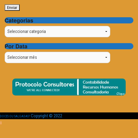
Categorias
Categorias
Por Data
Por
Data
Copyright © 2022
DOCES OU SALGADAS?