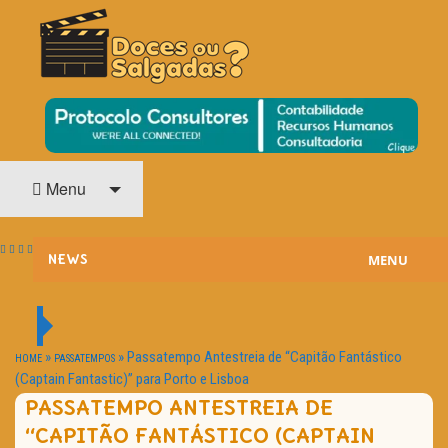
O Cinema? Uma Paixão!!
DOCES OU SALGADAS?
Menu
MENU
NEWS
ESTREIAS
PASSATEMPOS
»
»
Passatempo Antestreia de “Capitão Fantástico
HOME
PASSATEMPOS
(Captain Fantastic)” para Porto e Lisboa
HOME CINEMA
PASSATEMPO ANTESTREIA DE
“CAPITÃO FANTÁSTICO (CAPTAIN
NOTA PESSOAL